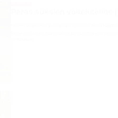
KUNTOILU
Paras suksien voiteluteline | 
Huono voiteluteline pilaa suksihuollon tehokkaamm
teline heiluu, on liian matala tai puristaa suksen 
2026/08/06