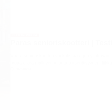
ELEKTRONIIKKA
Paras senioriskootteri | Test
Väärä senioriskootteri voi kutistaa arjen yllättävän
mutta oikea malli voi palauttaa itsenäisyyden, liik
2026/08/03