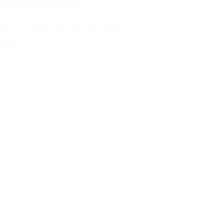
i & vertailu
isen — ja oikea pari voi muuttaa
stissä…