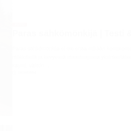
AUTO
Paras sähkömönkijä | Testi &
Paras sähkömönkijä ei ole enää mikään kompromi
mökkitiellä ja kevyessä maastoajossa yksinkertaisest
käynti, välitön…
2026/08/04