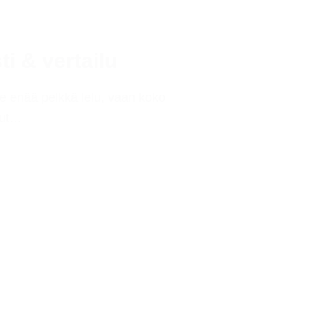
i & vertailu
e enää pelkkä lelu, vaan koko
elut…