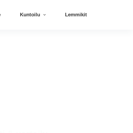
e
Kuntoilu
Lemmikit