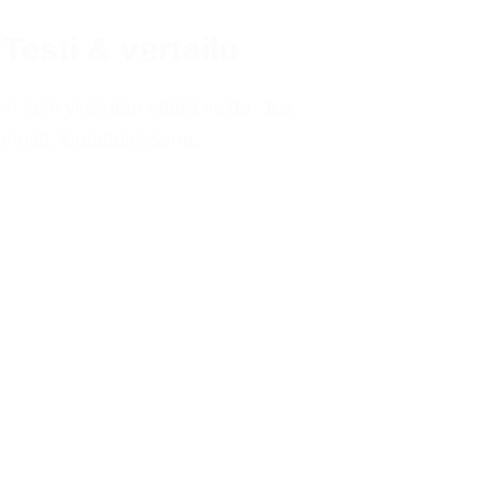
Testi & vertailu
in kuin yksikään väärä voide. Jos
huonosti, lopputuloksena…