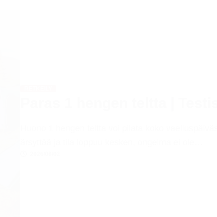
RETKEILY
Paras 1 hengen teltta | Testi
Huono 1 hengen teltta voi pilata koko vaelluspäiväs
ärsyttää ja tila loppuu kesken, ongelma ei ole…
2026/08/02