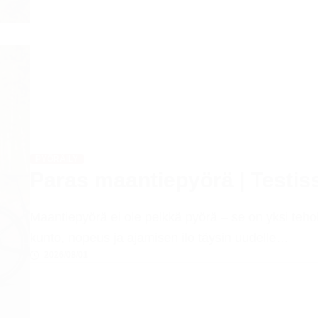
PYÖRÄILY
Paras maantiepyörä | Testis
Maantiepyörä ei ole pelkkä pyörä – se on yksi teh
kunto, nopeus ja ajamisen ilo täysin uudelle…
2026/08/01