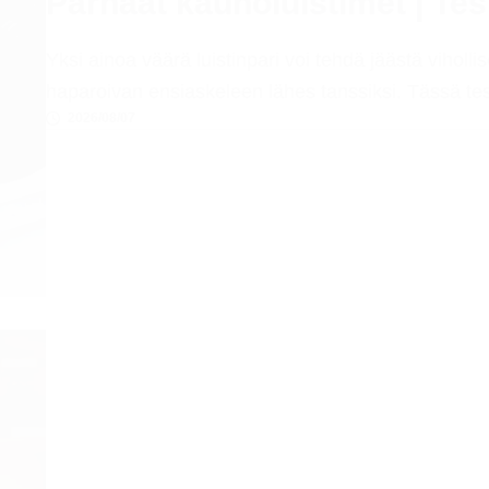
Parhaat kaunoluistimet | Test
Yksi ainoa väärä luistinpari voi tehdä jäästä viholl
haparoivan ensiaskeleen lähes tanssiksi. Tässä te
2026/08/07