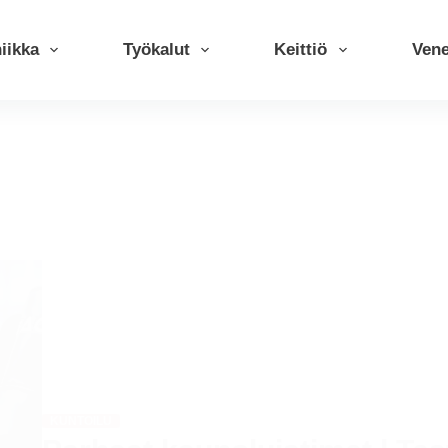
iikka
Työkalut
Keittiö
Ven
KUNTOILU