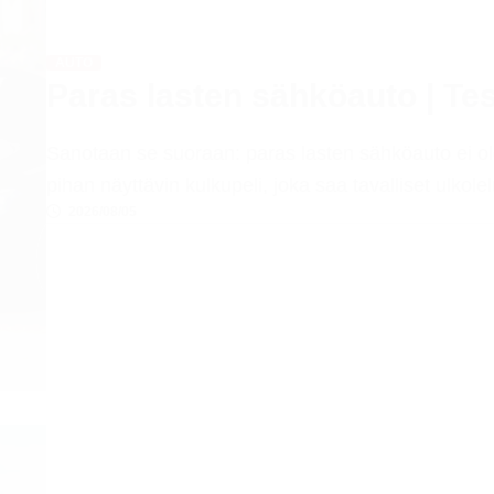
AUTO
Paras lasten sähköauto | Test
Sanotaan se suoraan: paras lasten sähköauto ei ol
pihan näyttävin kulkupeli, joka saa tavalliset ulkol
2026/08/05