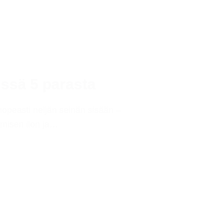
issä 5 parasta
 nopeasti neljän seinän sisään –
kumisen ilon ja…