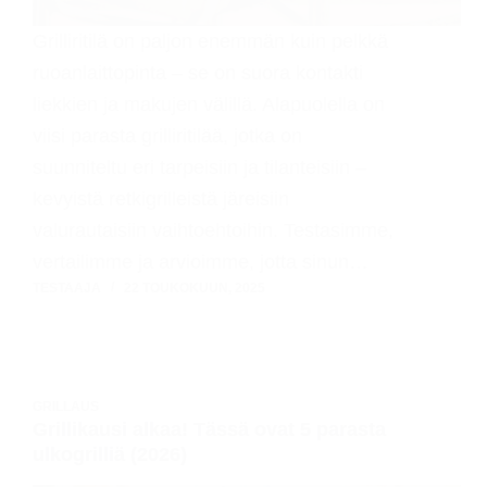
Grilliritilä on paljon enemmän kuin pelkkä
ruoanlaittopinta – se on suora kontakti
liekkien ja makujen välillä. Alapuolella on
viisi parasta grilliritilää, jotka on
suunniteltu eri tarpeisiin ja tilanteisiin –
kevyistä retkigrilleistä järeisiin
valurautaisiin vaihtoehtoihin. Testasimme,
vertailimme ja arvioimme, jotta sinun…
TESTAAJA
22 TOUKOKUUN, 2025
GRILLAUS
Grillikausi alkaa! Tässä ovat 5 parasta
ulkogrilliä (2026)