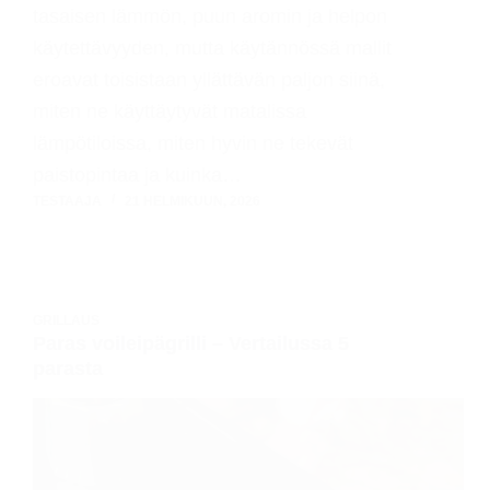
tasaisen lämmön, puun aromin ja helpon
käytettävyyden, mutta käytännössä mallit
eroavat toisistaan yllättävän paljon siinä,
miten ne käyttäytyvät matalissa
lämpötiloissa, miten hyvin ne tekevät
paistopintaa ja kuinka…
TESTAAJA
21 HELMIKUUN, 2026
GRILLAUS
Paras voileipägrilli – Vertailussa 5
parasta