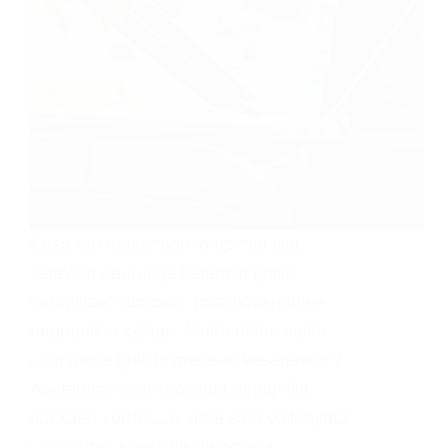
Kesä tuo mukanaan lämpimät illat,
ystävien naurun ja tietenkin grillin
herkullisen tuoksun, joka houkuttelee
naapuritkin kylään. Mutta miten valita
juuri oikea grilli täydellisiin kesähetkiin?
Asetamme viisi suosittua pihagrilliä
tiukkaan vertailuun, jotta sinä voit löytää
juuri oman suosikkisi ja nousta