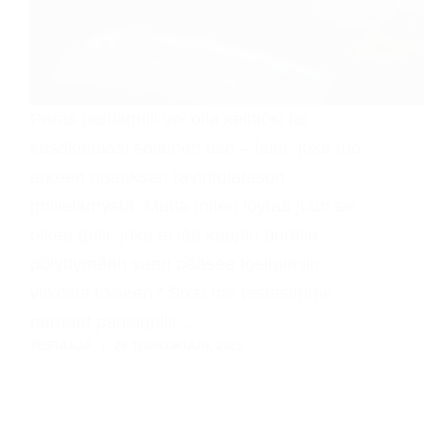
Paras parilagrilli voi olla keittiösi tai
kesäkeitaasi salainen ase – laite, joka tuo
arkeen ripauksen ravintolatason
grillielämystä. Mutta miten löytää juuri se
oikea grilli, joka ei jää kaapin perälle
pölyttymään vaan pääsee tositoimiin
viikosta toiseen? Siksi me testasimme
parhaat parilagrillit.…
TESTAAJA
29 TOUKOKUUN, 2025