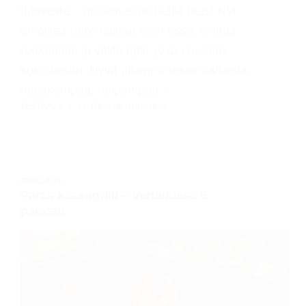
tulevasta – grillikausi on täällä taas! Nyt
on oikea hetki kaivaa esiin essu, virittää
ruokahalut ja valita grilli, joka kruunaa
koko kesän. Hyvä ulkogrilli tekee kaikesta
hauskempaa, helpompaa –…
TESTAAJA
15 TOUKOKUUN, 2025
GRILLAUS
Paras kaasugrilli – Vertailussa 5
parasta