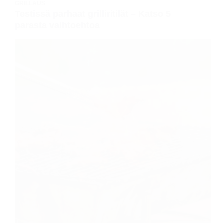
GRILLAUS
Testissä parhaat grilliritilät – Katso 5
parasta vaihtoehtoa