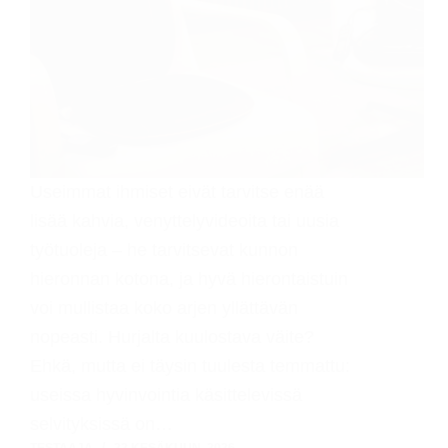
Useimmat ihmiset eivät tarvitse enää
lisää kahvia, venyttelyvideoita tai uusia
työtuoleja – he tarvitsevat kunnon
hieronnan kotona, ja hyvä hierontaistuin
voi mullistaa koko arjen yllättävän
nopeasti. Hurjalta kuulostava väite?
Ehkä, mutta ei täysin tuulesta temmattu:
useissa hyvinvointia käsittelevissä
selvityksissä on…
TESTAAJA
22 KESÄKUUN, 2026