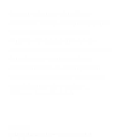
Selkä ja niska eivät ole enää vain
satunnaisia vaivoja, vaan yksi nykyarjen
suurista kulueristä hyvinvoinnille.
Maailman terveysjärjestön mukaan
alaselkäkipu kosketti vuonna 2020 peräti
619 miljoonaa ihmistä, ja määrän
arvioidaan kasvavan 843 miljoonaan
vuoteen 2050 mennessä. WHO kuvaa
alaselkäkipua myös maailman…
TESTAAJA
26 HUHTIKUUN, 2026
HIERONTA
Paras ilmapatja – Vertailussa 5