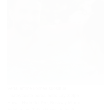
Vertailemme kolmea suosittua
ilmatäytteistä poreallasta: Lay-Z-Spa
Hawaii HydroJet Pro, Bestway Miami
Airjet ja Lay-Z-Spa Hawaii Airjettiä.