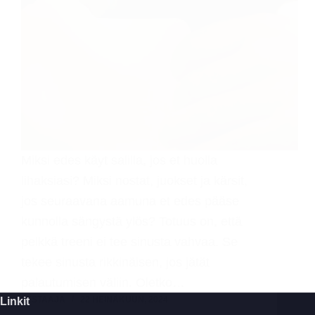
Miksi edes käyt salilla, jos et huolla
lihaksiasi? Miksi nostat, juokset ja kärsit,
jos seuraavana aamuna et edes pääse
kunnolla sängystä ylös? Totuus on, että
pelkkä treeni ei tee sinusta vahvaa. Se
tekee sinusta rikkinäisen, jos jätät
palautumisen väliin. Oletko…
TESTAAJA
22 HEINÄKUUN, 2024
Linkit