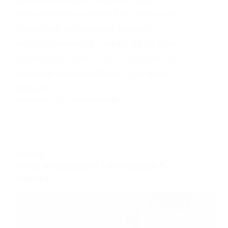
Jokainen näistä malleista on suunniteltu
tarjoamaan rentouttavaa hierontaa ja
helppokäyttöisyyttä, mutta niillä on omat
ainutlaatuiset piirteensä ja vahvuutensa.
Autamme sinua löytämään juuri sinun
tarpeisiisi…
TESTAAJA
25 TAMMIKUUN, 2025
HIERONTA
Paras hierontatuoli – Vertailussa 5
parasta