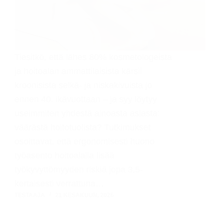
Tiesitkö, että lähes 80% kosmetologeista
ja hoitoalan ammattilaisista kärsii
kroonisista selkä- ja niskakivuista jo
ennen 40. ikävuottaan – ja syy löytyy
useimmiten yhdestä ainoasta asiasta:
väärästä hoitotuolista? Tutkimukset
osoittavat, että ergonomisesti huono
työasento hoitoalalla lisää
työkyvyttömyyden riskiä jopa 3,5-
kertaisesti verrattuna…
TESTAAJA
21 KESÄKUUN, 2026