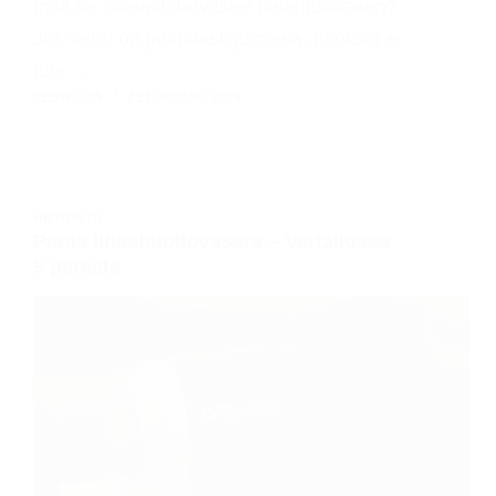
mitä se oikeasti tarvitsee palautuakseen?
Jos keho on jatkuvasti jumissa, tuloksia ei
tule.…
TESTAAJA
7 ELOKUUN, 2024
HIERONTA
Paras lihashuoltovasara – Vertailussa
5 parasta