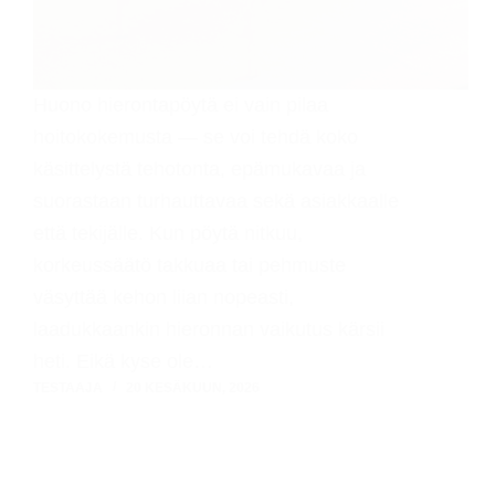
Huono hierontapöytä ei vain pilaa
hoitokokemusta — se voi tehdä koko
käsittelystä tehotonta, epämukavaa ja
suorastaan turhauttavaa sekä asiakkaalle
että tekijälle. Kun pöytä nitkuu,
korkeussäätö takkuaa tai pehmuste
väsyttää kehon liian nopeasti,
laadukkaankin hieronnan vaikutus kärsii
heti. Eikä kyse ole…
TESTAAJA
20 KESÄKUUN, 2026