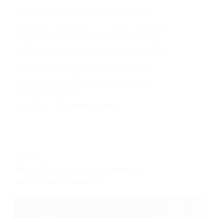
tilanteisiin, joissa tarvitaan nopeasti
lisävuode tai tilapäinen nukkumapaikka.
Patjojen erot eivät näy vain koossa ja
hinnassa, vaan siinä, miltä patja tuntuu
yön aikana, kuinka hyvin se pysyy
ryhdissään ja miten vaivattomasti se
saadaan käyttöön ja…
TESTAAJA
30 TAMMIKUUN, 2026
HIERONTA
Paras ilmatäytteinen poreallas –
Vertailussa 3 parasta