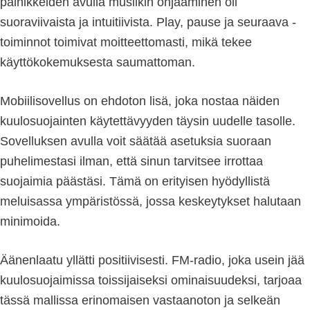
painikkeiden avulla musiikin ohjaaminen oli
suoraviivaista ja intuitiivista. Play, pause ja seuraava -
toiminnot toimivat moitteettomasti, mikä tekee
käyttökokemuksesta saumattoman.
Mobiilisovellus on ehdoton lisä, joka nostaa näiden
kuulosuojainten käytettävyyden täysin uudelle tasolle.
Sovelluksen avulla voit säätää asetuksia suoraan
puhelimestasi ilman, että sinun tarvitsee irrottaa
suojaimia päästäsi. Tämä on erityisen hyödyllistä
meluisassa ympäristössä, jossa keskeytykset halutaan
minimoida.
Äänenlaatu yllätti positiivisesti. FM-radio, joka usein jää
kuulosuojaimissa toissijaiseksi ominaisuudeksi, tarjoaa
tässä mallissa erinomaisen vastaanoton ja selkeän