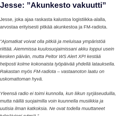
Jesse: ”Akunkesto vakuutti”
Jesse, joka ajaa raskasta kalustoa logistiikka-alalla,
arvostaa erityisesti pitkää akunkestoa ja FM-radiota.
”Ajomatkat voivat olla pitkiä ja meluisaa ympäristöä
riittää. Aiemmissa kuulosuojaimissani akku loppui usein
kesken päivän, mutta Peltor WS Alert XPI kestää
helposti kolme kokonaista työpäivää yhdellä latauksella.
Rakastan myös FM-radiota – vastaanoton laatu on
uskomattoman hyvä.
Yleensä radio ei toimi kunnolla, kun liikun syrjäseuduilla,
mutta näillä suojaimilla voin kuunnella musiikkia ja
uutisia ilman katkoksia. Ne ovat todella muuttaneet