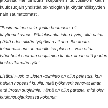
jatkuvaa. Hän oli aluksi skeptinen siitä, voisiko mikään
kuulosuojain yhdistää teknologian ja käytännöllisyyden
näin saumattomasti.
”Ensimmäinen asia, jonka huomasin, oli
käyttömukavuus. Päälakisanka istuu hyvin, eikä paina
päätä edes pitkän työpäivän aikana. Bluetooth-
toiminnallisuus on minulle iso plussa – voin ottaa
työpuhelut suoraan suojaimien kautta, ilman että joudun
keskeyttämään työni.
Lisäksi Push to Listen -toiminto on ollut pelastus, kun
haluan nopeasti kuulla, mitä työkaverit sanovat ilman,
että irrotan suojaimia. Tämä on ollut parasta, mitä olen
kuulonsuojauksessa kokenut!”