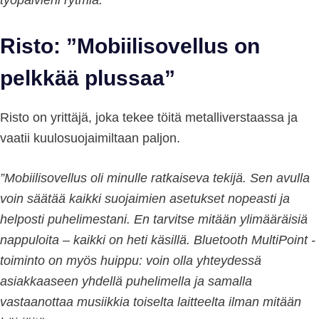
työpäivieni rytmiä.”
Risto: ”Mobiilisovellus on
pelkkää plussaa”
Risto on yrittäjä, joka tekee töitä metalliverstaassa ja
vaatii kuulosuojaimiltaan paljon.
”Mobiilisovellus oli minulle ratkaiseva tekijä. Sen avulla
voin säätää kaikki suojaimien asetukset nopeasti ja
helposti puhelimestani. En tarvitse mitään ylimääräisiä
nappuloita – kaikki on heti käsillä. Bluetooth MultiPoint -
toiminto on myös huippu: voin olla yhteydessä
asiakkaaseen yhdellä puhelimella ja samalla
vastaanottaa musiikkia toiselta laitteelta ilman mitään