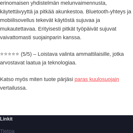
erinomaisen yhdistelmän melunvaimennusta,
käytettävyyttä ja pitkää akunkestoa. Bluetooth-yhteys ja
mobiilisovellus tekevät käytöstä sujuvaa ja
mukautettavaa. Erityisesti pitkät työpäivät sujuvat
vaivattomasti suojainparin kanssa.
⭐️⭐️⭐️⭐️⭐️ (5/5) – Loistava valinta ammattilaisille, jotka
arvostavat laatua ja teknologiaa.
Katso myös miten tuote pärjäsi
paras kuulosuojain
vertailussa.
Linkit
Tietoa