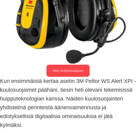
Siirry verkkokauppaan
Kun ensimmäistä kertaa asetin 3M Peltor WS Alert XPI -
kuulosuojaimet päähäni, tiesin heti olevani tekemisissä
huipputeknologian kanssa. Näiden kuulosuojainten
yhdistelmä perinteistä äänenvaimennusta ja
edistyksellisiä digitaalisia ominaisuuksia ei jätä
kylmäksi.