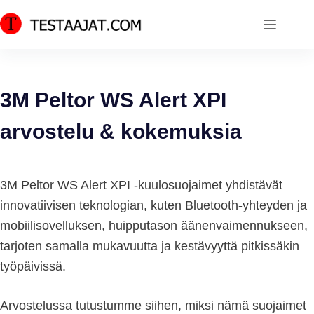
Skip
to
content
3M Peltor WS Alert XPI
arvostelu & kokemuksia
3M Peltor WS Alert XPI -kuulosuojaimet yhdistävät
innovatiivisen teknologian, kuten Bluetooth-yhteyden ja
mobiilisovelluksen, huipputason äänenvaimennukseen,
tarjoten samalla mukavuutta ja kestävyyttä pitkissäkin
työpäivissä.
Arvostelussa tutustumme siihen, miksi nämä suojaimet