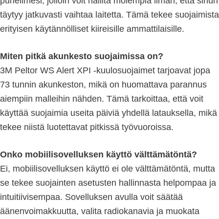
puhelimesi, jolloin voit hallita molempia ilman, että sinun
täytyy jatkuvasti vaihtaa laitetta. Tämä tekee suojaimista
erityisen käytännölliset kiireisille ammattilaisille.
Miten pitkä akunkesto suojaimissa on?
3M Peltor WS Alert XPI -kuulosuojaimet tarjoavat jopa
73 tunnin akunkeston, mikä on huomattava parannus
aiempiin malleihin nähden. Tämä tarkoittaa, että voit
käyttää suojaimia useita päiviä yhdellä latauksella, mikä
tekee niistä luotettavat pitkissä työvuoroissa.
Onko mobiilisovelluksen käyttö välttämätöntä?
Ei, mobiilisovelluksen käyttö ei ole välttämätöntä, mutta
se tekee suojainten asetusten hallinnasta helpompaa ja
intuitiivisempaa. Sovelluksen avulla voit säätää
äänenvoimakkuutta, valita radiokanavia ja muokata