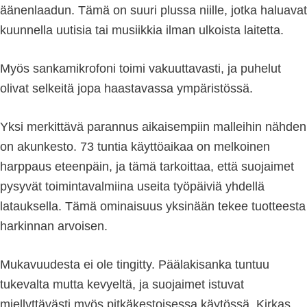
äänenlaadun. Tämä on suuri plussa niille, jotka haluavat
kuunnella uutisia tai musiikkia ilman ulkoista laitetta.
Myös sankamikrofoni toimi vakuuttavasti, ja puhelut
olivat selkeitä jopa haastavassa ympäristössä.
Yksi merkittävä parannus aikaisempiin malleihin nähden
on akunkesto. 73 tuntia käyttöaikaa on melkoinen
harppaus eteenpäin, ja tämä tarkoittaa, että suojaimet
pysyvät toimintavalmiina useita työpäiviä yhdellä
latauksella. Tämä ominaisuus yksinään tekee tuotteesta
harkinnan arvoisen.
Mukavuudesta ei ole tingitty. Päälakisanka tuntuu
tukevalta mutta kevyeltä, ja suojaimet istuvat
miellyttävästi myös pitkäkestoisessa käytössä. Kirkas