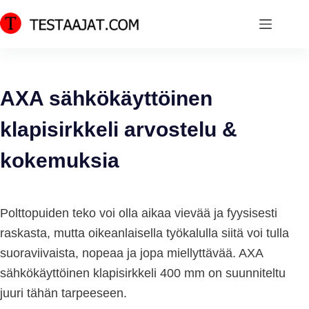
Skip
to
content
AXA sähkökäyttöinen
klapisirkkeli arvostelu &
kokemuksia
Polttopuiden teko voi olla aikaa vievää ja fyysisesti
raskasta, mutta oikeanlaisella työkalulla siitä voi tulla
suoraviivaista, nopeaa ja jopa miellyttävää. AXA
sähkökäyttöinen klapisirkkeli 400 mm on suunniteltu
juuri tähän tarpeeseen.