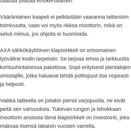
saattaa yllättää ensikertalaisen.
Vääränlainen kaapeli ei pelkästään vaaranna laitteiston
toimivuutta, vaan voi myös rikkoa moottorin, mikä on
selvä miinus, jos ohjeita ei huomioida.
AXA sähkökäyttöinen klapisirkkeli on erinomainen
työväline kodin tarpeisiin. Se tarjoaa tehoa ja tarkkuutta
kohtuuhintaisessa paketissa. Sopii erityisesti pientalojen
omistajille, jotka haluavat tehdä polttopuut itse nopeasti
ja helposti.
Vaikka laitteella on joitakin pieniä varjopuolia, ne eivät
peitä sen vahvuuksia. Tukevan rungon ja tehokkaan
moottorin ansiosta tämä klapisirkkeli on investointi, joka
maksaa itsensä takaisin vuosien varrella.