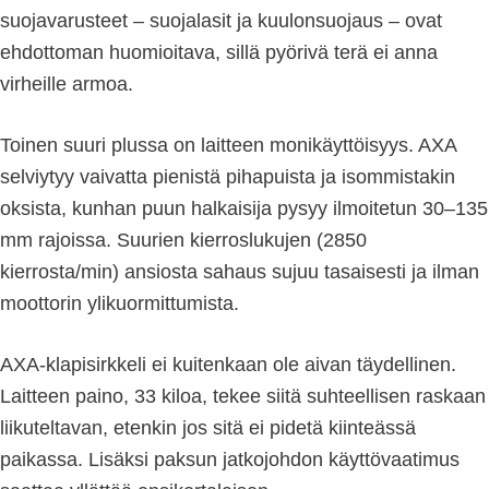
suojavarusteet – suojalasit ja kuulonsuojaus – ovat
ehdottoman huomioitava, sillä pyörivä terä ei anna
virheille armoa.
Toinen suuri plussa on laitteen monikäyttöisyys. AXA
selviytyy vaivatta pienistä pihapuista ja isommistakin
oksista, kunhan puun halkaisija pysyy ilmoitetun 30–135
mm rajoissa. Suurien kierroslukujen (2850
kierrosta/min) ansiosta sahaus sujuu tasaisesti ja ilman
moottorin ylikuormittumista.
AXA-klapisirkkeli ei kuitenkaan ole aivan täydellinen.
Laitteen paino, 33 kiloa, tekee siitä suhteellisen raskaan
liikuteltavan, etenkin jos sitä ei pidetä kiinteässä
paikassa. Lisäksi paksun jatkojohdon käyttövaatimus