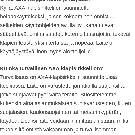
Kyllä, AXA klapisirkkeli on suunniteltu
helppokäyttöiseksi, ja sen kokoaminen onnistuu
selkeiden käyttöohjeiden avulla. Mukana tulevat
säädettävät ominaisuudet, kuten pituusrajoitin, tekevät
klapien teosta yksinkertaista ja nopeaa. Laite on
käyttäjäystävällinen myös aloittelijoille.
Kuinka turvallinen AXA klapisirkkeli on?
Turvallisuus on AXA-klapisirkkelin suunnittelussa
keskiössä. Laite on varustettu jämäköillä suojuksilla,
jotka suojaavat pyörivältä terältä. Suosittelemme
kuitenkin aina asianmukaisten suojavarusteiden, kuten
suojalasien, kuulonsuojainten tai metsurinkypärän,
käyttöä. Lisäksi laite voidaan kiinnittää alustaan, mikä
tekee siitä entistä vakaamman ja turvallisemman.