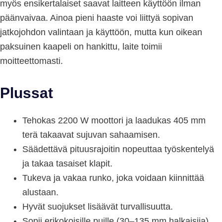
myös ensikertalaiset saavat laitteen käyttöön ilman
päänvaivaa. Ainoa pieni haaste voi liittyä sopivan
jatkojohdon valintaan ja käyttöön, mutta kun oikean
paksuinen kaapeli on hankittu, laite toimii
moitteettomasti.
Plussat
Tehokas 2200 W moottori ja laadukas 405 mm
terä takaavat sujuvan sahaamisen.
Säädettävä pituusrajoitin nopeuttaa työskentelyä
ja takaa tasaiset klapit.
Tukeva ja vakaa runko, joka voidaan kiinnittää
alustaan.
Hyvät suojukset lisäävät turvallisuutta.
Sopii erikokoisille puille (30–135 mm halkaisija).