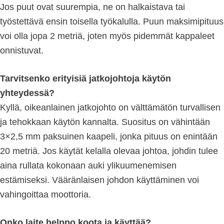
Jos puut ovat suurempia, ne on halkaistava tai
työstettävä ensin toisella työkalulla. Puun maksimipituus
voi olla jopa 2 metriä, joten myös pidemmät kappaleet
onnistuvat.
Tarvitsenko erityisiä jatkojohtoja käytön
yhteydessä?
Kyllä, oikeanlainen jatkojohto on välttämätön turvallisen
ja tehokkaan käytön kannalta. Suositus on vähintään
3×2,5 mm paksuinen kaapeli, jonka pituus on enintään
20 metriä. Jos käytät kelalla olevaa johtoa, johdin tulee
aina rullata kokonaan auki ylikuumenemisen
estämiseksi. Vääränlaisen johdon käyttäminen voi
vahingoittaa moottoria.
Onko laite helppo koota ja käyttää?