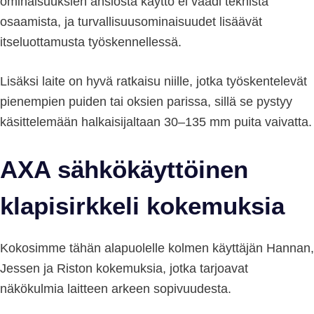
ominaisuuksien ansiosta käyttö ei vaadi teknistä
osaamista, ja turvallisuusominaisuudet lisäävät
itseluottamusta työskennellessä.
Lisäksi laite on hyvä ratkaisu niille, jotka työskentelevät
pienempien puiden tai oksien parissa, sillä se pystyy
käsittelemään halkaisijaltaan 30–135 mm puita vaivatta.
AXA sähkökäyttöinen
klapisirkkeli kokemuksia
Kokosimme tähän alapuolelle kolmen käyttäjän Hannan,
Jessen ja Riston kokemuksia, jotka tarjoavat
näkökulmia laitteen arkeen sopivuudesta.