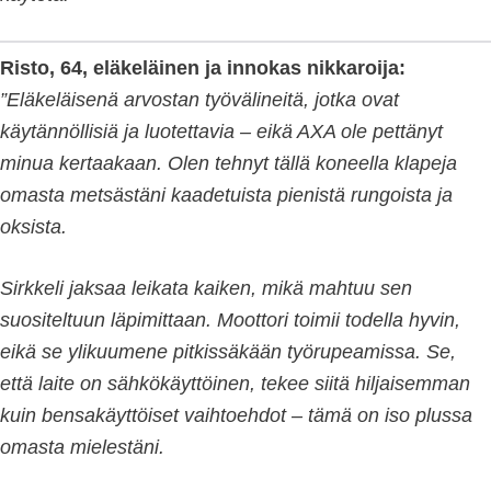
Risto, 64, eläkeläinen ja innokas nikkaroija:
”Eläkeläisenä arvostan työvälineitä, jotka ovat
käytännöllisiä ja luotettavia – eikä AXA ole pettänyt
minua kertaakaan. Olen tehnyt tällä koneella klapeja
omasta metsästäni kaadetuista pienistä rungoista ja
oksista.
Sirkkeli jaksaa leikata kaiken, mikä mahtuu sen
suositeltuun läpimittaan. Moottori toimii todella hyvin,
eikä se ylikuumene pitkissäkään työrupeamissa. Se,
että laite on sähkökäyttöinen, tekee siitä hiljaisemman
kuin bensakäyttöiset vaihtoehdot – tämä on iso plussa
omasta mielestäni.