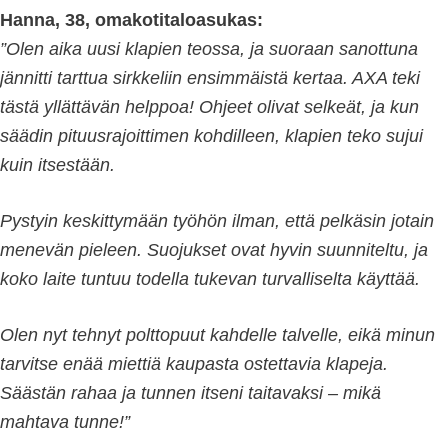
Hanna, 38, omakotitaloasukas:
”Olen aika uusi klapien teossa, ja suoraan sanottuna
jännitti tarttua sirkkeliin ensimmäistä kertaa. AXA teki
tästä yllättävän helppoa! Ohjeet olivat selkeät, ja kun
säädin pituusrajoittimen kohdilleen, klapien teko sujui
kuin itsestään.
Pystyin keskittymään työhön ilman, että pelkäsin jotain
menevän pieleen. Suojukset ovat hyvin suunniteltu, ja
koko laite tuntuu todella tukevan turvalliselta käyttää.
Olen nyt tehnyt polttopuut kahdelle talvelle, eikä minun
tarvitse enää miettiä kaupasta ostettavia klapeja.
Säästän rahaa ja tunnen itseni taitavaksi – mikä
mahtava tunne!”