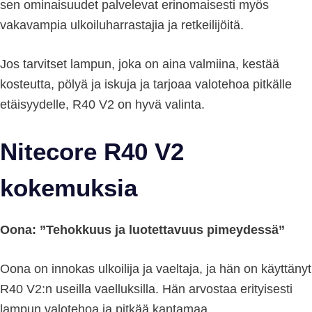
sen ominaisuudet palvelevat erinomaisesti myös
vakavampia ulkoiluharrastajia ja retkeilijöitä.
Jos tarvitset lampun, joka on aina valmiina, kestää
kosteutta, pölyä ja iskuja ja tarjoaa valotehoa pitkälle
etäisyydelle, R40 V2 on hyvä valinta.
Nitecore R40 V2
kokemuksia
Oona: ”Tehokkuus ja luotettavuus pimeydessä”
Oona on innokas ulkoilija ja vaeltaja, ja hän on käyttänyt
R40 V2:n useilla vaelluksilla. Hän arvostaa erityisesti
lampun valotehoa ja pitkää kantamaa.