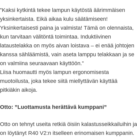
”Kaksi kytkintä tekee lampun käytöstä äärimmäisen
yksinkertaista. Eikä aikaa kulu säätämiseen!
Yksinkertaisesti paina ja valmista! Tämä on olennaista,
kun tarvitaan välitöntä toimintaa. Induktiivinen
lataustelakka on myös aivan loistava – ei enää johtojen
kanssa sähläämistä, vain aseta lamppu telakkaan ja se
on valmiina seuraavaan käyttöön.”
Liisa huomautti myös lampun ergonomisesta
muotoilusta, joka tekee siitä miellyttävän käyttää
pitkiäkin aikoja.
Otto: ”Luottamusta herättävä kumppani”
Otto on tehnyt useita retkiä öisiin kalastusseikkailuihin ja
on löytänyt R40 V2:n itselleen erinomaisen kumppanin.