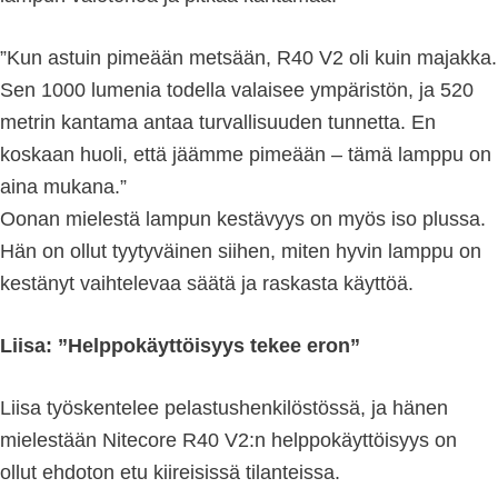
”Kun astuin pimeään metsään, R40 V2 oli kuin majakka.
Sen 1000 lumenia todella valaisee ympäristön, ja 520
metrin kantama antaa turvallisuuden tunnetta. En
koskaan huoli, että jäämme pimeään – tämä lamppu on
aina mukana.”
Oonan mielestä lampun kestävyys on myös iso plussa.
Hän on ollut tyytyväinen siihen, miten hyvin lamppu on
kestänyt vaihtelevaa säätä ja raskasta käyttöä.
Liisa: ”Helppokäyttöisyys tekee eron”
Liisa työskentelee pelastushenkilöstössä, ja hänen
mielestään Nitecore R40 V2:n helppokäyttöisyys on
ollut ehdoton etu kiireisissä tilanteissa.