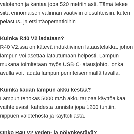
valotehon ja kantaa jopa 520 metriin asti. Tämä tekee
siitä erinomaisen valinnan vaativiin olosuhteisiin, kuten
pelastus- ja etsintäoperaatioihin.
Kuinka R40 V2 ladataan?
R40 V2:ssa on kätevä induktiivinen lataustelakka, johon
lampun voi asettaa latautumaan helposti. Lampun
mukana toimitetaan myös USB-C-latausjohto, jonka
avulla voit ladata lampun perinteisemmällä tavalla.
Kuinka kauan lampun akku kestää?
Lampun tehokas 5000 mAh akku tarjoaa käyttöaikaa
vaihtelevasti kahdesta tunnista jopa 1200 tuntiin,
riippuen valotehosta ja käyttötilasta.
Onko R40 V2 veden- ja pölynkestävä?