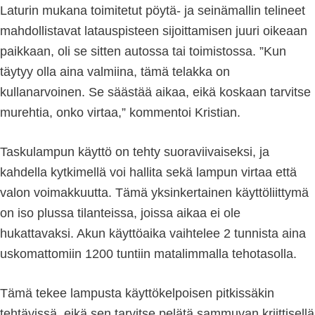
Laturin mukana toimitetut pöytä- ja seinämallin telineet
mahdollistavat latauspisteen sijoittamisen juuri oikeaan
paikkaan, oli se sitten autossa tai toimistossa. ”Kun
täytyy olla aina valmiina, tämä telakka on
kullanarvoinen. Se säästää aikaa, eikä koskaan tarvitse
murehtia, onko virtaa,” kommentoi Kristian.
Taskulampun käyttö on tehty suoraviivaiseksi, ja
kahdella kytkimellä voi hallita sekä lampun virtaa että
valon voimakkuutta. Tämä yksinkertainen käyttöliittymä
on iso plussa tilanteissa, joissa aikaa ei ole
hukattavaksi. Akun käyttöaika vaihtelee 2 tunnista aina
uskomattomiin 1200 tuntiin matalimmalla tehotasolla.
Tämä tekee lampusta käyttökelpoisen pitkissäkin
tehtävissä, eikä sen tarvitse pelätä sammuvan kriittisellä