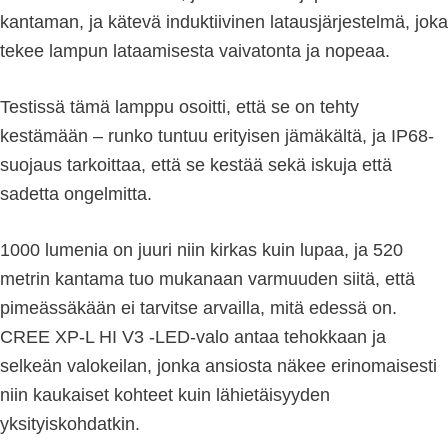
kantaman, ja kätevä induktiivinen latausjärjestelmä, joka
tekee lampun lataamisesta vaivatonta ja nopeaa.
Testissä tämä lamppu osoitti, että se on tehty
kestämään – runko tuntuu erityisen jämäkältä, ja IP68-
suojaus tarkoittaa, että se kestää sekä iskuja että
sadetta ongelmitta.
1000 lumenia on juuri niin kirkas kuin lupaa, ja 520
metrin kantama tuo mukanaan varmuuden siitä, että
pimeässäkään ei tarvitse arvailla, mitä edessä on.
CREE XP-L HI V3 -LED-valo antaa tehokkaan ja
selkeän valokeilan, jonka ansiosta näkee erinomaisesti
niin kaukaiset kohteet kuin lähietäisyyden
yksityiskohdatkin.