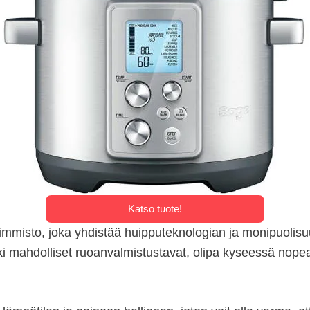
Katso tuote!
immisto, joka yhdistää huipputeknologian ja monipuolis
kki mahdolliset ruoanvalmistustavat, olipa kyseessä nope