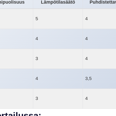
ipuolisuus
Lämpötilasäätö
Puhdistett
5
4
4
4
3
4
4
3,5
3
4
rtailussa: