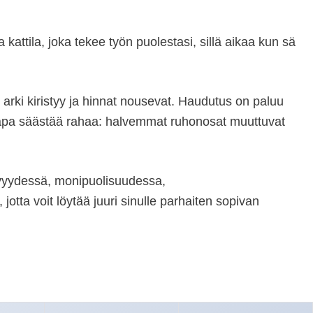
attila, joka tekee työn puolestasi, sillä aikaa kun sä
 arki kiristyy ja hinnat nousevat. Haudutus on paluu
 tapa säästää rahaa: halvemmat ruhonosat muuttuvat
tävyydessä, monipuolisuudessa,
tta voit löytää juuri sinulle parhaiten sopivan