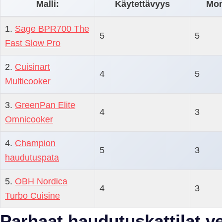
Malli:
Käytettävyys
Mon
1.
Sage BPR700 The
5
5
Fast Slow Pro
2.
Cuisinart
4
5
Multicooker
3.
GreenPan Elite
4
3
Omnicooker
4.
Champion
5
3
haudutuspata
5.
OBH Nordica
4
3
Turbo Cuisine
Parhaat haudutuskattilat ve