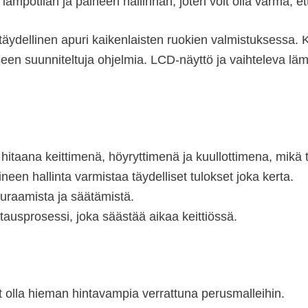
ämpötilan ja paineen hallinnan, joten voit olla varma, ett
 täydellinen apuri kaikenlaisten ruokien valmistuksessa.
n suunniteltuja ohjelmia. LCD-näyttö ja vaihteleva lämpöt
 hitaana keittimenä, höyryttimenä ja kuullottimena, mikä t
neen hallinta varmistaa täydelliset tulokset joka kerta.
uraamista ja säätämistä.
ausprosessi, joka säästää aikaa keittiössä.
olla hieman hintavampia verrattuna perusmalleihin.