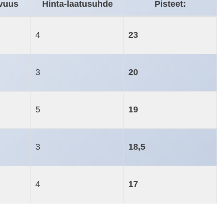
avuus
Hinta-laatusuhde
Pisteet:
4
23
3
20
5
19
3
18,5
4
17