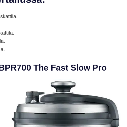
kattila.
ttila.
la.
la.
e BPR700 The Fast Slow Pro