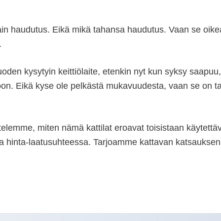
ain haudutus. Eikä mikä tahansa haudutus. Vaan se oikea k
.
oden kysytyin keittiölaite, etenkin nyt kun syksy saapuu,
ttoon. Eikä kyse ole pelkästä mukavuudesta, vaan se on
astelemme, miten nämä kattilat eroavat toisistaan käytet
 hinta-laatusuhteessa. Tarjoamme kattavan katsauksen, jo