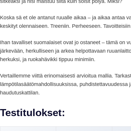
sitkeäksi ja riisi maistuu siltä kuin söisit pölyä. Miksi?
Koska sä et ole antanut ruualle aikaa – ja aikaa antaa v
keskityt olennaiseen. Treeniin. Perheeseen. Tavoitteisiin
Ihan tavalliset suomalaiset ovat jo ostaneet – tämä on vu
järkevään, herkulliseen ja arkea helpottavaan ruuanlai
herkuksi, ja ruokahävikki tippuu minimiin.
Vertaillemme viittä erinomaisesti arvioitua mallia. Tark
lämpötilasäätömahdollisuuksissa, puhdistettavuudessa ja
haudutuskattilan.
Testitulokset: