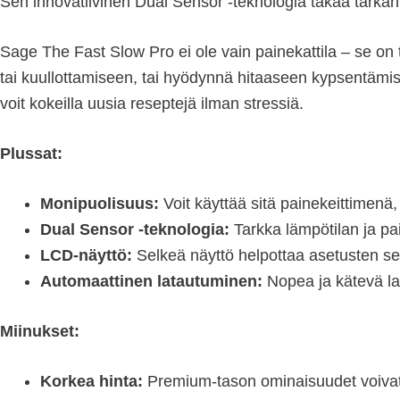
Sen innovatiivinen Dual Sensor -teknologia takaa tarkan l
Sage The Fast Slow Pro ei ole vain painekattila – se on
tai kuullottamiseen, tai hyödynnä hitaaseen kypsentämisee
voit kokeilla uusia reseptejä ilman stressiä.
Plussat:
Monipuolisuus:
Voit käyttää sitä painekeittimenä,
Dual Sensor -teknologia:
Tarkka lämpötilan ja pai
LCD-näyttö:
Selkeä näyttö helpottaa asetusten se
Automaattinen latautuminen:
Nopea ja kätevä lat
Miinukset:
Korkea hinta:
Premium-tason ominaisuudet voivat 