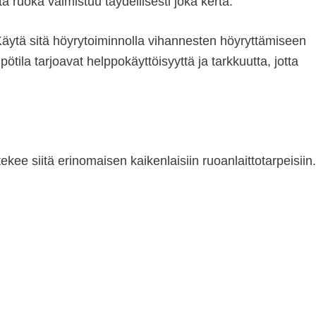
ä ruoka valmistuu täydellisesti joka kerta.
 Käytä sitä höyrytoiminnolla vihannesten höyryttämiseen
ila tarjoavat helppokäyttöisyyttä ja tarkkuutta, jotta
ekee siitä erinomaisen kaikenlaisiin ruoanlaittotarpeisiin.