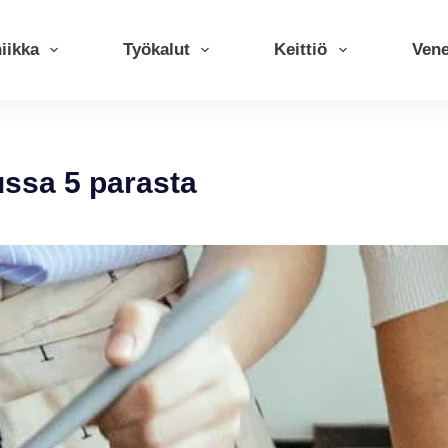
iikka
Työkalut
Keittiö
Ven
ussa 5 parasta