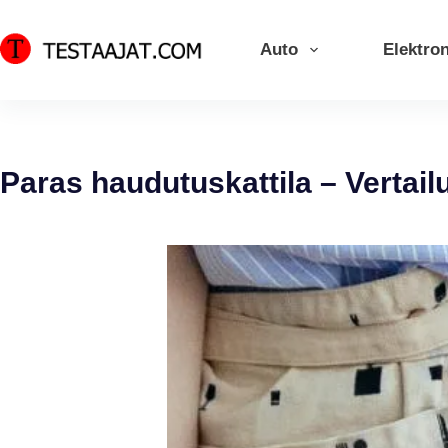
Skip
to
Auto
Elektron
content
Paras haudutuskattila – Vertail