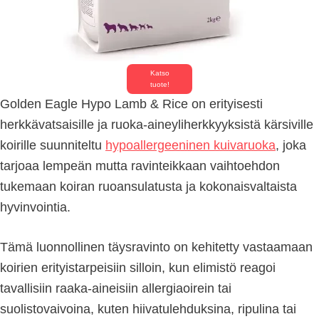
Katso
tuote!
Golden Eagle Hypo Lamb & Rice on erityisesti
herkkävatsaisille ja ruoka-aineyliherkkyyksistä kärsiville
koirille suunniteltu
hypoallergeeninen kuivaruoka
, joka
tarjoaa lempeän mutta ravinteikkaan vaihtoehdon
tukemaan koiran ruoansulatusta ja kokonaisvaltaista
hyvinvointia.
Tämä luonnollinen täysravinto on kehitetty vastaamaan
koirien erityistarpeisiin silloin, kun elimistö reagoi
tavallisiin raaka-aineisiin allergiaoirein tai
suolistovaivoina, kuten hiivatulehduksina, ripulina tai