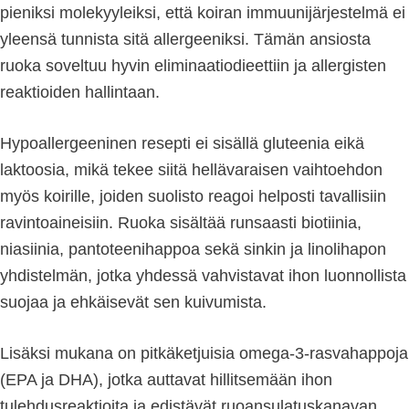
pieniksi molekyyleiksi, että koiran immuunijärjestelmä ei
yleensä tunnista sitä allergeeniksi. Tämän ansiosta
ruoka soveltuu hyvin eliminaatiodieettiin ja allergisten
reaktioiden hallintaan.
Hypoallergeeninen resepti ei sisällä gluteenia eikä
laktoosia, mikä tekee siitä hellävaraisen vaihtoehdon
myös koirille, joiden suolisto reagoi helposti tavallisiin
ravintoaineisiin. Ruoka sisältää runsaasti biotiinia,
niasiinia, pantoteenihappoa sekä sinkin ja linolihapon
yhdistelmän, jotka yhdessä vahvistavat ihon luonnollista
suojaa ja ehkäisevät sen kuivumista.
Lisäksi mukana on pitkäketjuisia omega-3-rasvahappoja
(EPA ja DHA), jotka auttavat hillitsemään ihon
tulehdusreaktioita ja edistävät ruoansulatuskanavan