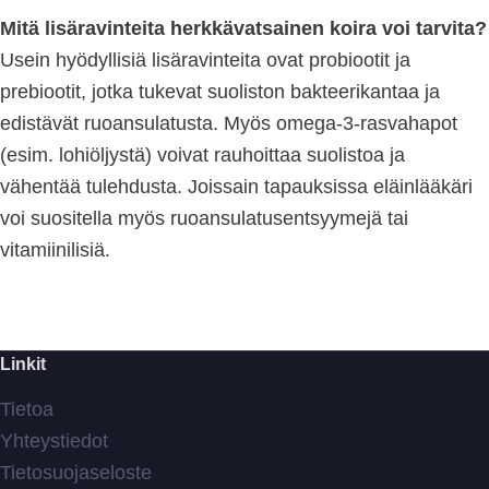
Mitä lisäravinteita herkkävatsainen koira voi tarvita?
Usein hyödyllisiä lisäravinteita ovat probiootit ja
prebiootit, jotka tukevat suoliston bakteerikantaa ja
edistävät ruoansulatusta. Myös omega-3-rasvahapot
(esim. lohiöljystä) voivat rauhoittaa suolistoa ja
vähentää tulehdusta. Joissain tapauksissa eläinlääkäri
voi suositella myös ruoansulatusentsyymejä tai
vitamiinilisiä.
Linkit
Tietoa
Yhteystiedot
Tietosuojaseloste