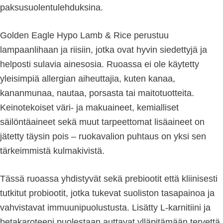
paksusuolentulehduksina.
Golden Eagle Hypo Lamb & Rice perustuu
lampaanlihaan ja riisiin, jotka ovat hyvin siedettyjä ja
helposti sulavia ainesosia. Ruoassa ei ole käytetty
yleisimpiä allergian aiheuttajia, kuten kanaa,
kananmunaa, nautaa, porsasta tai maitotuotteita.
Keinotekoiset väri- ja makuaineet, kemialliset
säilöntäaineet sekä muut tarpeettomat lisäaineet on
jätetty täysin pois – ruokavalion puhtaus on yksi sen
tärkeimmistä kulmakivistä.
Tässä ruoassa yhdistyvät sekä prebiootit että kliinisesti
tutkitut probiootit, jotka tukevat suoliston tasapainoa ja
vahvistavat immuunipuolustusta. Lisätty L-karnitiini ja
betakaroteeni puolestaan auttavat ylläpitämään tervettä