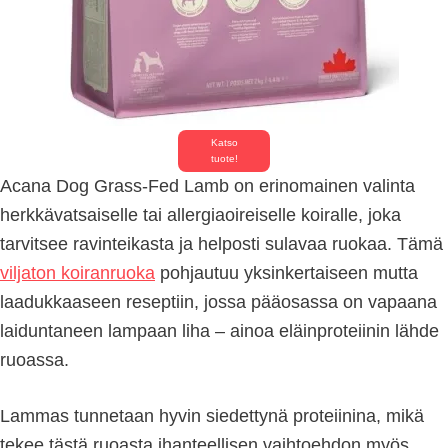
Katso
tuote!
Acana Dog Grass-Fed Lamb on erinomainen valinta
herkkävatsaiselle tai allergiaoireiselle koiralle, joka
tarvitsee ravinteikasta ja helposti sulavaa ruokaa. Tämä
viljaton koiranruoka
pohjautuu yksinkertaiseen mutta
laadukkaaseen reseptiin, jossa pääosassa on vapaana
laiduntaneen lampaan liha – ainoa eläinproteiinin lähde
ruoassa.
Lammas tunnetaan hyvin siedettynä proteiinina, mikä
tekee tästä ruoasta ihanteellisen vaihtoehdon myös