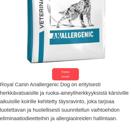
Katso
tuote!
Royal Canin Anallergenic Dog on erityisesti
herkkävatsaisille ja ruoka-aineyliherkkyyksistä kärsiville
aikuisille koirille kehitetty täysravinto, joka tarjoaa
luotettavan ja huolellisesti suunnitellun vaihtoehdon
eliminaatiodieetteihin ja allergiaoireiden hallintaan.