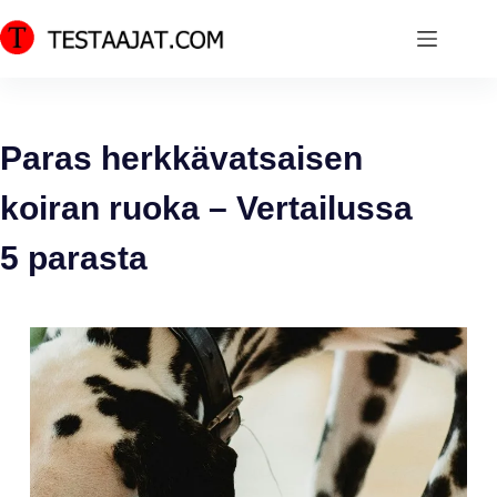
Skip
to
content
Paras herkkävatsaisen
koiran ruoka – Vertailussa
5 parasta