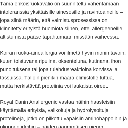
Tämä erikoisruokavalio on suunniteltu vähentämään
intoleranssia yksittäisille ainesosille ja ravintoaineille –
jopa siinä määrin, että valmistusprosessissa on
kiinnitetty erityistä huomiota siihen, ettei allergeeneille
altistumista pääse tapahtumaan missään vaiheessa.
Koiran ruoka-aineallergia voi ilmetä hyvin monin tavoin,
kuten toistuvana ripulina, oksenteluna, kutinana, ihon
punoituksena tai jopa tulehdusreaktioina korvissa ja
tassuissa. Tällöin pienikin määrä elimistölle tuttua,
mutta herkistävää proteiinia voi laukaista oireet.
Royal Canin Anallergenic vastaa näihin haasteisiin
käyttämällä erityisiä, valikoituja ja hydrolysoituja
proteiineja, jotka on pilkottu vapaisiin aminohappoihin ja
oligopeptideihin – näiden äärimmäisen pienen