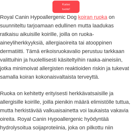
Katso
tuote!
Royal Canin Hypoallergenic Dog
koiran ruoka
on
suunniteltu tarjoamaan edullinen mutta laadukas
ratkaisu aikuisille koirille, joilla on ruoka-
aineyliherkkyyksiä, allergiaoireita tai atooppinen
dermatiitti. Tämä erikoisruokavalio perustuu tarkkaan
valittuihin ja huolellisesti käsiteltyihin raaka-aineisiin,
jotka minimoivat allergisten reaktioiden riskin ja tukevat
samalla koiran kokonaisvaltaista terveyttä.
Ruoka on kehitetty erityisesti herkkävatsaisille ja
allergisille koirille, joilla pienikin määrä elimistölle tuttua,
mutta herkistävää valkuaisainetta voi laukaista vakavia
oireita. Royal Canin Hypoallergenic hyödyntää
hydrolysoitua soijaproteiinia, joka on pilkottu niin