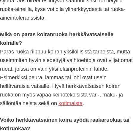
syödä. Jos oireet esiintyvät säännöllisesti tai tietyillä
ruoka-aineilla, kyse voi olla yliherkkyydestä tai ruoka-
aineintoleranssista.
Mikä on paras koiranruoka herkkävatsaiselle
koiralle?
Paras ruoka riippuu koiran yksilöllisistä tarpeista, mutta
useimmiten hyvin siedettyjä vaihtoehtoja ovat viljattomat
ruoat, joissa on vain yksi eläinproteiinin lähde.
Esimerkiksi peura, lammas tai lohi ovat usein
hellävaraisia vatsalle. Hyvä herkkävatsaisen koiran
ruoka on myös vapaa keinotekoisista väri-, maku- ja
säilöntäaineista sekä on
kotimaista
.
Voiko herkkävatsainen koira syödä raakaruokaa tai
kotiruokaa?