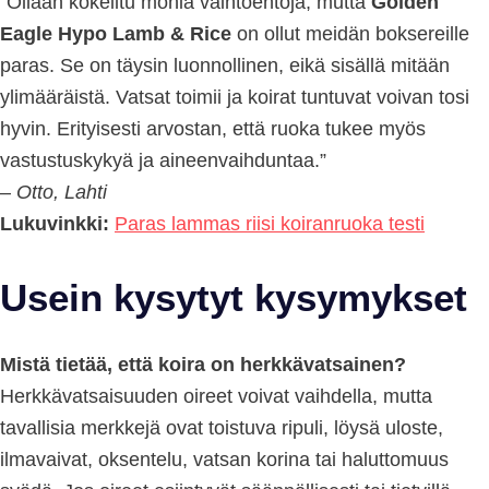
”Ollaan kokeiltu monia vaihtoehtoja, mutta
Golden
Eagle Hypo Lamb & Rice
on ollut meidän boksereille
paras. Se on täysin luonnollinen, eikä sisällä mitään
ylimääräistä. Vatsat toimii ja koirat tuntuvat voivan tosi
hyvin. Erityisesti arvostan, että ruoka tukee myös
vastustuskykyä ja aineenvaihduntaa.”
–
Otto, Lahti
Lukuvinkki:
Paras lammas riisi koiranruoka testi
Usein kysytyt kysymykset
Mistä tietää, että koira on herkkävatsainen?
Herkkävatsaisuuden oireet voivat vaihdella, mutta
tavallisia merkkejä ovat toistuva ripuli, löysä uloste,
ilmavaivat, oksentelu, vatsan korina tai haluttomuus