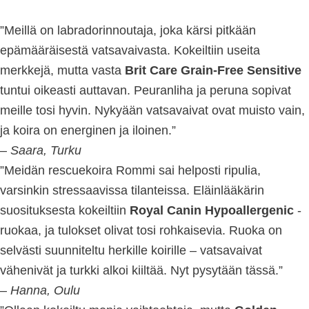
”Meillä on labradorinnoutaja, joka kärsi pitkään
epämääräisestä vatsavaivasta. Kokeiltiin useita
merkkejä, mutta vasta
Brit Care Grain-Free Sensitive
tuntui oikeasti auttavan. Peuranliha ja peruna sopivat
meille tosi hyvin. Nykyään vatsavaivat ovat muisto vain,
ja koira on energinen ja iloinen.”
–
Saara, Turku
”Meidän rescuekoira Rommi sai helposti ripulia,
varsinkin stressaavissa tilanteissa. Eläinlääkärin
suosituksesta kokeiltiin
Royal Canin Hypoallergenic
-
ruokaa, ja tulokset olivat tosi rohkaisevia. Ruoka on
selvästi suunniteltu herkille koirille – vatsavaivat
vähenivät ja turkki alkoi kiiltää. Nyt pysytään tässä.”
–
Hanna, Oulu