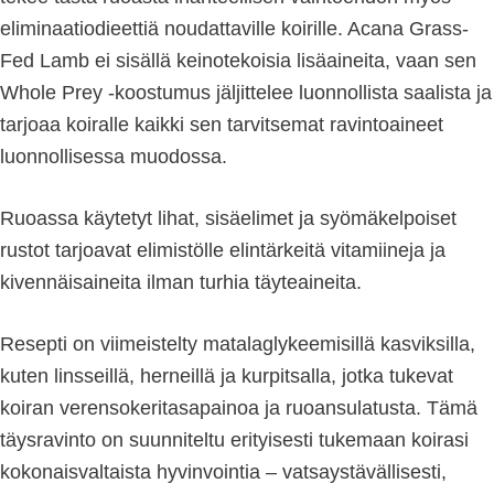
eliminaatiodieettiä noudattaville koirille. Acana Grass-
Fed Lamb ei sisällä keinotekoisia lisäaineita, vaan sen
Whole Prey -koostumus jäljittelee luonnollista saalista ja
tarjoaa koiralle kaikki sen tarvitsemat ravintoaineet
luonnollisessa muodossa.
Ruoassa käytetyt lihat, sisäelimet ja syömäkelpoiset
rustot tarjoavat elimistölle elintärkeitä vitamiineja ja
kivennäisaineita ilman turhia täyteaineita.
Resepti on viimeistelty matalaglykeemisillä kasviksilla,
kuten linsseillä, herneillä ja kurpitsalla, jotka tukevat
koiran verensokeritasapainoa ja ruoansulatusta. Tämä
täysravinto on suunniteltu erityisesti tukemaan koirasi
kokonaisvaltaista hyvinvointia – vatsaystävällisesti,