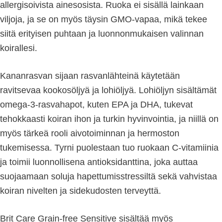
allergisoivista ainesosista. Ruoka ei sisällä lainkaan
viljoja, ja se on myös täysin GMO-vapaa, mikä tekee
siitä erityisen puhtaan ja luonnonmukaisen valinnan
koirallesi.
Kananrasvan sijaan rasvanlähteinä käytetään
ravitsevaa kookosöljyä ja lohiöljyä. Lohiöljyn sisältämät
omega-3-rasvahapot, kuten EPA ja DHA, tukevat
tehokkaasti koiran ihon ja turkin hyvinvointia, ja niillä on
myös tärkeä rooli aivotoiminnan ja hermoston
tukemisessa. Tyrni puolestaan tuo ruokaan C-vitamiinia
ja toimii luonnollisena antioksidanttina, joka auttaa
suojaamaan soluja hapettumisstressiltä sekä vahvistaa
koiran nivelten ja sidekudosten terveyttä.
Brit Care Grain-free Sensitive sisältää myös