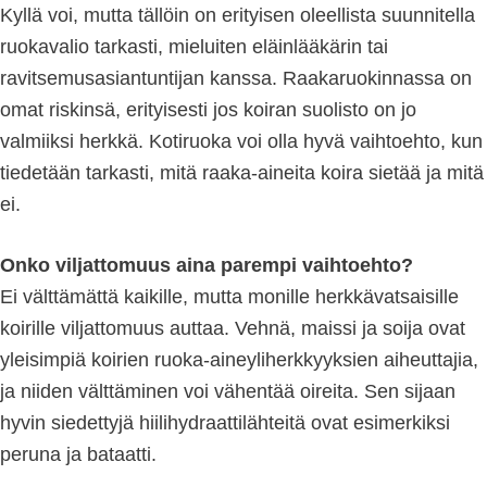
Kyllä voi, mutta tällöin on erityisen oleellista suunnitella
ruokavalio tarkasti, mieluiten eläinlääkärin tai
ravitsemusasiantuntijan kanssa. Raakaruokinnassa on
omat riskinsä, erityisesti jos koiran suolisto on jo
valmiiksi herkkä. Kotiruoka voi olla hyvä vaihtoehto, kun
tiedetään tarkasti, mitä raaka-aineita koira sietää ja mitä
ei.
Onko viljattomuus aina parempi vaihtoehto?
Ei välttämättä kaikille, mutta monille herkkävatsaisille
koirille viljattomuus auttaa. Vehnä, maissi ja soija ovat
yleisimpiä koirien ruoka-aineyliherkkyyksien aiheuttajia,
ja niiden välttäminen voi vähentää oireita. Sen sijaan
hyvin siedettyjä hiilihydraattilähteitä ovat esimerkiksi
peruna ja bataatti.