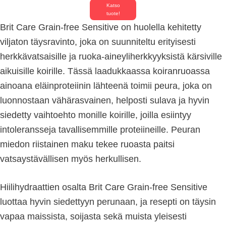
Katso
tuote!
Brit Care Grain-free Sensitive on huolella kehitetty
viljaton täysravinto, joka on suunniteltu erityisesti
herkkävatsaisille ja ruoka-aineyliherkkyyksistä kärsiville
aikuisille koirille. Tässä laadukkaassa koiranruoassa
ainoana eläinproteiinin lähteenä toimii peura, joka on
luonnostaan vähärasvainen, helposti sulava ja hyvin
siedetty vaihtoehto monille koirille, joilla esiintyy
intoleransseja tavallisemmille proteiineille. Peuran
miedon riistainen maku tekee ruoasta paitsi
vatsaystävällisen myös herkullisen.
Hiilihydraattien osalta Brit Care Grain-free Sensitive
luottaa hyvin siedettyyn perunaan, ja resepti on täysin
vapaa maissista, soijasta sekä muista yleisesti