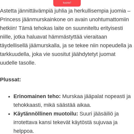
tuote!
Astetta jännittävämpiä juhlia ja herkullisempia juomia –
Princess jäänmurskainkone on avain unohtumattomiin
hetkiin! Tämä tehokas laite on suunniteltu erityisesti
niille, jotka haluavat hämmästyttää vieraitaan
täydellisellä jäämurskalla, ja se tekee niin nopeudella ja
tarkkuudella, joka vie suositut jäähdytetyt juomat
uudelle tasolle.
Plussat:
Erinomainen teho:
Murskaa jääpalat nopeasti ja
tehokkaasti, mikä säästää aikaa.
Käytännöllinen muotoilu:
Suuri jääsäiliö ja
irrotettava kansi tekevät käytöstä sujuvaa ja
helppoa.