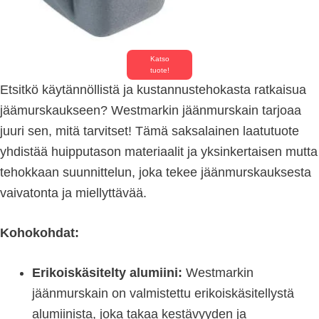
Katso
tuote!
Etsitkö käytännöllistä ja kustannustehokasta ratkaisua
jäämurskaukseen? Westmarkin jäänmurskain tarjoaa
juuri sen, mitä tarvitset! Tämä saksalainen laatutuote
yhdistää huipputason materiaalit ja yksinkertaisen mutta
tehokkaan suunnittelun, joka tekee jäänmurskauksesta
vaivatonta ja miellyttävää.
Kohokohdat:
Erikoiskäsitelty alumiini:
Westmarkin
jäänmurskain on valmistettu erikoiskäsitellystä
alumiinista, joka takaa kestävyyden ja