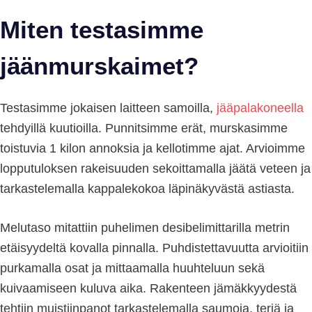
Miten testasimme
jäänmurskaimet?
Testasimme jokaisen laitteen samoilla,
jääpalakoneella
tehdyillä kuutioilla. Punnitsimme erät, murskasimme
toistuvia 1 kilon annoksia ja kellotimme ajat. Arvioimme
lopputuloksen rakeisuuden sekoittamalla jäätä veteen ja
tarkastelemalla kappalekokoa läpinäkyvästä astiasta.
Melutaso mitattiin puhelimen desibelimittarilla metrin
etäisyydeltä kovalla pinnalla. Puhdistettavuutta arvioitiin
purkamalla osat ja mittaamalla huuhteluun sekä
kuivaamiseen kuluva aika. Rakenteen jämäkkyydestä
tehtiin muistiinpanot tarkastelemalla saumoja, teriä ja