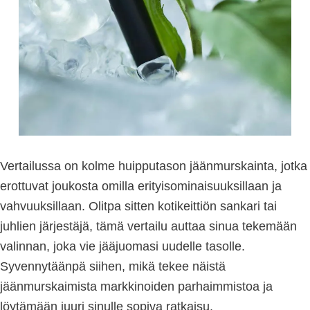
Vertailussa on kolme huipputason jäänmurskainta, jotka
erottuvat joukosta omilla erityisominaisuuksillaan ja
vahvuuksillaan. Olitpa sitten kotikeittiön sankari tai
juhlien järjestäjä, tämä vertailu auttaa sinua tekemään
valinnan, joka vie jääjuomasi uudelle tasolle.
Syvennytäänpä siihen, mikä tekee näistä
jäänmurskaimista markkinoiden parhaimmistoa ja
löytämään juuri sinulle sopiva ratkaisu.