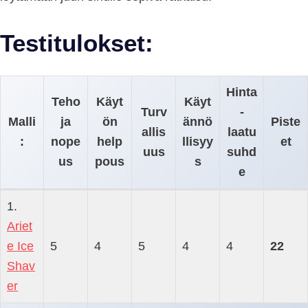
Testitulokset:
Hinta
Teho
Käyt
Käyt
Turv
-
Malli
ja
ön
ännö
Piste
allis
laatu
:
nope
help
llisyy
et
uus
suhd
us
pous
s
e
1.
Ariet
e Ice
5
4
5
4
4
22
Shav
er