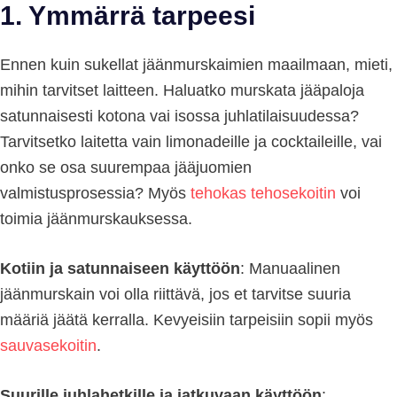
1. Ymmärrä tarpeesi
Ennen kuin sukellat jäänmurskaimien maailmaan, mieti,
mihin tarvitset laitteen. Haluatko murskata jääpaloja
satunnaisesti kotona vai isossa juhlatilaisuudessa?
Tarvitsetko laitetta vain limonadeille ja cocktaileille, vai
onko se osa suurempaa jääjuomien
valmistusprosessia? Myös
tehokas tehosekoitin
voi
toimia jäänmurskauksessa.
Kotiin ja satunnaiseen käyttöön
: Manuaalinen
jäänmurskain voi olla riittävä, jos et tarvitse suuria
määriä jäätä kerralla. Kevyeisiin tarpeisiin sopii myös
sauvasekoitin
.
Suurille juhlahetkille ja jatkuvaan käyttöön
: