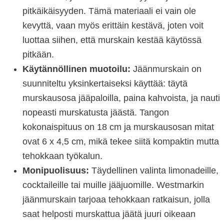
pitkäikäisyyden. Tämä materiaali ei vain ole
kevyttä, vaan myös erittäin kestävä, joten voit
luottaa siihen, että murskain kestää käytössä
pitkään.
Käytännöllinen muotoilu:
Jäänmurskain on
suunniteltu yksinkertaiseksi käyttää: täytä
murskausosa jääpaloilla, paina kahvoista, ja nauti
nopeasti murskatusta jäästä. Tangon
kokonaispituus on 18 cm ja murskausosan mitat
ovat 6 x 4,5 cm, mikä tekee siitä kompaktin mutta
tehokkaan työkalun.
Monipuolisuus:
Täydellinen valinta limonadeille,
cocktaileille tai muille jääjuomille. Westmarkin
jäänmurskain tarjoaa tehokkaan ratkaisun, jolla
saat helposti murskattua jäätä juuri oikeaan