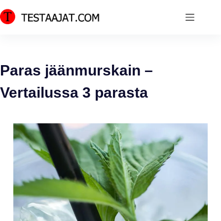
Skip
to
content
Paras jäänmurskain –
Vertailussa 3 parasta