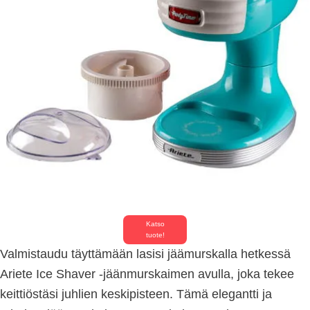
Katso
tuote!
Valmistaudu täyttämään lasisi jäämurskalla hetkessä
Ariete Ice Shaver -jäänmurskaimen avulla, joka tekee
keittiöstäsi juhlien keskipisteen. Tämä elegantti ja