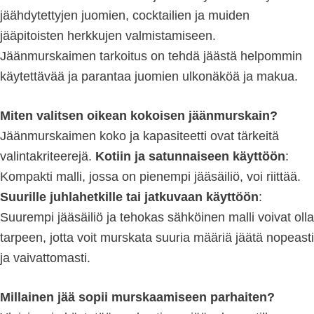
jäähdytettyjen juomien, cocktailien ja muiden
jääpitoisten herkkujen valmistamiseen.
Jäänmurskaimen tarkoitus on tehdä jäästä helpommin
käytettävää ja parantaa juomien ulkonäköä ja makua.
Miten valitsen oikean kokoisen jäänmurskain?
Jäänmurskaimen koko ja kapasiteetti ovat tärkeitä
valintakriteerejä.
Kotiin ja satunnaiseen käyttöön
:
Kompakti malli, jossa on pienempi jääsäiliö, voi riittää.
Suurille juhlahetkille tai jatkuvaan käyttöön
:
Suurempi jääsäiliö ja tehokas sähköinen malli voivat olla
tarpeen, jotta voit murskata suuria määriä jäätä nopeasti
ja vaivattomasti.
Millainen jää sopii murskaamiseen parhaiten?