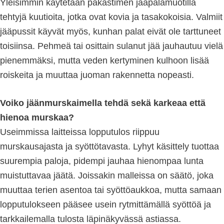
Yleisimmin käytetään pakastimen jääpalamuotilla
tehtyjä kuutioita, jotka ovat kovia ja tasakokoisia. Valmiit
jääpussit käyvät myös, kunhan palat eivät ole tarttuneet
toisiinsa. Pehmeä tai osittain sulanut jää jauhautuu vielä
pienemmäksi, mutta veden kertyminen kulhoon lisää
roiskeita ja muuttaa juoman rakennetta nopeasti.
Voiko jäänmurskaimella tehdä sekä karkeaa että
hienoa murskaa?
Useimmissa laitteissa lopputulos riippuu
murskausajasta ja syöttötavasta. Lyhyt käsittely tuottaa
suurempia paloja, pidempi jauhaa hienompaa lunta
muistuttavaa jäätä. Joissakin malleissa on säätö, joka
muuttaa terien asentoa tai syöttöaukkoa, mutta samaan
lopputulokseen pääsee usein rytmittämällä syöttöä ja
tarkkailemalla tulosta läpinäkyvässä astiassa.