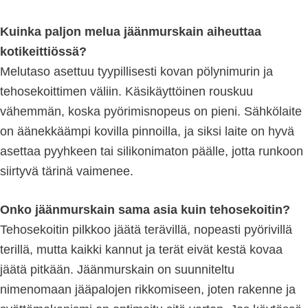
Kuinka paljon melua jäänmurskain aiheuttaa
kotikeittiössä?
Melutaso asettuu tyypillisesti kovan pölynimurin ja
tehosekoittimen väliin. Käsikäyttöinen rouskuu
vähemmän, koska pyörimisnopeus on pieni. Sähkölaite
on äänekkäämpi kovilla pinnoilla, ja siksi laite on hyvä
asettaa pyyhkeen tai silikonimaton päälle, jotta runkoon
siirtyvä tärinä vaimenee.
Onko jäänmurskain sama asia kuin tehosekoitin?
Tehosekoitin pilkkoo jäätä terävillä, nopeasti pyörivillä
terillä, mutta kaikki kannut ja terät eivät kestä kovaa
jäätä pitkään. Jäänmurskain on suunniteltu
nimenomaan jääpalojen rikkomiseen, joten rakenne ja