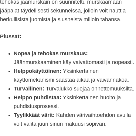
tehokas jäämurskain on suunniteltu murskaamaan
jääpalat täydellisesti sekunneissa, jolloin voit nauttia
herkullisista juomista ja slusheista milloin tahansa.
Plussat:
Nopea ja tehokas murskaus:
Jäänmurskaaminen käy vaivattomasti ja nopeasti.
Helppokäyttöinen:
Yksinkertainen
käyttömekanismi säästää aikaa ja vaivannäköä.
Turvallinen:
Turvalukko suojaa onnettomuuksilta.
Helppo puhdistaa:
Yksinkertainen huolto ja
puhdistusprosessi.
Tyylikkäät värit:
Kahden värivaihtoehdon avulla
voit valita juuri sinun makuusi sopivan.