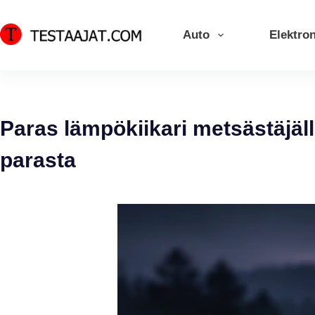
Skip
to
Auto
Elektron
content
Paras lämpökiikari metsästäjäll
parasta