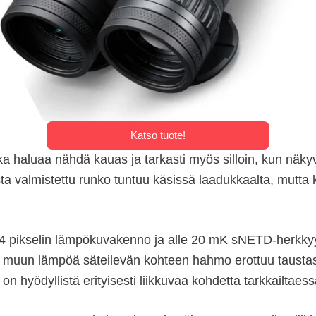
Katso tuote!
a haluaa nähdä kauas ja tarkasti myös silloin, kun näkyvy
a valmistettu runko tuntuu käsissä laadukkaalta, mutta k
4 pikselin lämpökuvakenno ja alle 20 mK sNETD-herkkyy
ai muun lämpöä säteilevän kohteen hahmo erottuu tausta
 hyödyllistä erityisesti liikkuvaa kohdetta tarkkailtaess