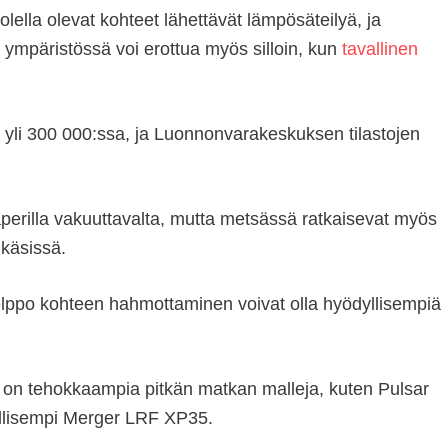
lella olevat kohteet lähettävät lämpösäteilyä, ja
 ympäristössä voi erottua myös silloin, kun
tavallinen
yli 300 000:ssa, ja Luonnonvarakeskuksen tilastojen
aperilla vakuuttavalta, mutta metsässä ratkaisevat myös
 käsissä.
 helppo kohteen hahmottaminen voivat olla hyödyllisempiä
ana on tehokkaampia pitkän matkan malleja, kuten Pulsar
ullisempi Merger LRF XP35.