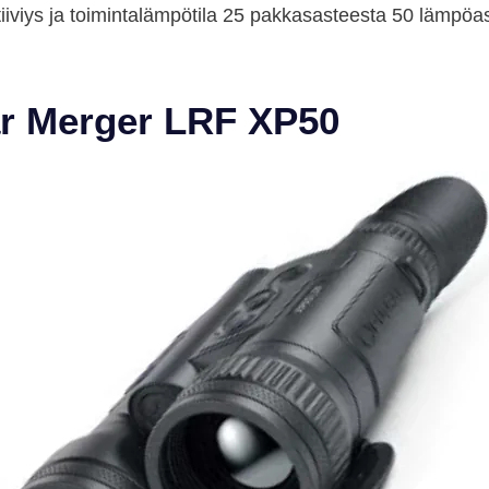
sitiiviys ja toimintalämpötila 25 pakkasasteesta 50 lämpö
sar Merger LRF XP50