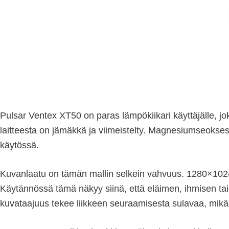
Pulsar Ventex XT50 on paras lämpökiikari käyttäjälle, jok
laitteesta on jämäkkä ja viimeistelty. Magnesiumseoksest
käytössä.
Kuvanlaatu on tämän mallin selkein vahvuus. 1280×102
Käytännössä tämä näkyy siinä, että eläimen, ihmisen t
kuvataajuus tekee liikkeen seuraamisesta sulavaa, mikä on