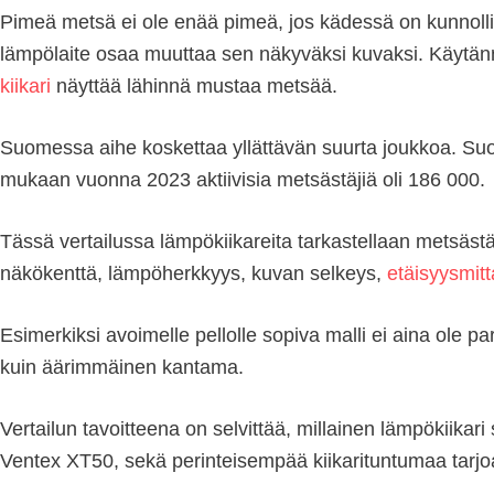
Pimeä metsä ei ole enää pimeä, jos kädessä on kunnolline
lämpölaite osaa muuttaa sen näkyväksi kuvaksi. Käytännös
kiikari
näyttää lähinnä mustaa metsää.
Suomessa aihe koskettaa yllättävän suurta joukkoa. Su
mukaan vuonna 2023 aktiivisia metsästäjiä oli 186 000.
Tässä vertailussa lämpökiikareita tarkastellaan metsäst
näkökenttä, lämpöherkkyys, kuvan selkeys,
etäisyysmitt
Esimerkiksi avoimelle pellolle sopiva malli ei aina ole
kuin äärimmäinen kantama.
Vertailun tavoitteena on selvittää, millainen lämpökiika
Ventex XT50, sekä perinteisempää kiikarituntumaa tarj