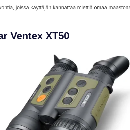
ia, joissa käyttäjän kannattaa miettiä omaa maastoaan, b
sar Ventex XT50