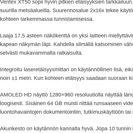
Ventex XT50 sopii hyvin pitkien etäisyyksien tarkkailuun
suurilla metsäalueilla. Suurennosalue 2x16x tekee käyt
kohteen tarkemmassa tunnistamisessa.
Laaja 17,5 asteen näkökenttä on yksi laitteen miellyttäv
kapean näkymän läpi. Kahdella silmällä katsominen vähe
selvästi mukavammalta ratkaisulta.
Integroitu laseretäisyysmittari on käytännöllinen lisä, e
noin ±1 metri. Kun kohteen etäisyys saadaan suoraan kiika
AMOLED HD näyttö 1280×960 resoluutiolla näyttää lämpök
loogisesti. Sisäinen 64 GB muisti riittää runsaaseen vi
luontohavaintojen dokumentointiin, tutkimuskäyttöön ta
Akunkesto on käytännön kannalta hyvä. Jopa 10 tunnin kä