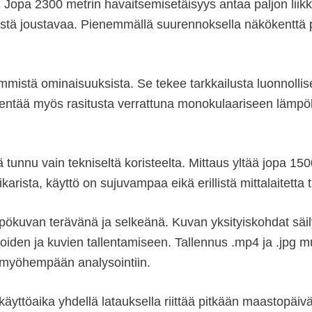
. Jopa 2300 metrin havaitsemisetäisyys antaa paljon liik
östä joustavaa. Pienemmällä suurennoksella näkökenttä 
immistä ominaisuuksista. Se tekee tarkkailusta luonnollis
ntää myös rasitusta verrattuna monokulaariseen lämpöka
ikä tunnu vain tekniseltä koristeelta. Mittaus yltää jopa 
rista, käyttö on sujuvampaa eikä erillistä mittalaitetta t
uvan terävänä ja selkeänä. Kuvan yksityiskohdat säilyv
deoiden ja kuvien tallentamiseen. Tallennus .mp4 ja .jpg
i myöhempään analysointiin.
yttöaika yhdellä latauksella riittää pitkään maastopäivä