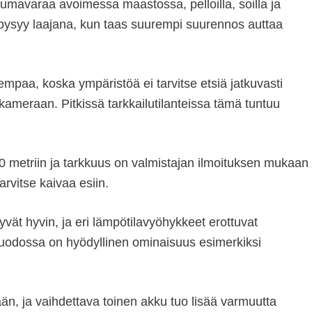
kumavaraa avoimessa maastossa, pelloilla, soilla ja
pysyy laajana, kun taas suurempi suurennos auttaa
empaa, koska ympäristöä ei tarvitse etsiä jatkuvasti
meraan. Pitkissä tarkkailutilanteissa tämä tuntuu
1500 metriin ja tarkkuus on valmistajan ilmoituksen mukaan
arvitse kaivaa esiin.
ät hyvin, ja eri lämpötilavyöhykkeet erottuvat
 muodossa on hyödyllinen ominaisuus esimerkiksi
än, ja vaihdettava toinen akku tuo lisää varmuutta