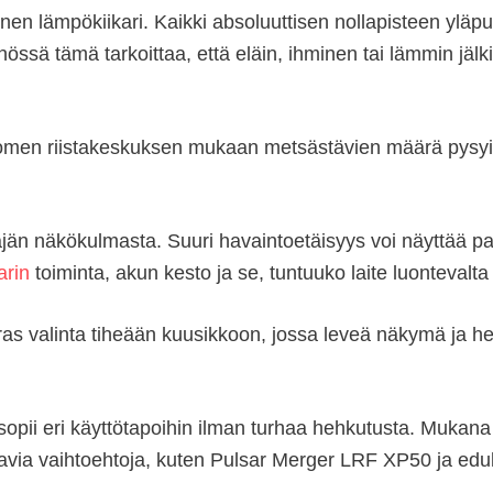
n lämpökiikari. Kaikki absoluuttisen nollapisteen yläpuo
sä tämä tarkoittaa, että eläin, ihminen tai lämmin jälki
omen riistakeskuksen mukaan metsästävien määrä pysyi 
äjän näkökulmasta. Suuri havaintoetäisyys voi näyttää p
arin
toiminta, akun kesto ja se, tuntuuko laite luontevalta
 paras valinta tiheään kuusikkoon, jossa leveä näkymä ja
ri sopii eri käyttötapoihin ilman turhaa hehkutusta. Muk
oavia vaihtoehtoja, kuten Pulsar Merger LRF XP50 ja ed