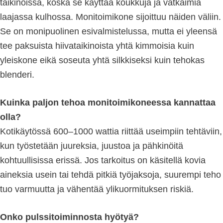
taikinoissa, koska se käyttää koukkuja ja vatkaimia
laajassa kulhossa. Monitoimikone sijoittuu näiden väliin.
Se on monipuolinen esivalmistelussa, mutta ei yleensä
tee paksuista hiivataikinoista yhtä kimmoisia kuin
yleiskone eikä soseuta yhtä silkkiseksi kuin tehokas
blenderi.
Kuinka paljon tehoa monitoimikoneessa kannattaa
olla?
Kotikäytössä 600–1000 wattia riittää useimpiin tehtäviin,
kun työstetään juureksia, juustoa ja pähkinöitä
kohtuullisissa erissä. Jos tarkoitus on käsitellä kovia
aineksia usein tai tehdä pitkiä työjaksoja, suurempi teho
tuo varmuutta ja vähentää ylikuormituksen riskiä.
Onko pulssitoiminnosta hyötyä?