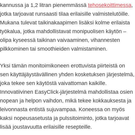
kannussa ja 1,2 litran pienemmässä
tehosekoittimessa
,
jotka tarjoavat runsaasti tilaa erilaisille valmistelutöille.
Mukana tulevat taikinakaapimen lisäksi kolme erilaista
työkalua, jotka mahdollistavat monipuolisen käytön –
olipa kyseessä taikinan vaivaaminen, vihannesten
pilkkominen tai smoothieiden valmistaminen.
Yksi tämän monitoimikoneen erottuvista piirteistä on
sen käyttäjäystävällinen yhden kosketuksen järjestelmä,
joka tekee sen käytöstä vaivattoman kaikille.
Innovatiivinen EasyClick-järjestelmä mahdollistaa osien
nopean ja helpon vaihdon, mikä tekee kokkauksesta ja
leivonnasta entistä sujuvampaa. Koneessa on myös
kaksi nopeusasetusta ja pulssitoiminto, jotka tarjoavat
lisää joustavuutta erilaisille resepteille.