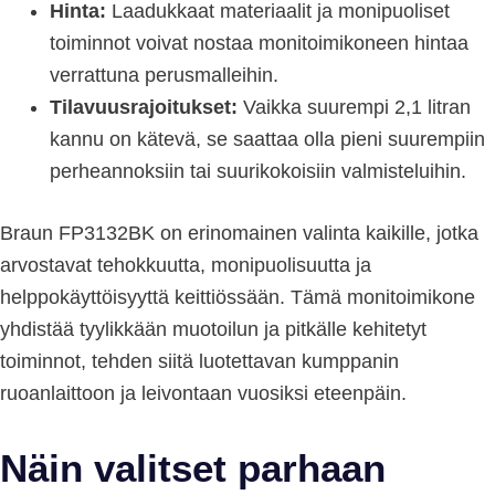
Hinta:
Laadukkaat materiaalit ja monipuoliset
toiminnot voivat nostaa monitoimikoneen hintaa
verrattuna perusmalleihin.
Tilavuusrajoitukset:
Vaikka suurempi 2,1 litran
kannu on kätevä, se saattaa olla pieni suurempiin
perheannoksiin tai suurikokoisiin valmisteluihin.
Braun FP3132BK on erinomainen valinta kaikille, jotka
arvostavat tehokkuutta, monipuolisuutta ja
helppokäyttöisyyttä keittiössään. Tämä monitoimikone
yhdistää tyylikkään muotoilun ja pitkälle kehitetyt
toiminnot, tehden siitä luotettavan kumppanin
ruoanlaittoon ja leivontaan vuosiksi eteenpäin.
Näin valitset parhaan