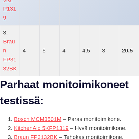
P131
9
3.
Brau
n
4
5
4
4,5
3
20,5
FP31
32BK
Parhaat monitoimikoneet
testissä:
Bosch MCM3501M
– Paras monitoimikone.
KitchenAid 5KFP1319
– Hyvä monitoimikone.
Braun FP3132BK
– Tehokas monitoimikone.