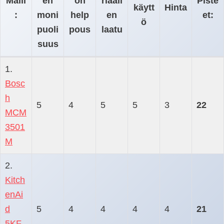
Malli
en
ön
riaali
Piste
käytt
Hinta
:
moni
help
en
et:
ö
puoli
pous
laatu
suus
1.
Bosc
h
5
4
5
5
3
22
MCM
3501
M
2.
Kitch
enAi
d
5
4
4
4
4
21
5KF