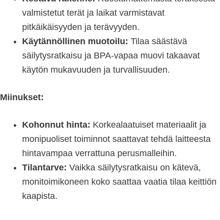
valmistetut terät ja laikat varmistavat
pitkäikäisyyden ja terävyyden.
Käytännöllinen muotoilu:
Tilaa säästävä
säilytysratkaisu ja BPA-vapaa muovi takaavat
käytön mukavuuden ja turvallisuuden.
Miinukset:
Kohonnut hinta:
Korkealaatuiset materiaalit ja
monipuoliset toiminnot saattavat tehdä laitteesta
hintavampaa verrattuna perusmalleihin.
Tilantarve:
Vaikka säilytysratkaisu on kätevä,
monitoimikoneen koko saattaa vaatia tilaa keittiön
kaapista.