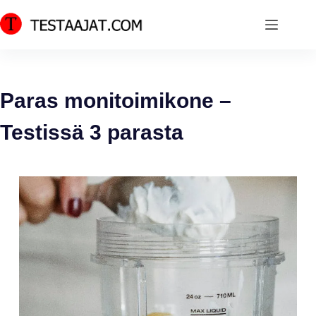
Skip
to
content
Paras monitoimikone –
Testissä 3 parasta