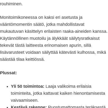
rouhiminen.
Monitoimikoneessa on kaksi eri asetusta ja
vääntömomentin säätö, jotka mahdollistavat
mukautuvan käsittelyn erilaisten raaka-aineiden kanssa.
Käytännöllinen muotoilu ja älykkäät säilytysratkaisut
tekevät tästä laitteesta erinomaisen apurin, sillä
lisävarusteet voidaan säilyttää kätevästi kulhossa, mikä
säästää tilaa keittiössä.
Plussat:
Yli 50 toimintoa:
Laaja valikoima erilaisia
toiminteita, jotka kattavat kaiken hienontamisesta
vaivaamiseen.
Kestävä rakenne:
Ruostumattomasta teräksestä