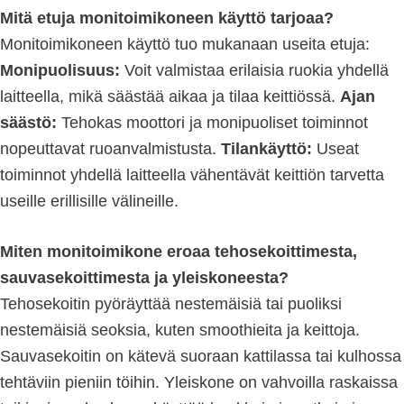
Mitä etuja monitoimikoneen käyttö tarjoaa?
Monitoimikoneen käyttö tuo mukanaan useita etuja:
Monipuolisuus:
Voit valmistaa erilaisia ruokia yhdellä
laitteella, mikä säästää aikaa ja tilaa keittiössä.
Ajan
säästö:
Tehokas moottori ja monipuoliset toiminnot
nopeuttavat ruoanvalmistusta.
Tilankäyttö:
Useat
toiminnot yhdellä laitteella vähentävät keittiön tarvetta
useille erillisille välineille.
Miten monitoimikone eroaa tehosekoittimesta,
sauvasekoittimesta ja yleiskoneesta?
Tehosekoitin pyöräyttää nestemäisiä tai puoliksi
nestemäisiä seoksia, kuten smoothieita ja keittoja.
Sauvasekoitin on kätevä suoraan kattilassa tai kulhossa
tehtäviin pieniin töihin. Yleiskone on vahvoilla raskaissa