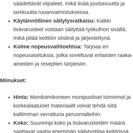
säädettävät viipaleet, mikä lisää joustavuutta ja
tarkkuutta ruoanvalmistuksessa.
Käytännöllinen säilytysratkaisu:
Kaikki
lisävarusteet voidaan säilyttää työkulhon sisällä,
mikä pitää keittiön siistinä ja järjestettynä.
Kolme nopeusvaihtoehtoa:
Tarjoaa eri
nopeusasetuksia, jotka soveltuvat erilaisten raaka-
aineiden ja reseptien tarpeisiin.
Miinukset:
Hinta:
Monitoimikoneen monipuoliset toiminnot ja
korkealaatuiset materiaalit voivat tehdä siitä
kalliimman verrattuna perusmalleihin.
Koko:
Suurempi koko ja lisävarusteiden määrä
saattavat vaatia enemmän säilytystilaa keittiössä.