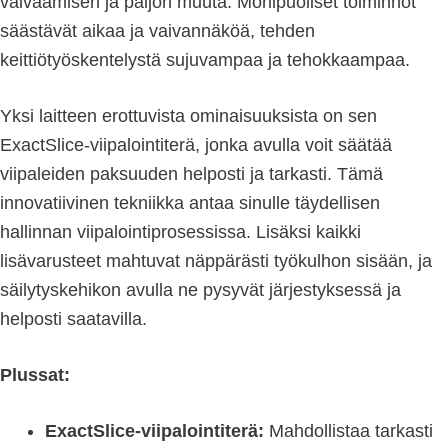
vaivaamisen ja paljon muuta. Monipuoliset toiminnot
säästävät aikaa ja vaivannäköä, tehden
keittiötyöskentelystä sujuvampaa ja tehokkaampaa.
Yksi laitteen erottuvista ominaisuuksista on sen
ExactSlice-viipalointiterä, jonka avulla voit säätää
viipaleiden paksuuden helposti ja tarkasti. Tämä
innovatiivinen tekniikka antaa sinulle täydellisen
hallinnan viipalointiprosessissa. Lisäksi kaikki
lisävarusteet mahtuvat näppärästi työkulhon sisään, ja
säilytyskehikon avulla ne pysyvät järjestyksessä ja
helposti saatavilla.
Plussat:
ExactSlice-viipalointiterä:
Mahdollistaa tarkasti