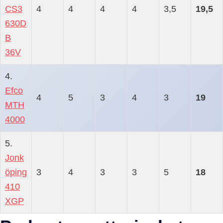
CS3
4
4
4
4
3,5
19,5
630D
B
36V
4.
Efco
4
5
3
4
3
19
MTH
4000
5.
Jonk
öping
3
4
3
3
5
18
410
XGP