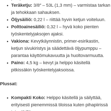
Teräketju:
3/8″ – 53L (1,3 mm) – varmistaa tarkan
ja tehokkaan sahauksen.
Öljysäiliö:
0,22 l – riittää hyvin ketjun voiteluun.
Polttoainesäiliö:
0,32 l – hyvä koko pienten
työskentelyjaksojen ajaksi.
Vakiona:
Kevytkäynnistin, primer-esirikastin,
ketjun sivukiristys ja säädettävä öljypumppu –
parantaa käyttömukavuutta ja huoltovarmuutta.
Paino:
4,5 kg – kevyt ja helppo käsitellä
pitkissäkin työskentelyjaksoissa.
Plussat:
Kompakti Koko:
Helppo käsitellä ja säilyttää,
erityisesti pienemmissä tiloissa kuten pihapiirissä