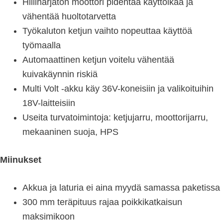
Hiiliharjaton moottori pidentää käyttöikää ja
vähentää huoltotarvetta
Työkaluton ketjun vaihto nopeuttaa käyttöä
työmaalla
Automaattinen ketjun voitelu vähentää
kuivakäynnin riskiä
Multi Volt -akku käy 36V-koneisiin ja valikoituihin
18V-laitteisiin
Useita turvatoimintoja: ketjujarru, moottorijarru,
mekaaninen suoja, HPS
Miinukset
Akkua ja laturia ei aina myydä samassa paketissa
300 mm teräpituus rajaa poikkikatkaisun
maksimikoon