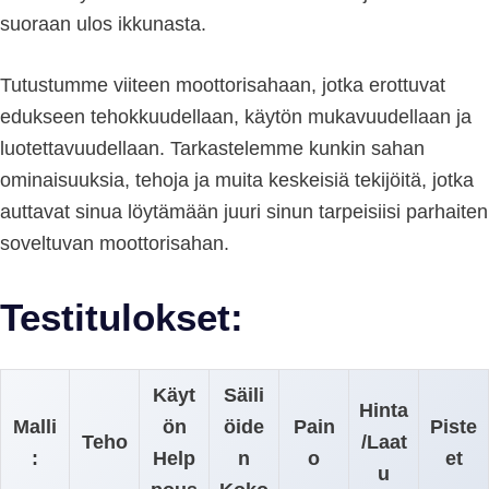
suoraan ulos ikkunasta.
Tutustumme viiteen moottorisahaan, jotka erottuvat
edukseen tehokkuudellaan, käytön mukavuudellaan ja
luotettavuudellaan. Tarkastelemme kunkin sahan
ominaisuuksia, tehoja ja muita keskeisiä tekijöitä, jotka
auttavat sinua löytämään juuri sinun tarpeisiisi parhaiten
soveltuvan moottorisahan.
Testitulokset:
Käyt
Säili
Hinta
Malli
ön
öide
Pain
Piste
Teho
/Laat
:
Help
n
o
et
u