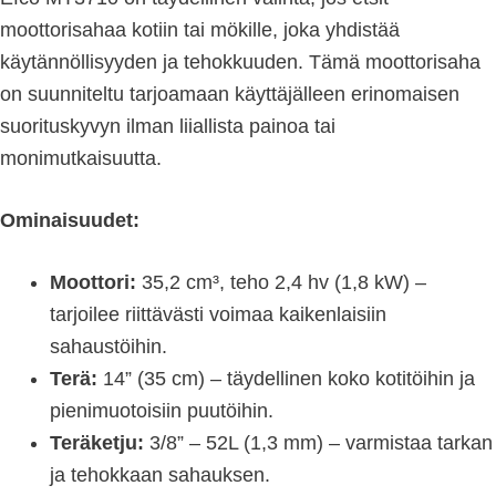
moottorisahaa kotiin tai mökille, joka yhdistää
käytännöllisyyden ja tehokkuuden. Tämä moottorisaha
on suunniteltu tarjoamaan käyttäjälleen erinomaisen
suorituskyvyn ilman liiallista painoa tai
monimutkaisuutta.
Ominaisuudet:
Moottori:
35,2 cm³, teho 2,4 hv (1,8 kW) –
tarjoilee riittävästi voimaa kaikenlaisiin
sahaustöihin.
Terä:
14” (35 cm) – täydellinen koko kotitöihin ja
pienimuotoisiin puutöihin.
Teräketju:
3/8” – 52L (1,3 mm) – varmistaa tarkan
ja tehokkaan sahauksen.