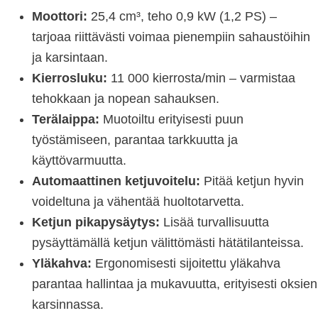
Moottori:
25,4 cm³, teho 0,9 kW (1,2 PS) –
tarjoaa riittävästi voimaa pienempiin sahaustöihin
ja karsintaan.
Kierrosluku:
11 000 kierrosta/min – varmistaa
tehokkaan ja nopean sahauksen.
Terälaippa:
Muotoiltu erityisesti puun
työstämiseen, parantaa tarkkuutta ja
käyttövarmuutta.
Automaattinen ketjuvoitelu:
Pitää ketjun hyvin
voideltuna ja vähentää huoltotarvetta.
Ketjun pikapysäytys:
Lisää turvallisuutta
pysäyttämällä ketjun välittömästi hätätilanteissa.
Yläkahva:
Ergonomisesti sijoitettu yläkahva
parantaa hallintaa ja mukavuutta, erityisesti oksien
karsinnassa.