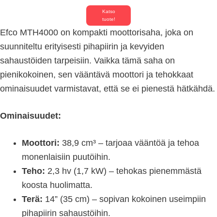
Katso
tuote!
Efco MTH4000 on kompakti moottorisaha, joka on
suunniteltu erityisesti pihapiirin ja kevyiden
sahaustöiden tarpeisiin. Vaikka tämä saha on
pienikokoinen, sen vääntävä moottori ja tehokkaat
ominaisuudet varmistavat, että se ei pienestä hätkähdä.
Ominaisuudet:
Moottori:
38,9 cm³ – tarjoaa vääntöä ja tehoa
monenlaisiin puutöihin.
Teho:
2,3 hv (1,7 kW) – tehokas pienemmästä
koosta huolimatta.
Terä:
14” (35 cm) – sopivan kokoinen useimpiin
pihapiirin sahaustöihin.