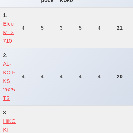
pous
Koko
1.
Efco
4
5
3
5
4
21
MT3
710
2.
AL-
KO B
4
4
4
4
4
20
KS
2625
TS
3.
HiKO
KI