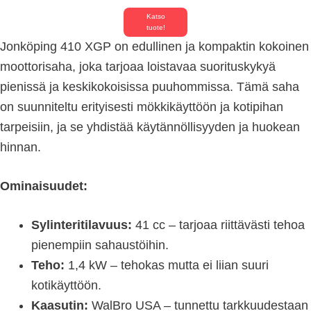
Katso
tuote!
Jonköping 410 XGP on edullinen ja kompaktin kokoinen
moottorisaha, joka tarjoaa loistavaa suorituskykyä
pienissä ja keskikokoisissa puuhommissa. Tämä saha
on suunniteltu erityisesti mökkikäyttöön ja kotipihan
tarpeisiin, ja se yhdistää käytännöllisyyden ja huokean
hinnan.
Ominaisuudet:
Sylinteritilavuus:
41 cc – tarjoaa riittävästi tehoa
pienempiin sahaustöihin.
Teho:
1,4 kW – tehokas mutta ei liian suuri
kotikäyttöön.
Kaasutin:
WalBro USA – tunnettu tarkkuudestaan