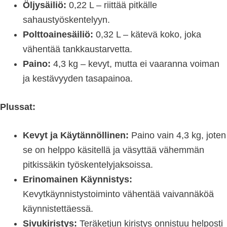
Öljysäiliö:
0,22 L – riittää pitkälle
sahaustyöskentelyyn.
Polttoainesäiliö:
0,32 L – kätevä koko, joka
vähentää tankkaustarvetta.
Paino:
4,3 kg – kevyt, mutta ei vaaranna voiman
ja kestävyyden tasapainoa.
Plussat:
Kevyt ja Käytännöllinen:
Paino vain 4,3 kg, joten
se on helppo käsitellä ja väsyttää vähemmän
pitkissäkin työskentelyjaksoissa.
Erinomainen Käynnistys:
Kevytkäynnistystoiminto vähentää vaivannäköä
käynnistettäessä.
Sivukiristys:
Teräketjun kiristys onnistuu helposti