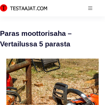
Skip
to
content
Paras moottorisaha –
Vertailussa 5 parasta