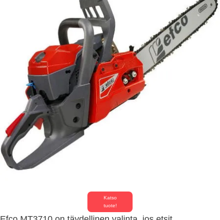
Katso
tuote!
Efco MT3710 on täydellinen valinta, jos etsit