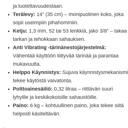
ja luotettavuudestaan.
Terälevy:
14” (35 cm) – monipuolinen koko, joka
sopii useimpiin pihahommiin.
Ketju:
1,3 mm, 52 tai 53 lenkkiä, jako 3/8” – takaa
tarkan ja tehokkaan sahauksen.
Anti Vibrating -tärinänestojärjestelmä:
Vähentää käyttöön liittyvää tärinää ja parantaa
mukavuutta.
Helppo Käynnistys:
Sujuva käynnistysmekanismi
tekee käytöstä vaivatonta.
Polttoainesäiliö:
0,32 litraa – riittävän suuri
lyhyille ja keskikokoisille sahaustöille.
Paino:
6 kg – kohtuullinen paino, joka tekee siitä
helposti käsiteltävän.