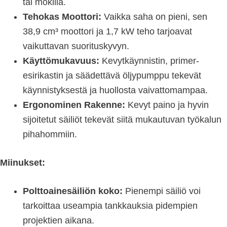
tai mökillä.
Tehokas Moottori:
Vaikka saha on pieni, sen
38,9 cm³ moottori ja 1,7 kW teho tarjoavat
vaikuttavan suorituskyvyn.
Käyttömukavuus:
Kevytkäynnistin, primer-
esirikastin ja säädettävä öljypumppu tekevät
käynnistyksestä ja huollosta vaivattomampaa.
Ergonominen Rakenne:
Kevyt paino ja hyvin
sijoitetut säiliöt tekevät siitä mukautuvan työkalun
pihahommiin.
Miinukset:
Polttoainesäiliön koko:
Pienempi säiliö voi
tarkoittaa useampia tankkauksia pidempien
projektien aikana.