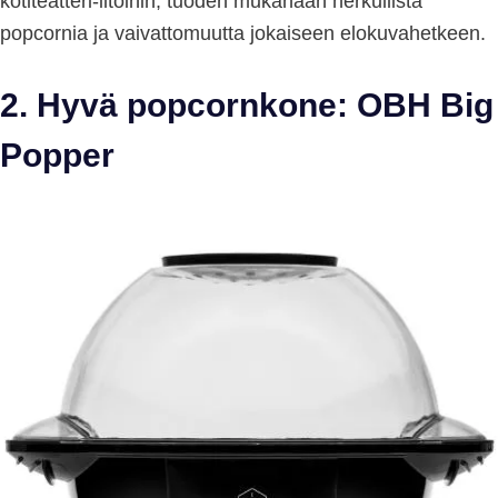
kotiteatteri-iltoihin, tuoden mukanaan herkullista
popcornia ja vaivattomuutta jokaiseen elokuvahetkeen.
2. Hyvä popcornkone: OBH Big
Popper