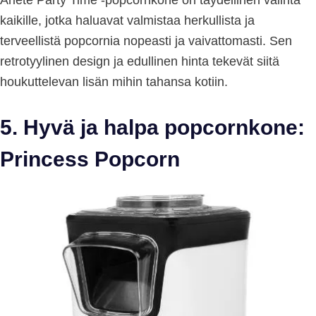
Ariete Party Time -popcornkone on täydellinen valinta
kaikille, jotka haluavat valmistaa herkullista ja
terveellistä popcornia nopeasti ja vaivattomasti. Sen
retrotyylinen design ja edullinen hinta tekevät siitä
houkuttelevan lisän mihin tahansa kotiin.
5. Hyvä ja halpa popcornkone:
Princess Popcorn