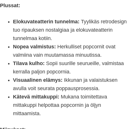
Plussat:
Elokuvateatterin tunnelma:
Tyylikäs retrodesign
tuo ripauksen nostalgiaa ja elokuvateatterin
tunnelmaa kotiin.
Nopea valmistus:
Herkulliset popcornit ovat
valmiina vain muutamassa minuutissa.
Tilava kulho:
Sopii suurille seurueille, valmistaa
kerralla paljon popcornia.
Visuaalinen elämys:
Ikkunan ja valaistuksen
avulla voit seurata poppausprosessia.
Kätevä mittakuppi:
Mukana toimitettava
mittakuppi helpottaa popcornin ja öljyn
mittaamista.