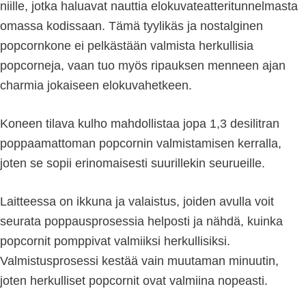
niille, jotka haluavat nauttia elokuvateatteritunnelmasta
omassa kodissaan. Tämä tyylikäs ja nostalginen
popcornkone ei pelkästään valmista herkullisia
popcorneja, vaan tuo myös ripauksen menneen ajan
charmia jokaiseen elokuvahetkeen.
Koneen tilava kulho mahdollistaa jopa 1,3 desilitran
poppaamattoman popcornin valmistamisen kerralla,
joten se sopii erinomaisesti suurillekin seurueille.
Laitteessa on ikkuna ja valaistus, joiden avulla voit
seurata poppausprosessia helposti ja nähdä, kuinka
popcornit pomppivat valmiiksi herkullisiksi.
Valmistusprosessi kestää vain muutaman minuutin,
joten herkulliset popcornit ovat valmiina nopeasti.