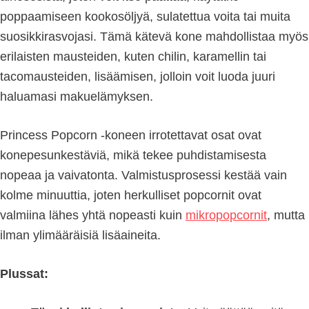
poppaamiseen kookosöljyä, sulatettua voita tai muita
suosikkirasvojasi. Tämä kätevä kone mahdollistaa myös
erilaisten mausteiden, kuten chilin, karamellin tai
tacomausteiden, lisäämisen, jolloin voit luoda juuri
haluamasi makuelämyksen.
Princess Popcorn -koneen irrotettavat osat ovat
konepesunkestäviä, mikä tekee puhdistamisesta
nopeaa ja vaivatonta. Valmistusprosessi kestää vain
kolme minuuttia, joten herkulliset popcornit ovat
valmiina lähes yhtä nopeasti kuin
mikropopcornit
, mutta
ilman ylimääräisiä lisäaineita.
Plussat: