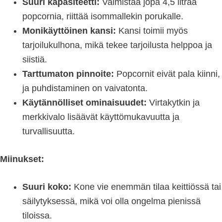
Suuri kapasiteetti:
Valmistaa jopa 4,5 litraa
popcornia, riittää isommallekin porukalle.
Monikäyttöinen kansi:
Kansi toimii myös
tarjoilukulhona, mikä tekee tarjoilusta helppoa ja
siistiä.
Tarttumaton pinnoite:
Popcornit eivät pala kiinni,
ja puhdistaminen on vaivatonta.
Käytännölliset ominaisuudet:
Virtakytkin ja
merkkivalo lisäävät käyttömukavuutta ja
turvallisuutta.
Miinukset:
Suuri koko:
Kone vie enemmän tilaa keittiössä tai
säilytyksessä, mikä voi olla ongelma pienissä
tiloissa.