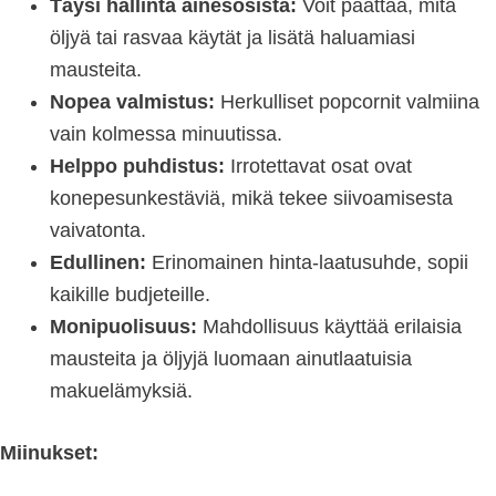
Täysi hallinta ainesosista:
Voit päättää, mitä
öljyä tai rasvaa käytät ja lisätä haluamiasi
mausteita.
Nopea valmistus:
Herkulliset popcornit valmiina
vain kolmessa minuutissa.
Helppo puhdistus:
Irrotettavat osat ovat
konepesunkestäviä, mikä tekee siivoamisesta
vaivatonta.
Edullinen:
Erinomainen hinta-laatusuhde, sopii
kaikille budjeteille.
Monipuolisuus:
Mahdollisuus käyttää erilaisia
mausteita ja öljyjä luomaan ainutlaatuisia
makuelämyksiä.
Miinukset: