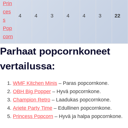
Prin
ces
4
4
3
4
4
3
22
s
Pop
corn
Parhaat popcornkoneet
vertailussa:
WMF Kitchen Minis
– Paras popcornkone.
OBH Big Popper
– Hyvä popcornkone.
Champion Retro
– Laadukas popcornkone.
Ariete Party Time
– Edullinen popcornkone.
Princess Popcorn
– Hyvä ja halpa popcornkone.