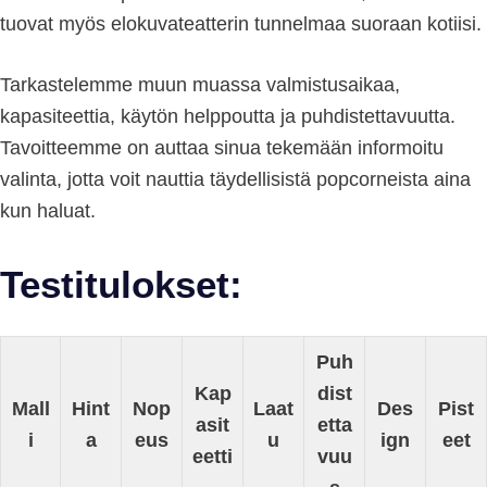
tuovat myös elokuvateatterin tunnelmaa suoraan kotiisi.
Tarkastelemme muun muassa valmistusaikaa,
kapasiteettia, käytön helppoutta ja puhdistettavuutta.
Tavoitteemme on auttaa sinua tekemään informoitu
valinta, jotta voit nauttia täydellisistä popcorneista aina
kun haluat.
Testitulokset:
Puh
Kap
dist
Mall
Hint
Nop
Laat
Des
Pist
asit
etta
i
a
eus
u
ign
eet
eetti
vuu