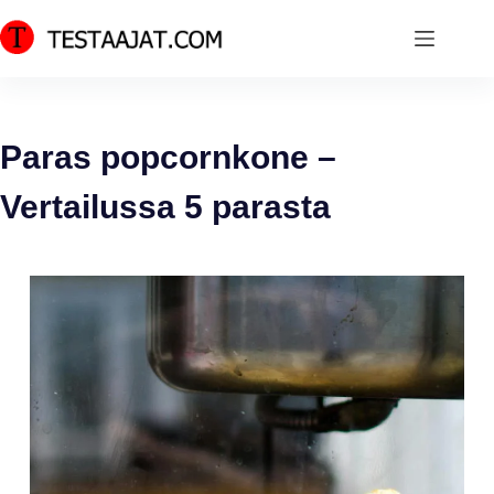
Skip
to
content
Paras popcornkone –
Vertailussa 5 parasta