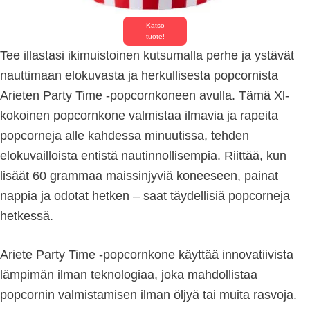
Katso
tuote!
Tee illastasi ikimuistoinen kutsumalla perhe ja ystävät
nauttimaan elokuvasta ja herkullisesta popcornista
Arieten Party Time -popcornkoneen avulla. Tämä Xl-
kokoinen popcornkone valmistaa ilmavia ja rapeita
popcorneja alle kahdessa minuutissa, tehden
elokuvailloista entistä nautinnollisempia. Riittää, kun
lisäät 60 grammaa maissinjyviä koneeseen, painat
nappia ja odotat hetken – saat täydellisiä popcorneja
hetkessä.
Ariete Party Time -popcornkone käyttää innovatiivista
lämpimän ilman teknologiaa, joka mahdollistaa
popcornin valmistamisen ilman öljyä tai muita rasvoja.