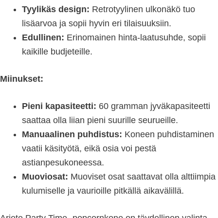
Tyylikäs design:
Retrotyylinen ulkonäkö tuo
lisäarvoa ja sopii hyvin eri tilaisuuksiin.
Edullinen:
Erinomainen hinta-laatusuhde, sopii
kaikille budjeteille.
Miinukset:
Pieni kapasiteetti:
60 gramman jyväkapasiteetti
saattaa olla liian pieni suurille seurueille.
Manuaalinen puhdistus:
Koneen puhdistaminen
vaatii käsityötä, eikä osia voi pestä
astianpesukoneessa.
Muoviosat:
Muoviset osat saattavat olla alttiimpia
kulumiselle ja vaurioille pitkällä aikavälillä.