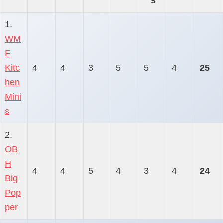
s
1.
WM
F
Kitc
4
4
3
5
5
4
25
hen
Mini
s
2.
OB
H
4
4
5
4
3
4
24
Big
Pop
per