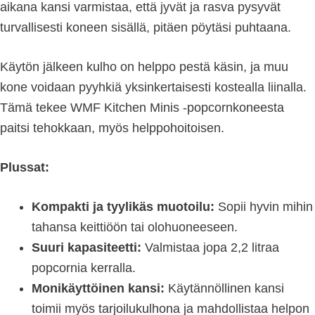
aikana kansi varmistaa, että jyvät ja rasva pysyvät
turvallisesti koneen sisällä, pitäen pöytäsi puhtaana.
Käytön jälkeen kulho on helppo pestä käsin, ja muu
kone voidaan pyyhkiä yksinkertaisesti kostealla liinalla.
Tämä tekee WMF Kitchen Minis -popcornkoneesta
paitsi tehokkaan, myös helppohoitoisen.
Plussat:
Kompakti ja tyylikäs muotoilu:
Sopii hyvin mihin
tahansa keittiöön tai olohuoneeseen.
Suuri kapasiteetti:
Valmistaa jopa 2,2 litraa
popcornia kerralla.
Monikäyttöinen kansi:
Käytännöllinen kansi
toimii myös tarjoilukulhona ja mahdollistaa helpon