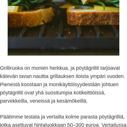
Grilliruoka on monien herkkua, ja pöytägrillit tarjoavat
kätevän tavan nauttia grillauksen iloista ympäri vuoden.
Pienestä koostaan ja monikäyttöisyydestään johtuen
pöytägrillit ovat yhä suositumpia kotikeittiöissä,
parvekkeilla, veneissä ja kesämökeillä.
Päätimme testata ja vertailla kolme parasta pöytägrilliä,
jotka asettuvat hintaluokkaan 50–300 euroa. Vertailussa