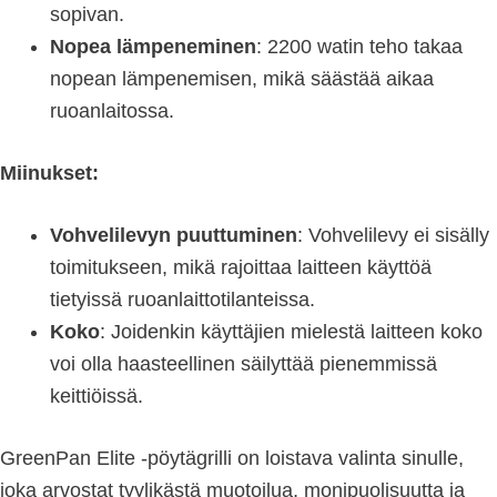
sopivan.
Nopea lämpeneminen
: 2200 watin teho takaa
nopean lämpenemisen, mikä säästää aikaa
ruoanlaitossa.
Miinukset:
Vohvelilevyn puuttuminen
: Vohvelilevy ei sisälly
toimitukseen, mikä rajoittaa laitteen käyttöä
tietyissä ruoanlaittotilanteissa.
Koko
: Joidenkin käyttäjien mielestä laitteen koko
voi olla haasteellinen säilyttää pienemmissä
keittiöissä.
GreenPan Elite -pöytägrilli on loistava valinta sinulle,
joka arvostat tyylikästä muotoilua, monipuolisuutta ja