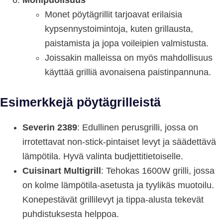
Monipuolisuus
Monet pöytägrillit tarjoavat erilaisia
kypsennystoimintoja, kuten grillausta,
paistamista ja jopa voileipien valmistusta.
Joissakin malleissa on myös mahdollisuus
käyttää grilliä avonaisena paistinpannuna.
Esimerkkejä pöytägrilleistä
Severin 2389
: Edullinen perusgrilli, jossa on
irrotettavat non-stick-pintaiset levyt ja säädettävä
lämpötila. Hyvä valinta budjettitietoiselle.
Cuisinart Multigrill
: Tehokas 1600W grilli, jossa
on kolme lämpötila-asetusta ja tyylikäs muotoilu.
Konepestävät grillilevyt ja tippa-alusta tekevät
puhdistuksesta helppoa.