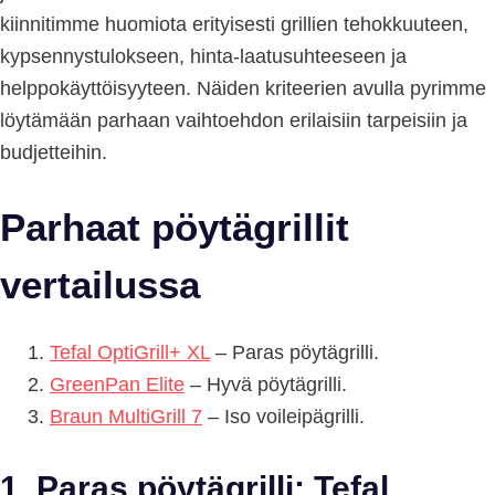
kiinnitimme huomiota erityisesti grillien tehokkuuteen,
kypsennystulokseen, hinta-laatusuhteeseen ja
helppokäyttöisyyteen. Näiden kriteerien avulla pyrimme
löytämään parhaan vaihtoehdon erilaisiin tarpeisiin ja
budjetteihin.
Parhaat pöytägrillit
vertailussa
Tefal OptiGrill+ XL
– Paras pöytägrilli.
GreenPan Elite
– Hyvä pöytägrilli.
Braun MultiGrill 7
– Iso voileipägrilli.
1. Paras pöytägrilli: Tefal