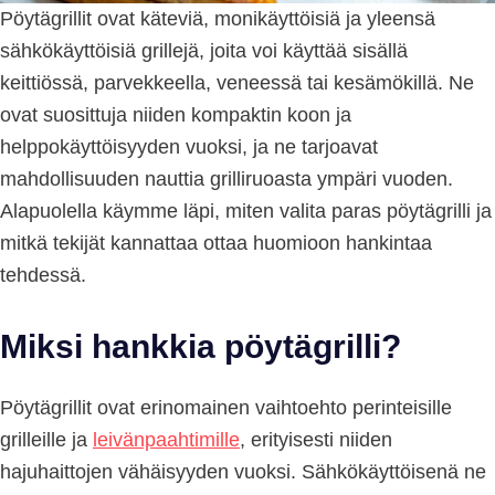
Pöytägrillit ovat käteviä, monikäyttöisiä ja yleensä
sähkökäyttöisiä grillejä, joita voi käyttää sisällä
keittiössä, parvekkeella, veneessä tai kesämökillä. Ne
ovat suosittuja niiden kompaktin koon ja
helppokäyttöisyyden vuoksi, ja ne tarjoavat
mahdollisuuden nauttia grilliruoasta ympäri vuoden.
Alapuolella käymme läpi, miten valita paras pöytägrilli ja
mitkä tekijät kannattaa ottaa huomioon hankintaa
tehdessä.
Miksi hankkia pöytägrilli?
Pöytägrillit ovat erinomainen vaihtoehto perinteisille
grilleille ja
leivänpaahtimille
, erityisesti niiden
hajuhaittojen vähäisyyden vuoksi. Sähkökäyttöisenä ne