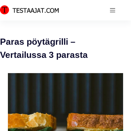
Skip
to
content
Paras pöytägrilli –
Vertailussa 3 parasta