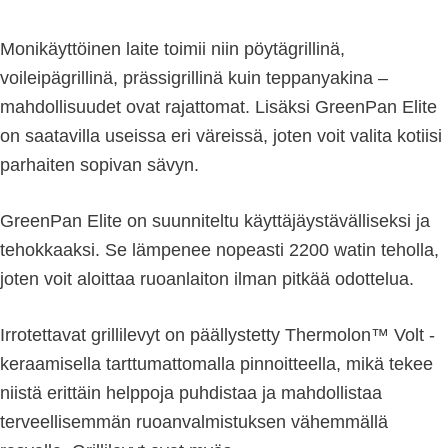
Monikäyttöinen laite toimii niin pöytägrillinä,
voileipägrillinä, prässigrillinä kuin teppanyakina –
mahdollisuudet ovat rajattomat. Lisäksi GreenPan Elite
on saatavilla useissa eri väreissä, joten voit valita kotiisi
parhaiten sopivan sävyn.
GreenPan Elite on suunniteltu käyttäjäystävälliseksi ja
tehokkaaksi. Se lämpenee nopeasti 2200 watin teholla,
joten voit aloittaa ruoanlaiton ilman pitkää odottelua.
Irrotettavat grillilevyt on päällystetty Thermolon™ Volt -
keraamisella tarttumattomalla pinnoitteella, mikä tekee
niistä erittäin helppoja puhdistaa ja mahdollistaa
terveellisemmän ruoanvalmistuksen vähemmällä