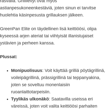
rasvalla. Grillilevyt ovat myös
astianpesukoneenkestäviä, joten sinun ei tarvitse
huolehtia käsinpesusta grillauksen jälkeen.
GreenPan Elite on täydellinen lisä keittiöösi, olipa
kyseessä arjen ateriat tai viihtyisät illanistujaiset
ystävien ja perheen kanssa.
Plussat:
Monipuolisuus
: Voit käyttää grilliä pöytägrillinä,
voileipägrillinä, prässigrillinä tai teppanyakina,
joten se soveltuu monenlaisiin
ruoanlaittotarpeisiin.
Tyylikäs ulkonäkö
: Saatavilla useissa eri
väreissä, joten voit valita keittiöösi parhaiten