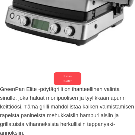
Katso
tuote!
GreenPan Elite -pöytägrilli on ihanteellinen valinta
sinulle, joka haluat monipuolisen ja tyylikkään apurin
keittiöösi. Tämä grilli mahdollistaa kaiken valmistamisen
rapeista panineista mehukkaisiin hampurilaisiin ja
grillatuista vihanneksista herkullisiin teppanyaki-
annoksiin.