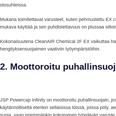
olosuhteissa.
Mukana toimitettavat varusteet, kuten pehmustettu EX com
mukava käyttää ja sen puhdistettavuus on plussaa silloin,
Kokonaisuutena CleanAIR Chemical 2F EX vaikuttaa harkit
hengityksensuojaimen vaativiin työympäristöihin.
2. Moottoroitu puhallinsuo
JSP Powercap Infinity on moottoroitu puhallinsuojain, j
käytännölliseltä etenkin sellaisissa töissä, joissa pöly, 
suoja, vaan enemmänkin kokonainen työpäivän varuste.