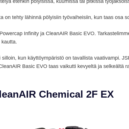
telyä etenkin pölyisissä, kuumissa tai pitkissä työjaksois
eista on tehty lähinnä pölyisiin työvaiheisiin, kun taas osa
owercap Infinity ja CleanAIR Basic EVO. Tarkastelimme 
 kautta.
lloin, kun käyttöympäristö on tavallista vaativampi. JSP
CleanAIR Basic EVO taas vaikutti kevyeltä ja selkeältä rat
CleanAIR Chemical 2F EX