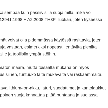
aisempaa kuin passiivisilla suojaimilla, mikä voi
EN12941:1998 + A2:2008 TH3P -luokan, joten kyseessä
ymät voivat olla pidemmässä käytössä rasittavia, joten
ja vastaan, esimerkiksi nopeasti lentäviltä pieniltä
e ja teollisiin ympäristöihin.
aamaton määrä, mutta toisaalta mukana on myös
tus siihen, tuntuuko laite mukavalta vai raskaammalta.
va lithium-ion-akku, laturi, suodattimet ja kantolaukku,
yyppinen suoja kannattaa pitää puhtaana ja suojassa