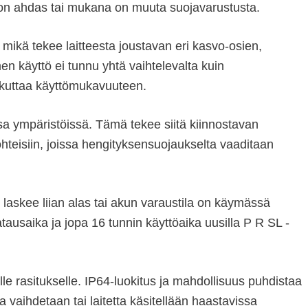
ila on ahdas tai mukana on muuta suojavarustusta.
, mikä tekee laitteesta joustavan eri kasvo-osien,
n käyttö ei tunnu yhtä vaihtelevalta kuin
ikuttaa käyttömukavuuteen.
sa ympäristöissä. Tämä tekee siitä kiinnostavan
ohteisiin, joissa hengityksensuojaukselta vaaditaan
 laskee liian alas tai akun varaustila on käymässä
tausaika ja jopa 16 tunnin käyttöaika uusilla P R SL -
le rasitukselle. IP64-luokitus ja mahdollisuus puhdistaa
 vaihdetaan tai laitetta käsitellään haastavissa