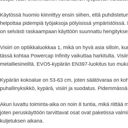
Käytössä huomio kiinnittyy ensin siihen, että puhdistetun
helpottaa pidempiä työjaksoja pölyisissä ympäristöiss
on selvästi raskaampaan käyttöön suunnattu hengitykse
Visiiri on optiikkaluokkaa 1, mikä on hyvä asia silloin,
tässä kohtaa Powercap Infinity vaikuttaa harkitulta. Visi
metalliesineiltä. EVO5-kypärän EN397-luokitus tuo mukaa
Kypärän kokoalue on 53-63 cm, joten säätövaraa on koh
puhallinyksikkö, kypärä, visiiri ja suodatus. Pidemmässä
Akun luvattu toiminta-aika on noin 8 tuntia, mikä riittää
joten peruskäyttöön tarvittavat osat ovat paketissa val
kuljetuksen aikana.