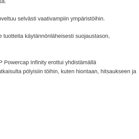
sa.
 soveltuu selvästi vaativampiin ympäristöihin.
tuotteita käytännönläheisesti suojaustason,
 Powercap Infinity erottui yhdistämällä
kaisulta pölyisiin töihin, kuten hiontaan, hitsaukseen ja