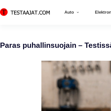
Skip
to
Auto
Elektron
content
Paras puhallinsuojain – Testiss