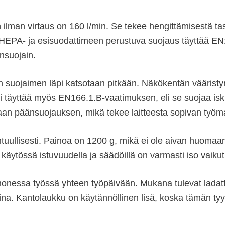
 ilman virtaus on 160 l/min. Se tekee hengittämisestä tas
ä. HEPA- ja esisuodattimeen perustuva suojaus täyttää 
nsuojain.
 kun suojaimen läpi katsotaan pitkään. Näkökentän väärist
iri täyttää myös EN166.1.B-vaatimuksen, eli se suojaa isku
n päänsuojauksen, mikä tekee laitteesta sopivan työmaill
tuullisesti. Painoa on 1200 g, mikä ei ole aivan huom
 käytössä istuvuudella ja säädöillä on varmasti iso vaiku
 monessa työssä yhteen työpäivään. Mukana tulevat ladatta
miina. Kantolaukku on käytännöllinen lisä, koska tämän t