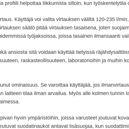
 profiili helpottaa liikkumista silloin, kun työskentelyt
taus. Käyttäjä voi valita virtauksen väliltä 120-235 l/min
auksen säätö pitää virtauksen tasaisena, joten suojaime
idemmissä työjaksoissa, joissa tasainen ilmansaanti va
 ansiosta sitä voidaan käyttää tietyissä räjähdysalttiis
suuteen, raskasteollisuuteen, laboratorioihin ja muihin k
unut ominaisuus. Se varoittaa käyttäjää, jos ilmanvirtaus
laitteen tilaa ilman arvailua. Myös alle kolmen tunnin la
jaimessa.
van hyvin ympäristöihin, joissa varusteet joutuvat koval
eutuvat suodatinaukot antavat lisäsuojaa, kun suodattimia