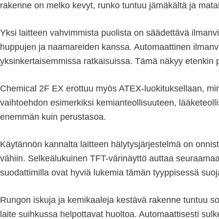
rakenne on melko kevyt, runko tuntuu jämäkältä ja matala
Yksi laitteen vahvimmista puolista on säädettävä ilmanvir
huppujen ja naamareiden kanssa. Automaattinen ilmanvirt
yksinkertaisemmissa ratkaisuissa. Tämä näkyy etenkin p
Chemical 2F EX erottuu myös ATEX-luokituksellaan, minkä
vaihtoehdon esimerkiksi kemianteollisuuteen, lääketeolli
enemmän kuin perustasoa.
Käytännön kannalta laitteen hälytysjärjestelmä on onnist
vähiin. Selkeälukuinen TFT-värinäyttö auttaa seuraamaan 
suodattimilla ovat hyviä lukemia tämän tyyppisessä suo
Rungon iskuja ja kemikaaleja kestävä rakenne tuntuu sopi
laite suihkussa helpottavat huoltoa. Automaattisesti sulk