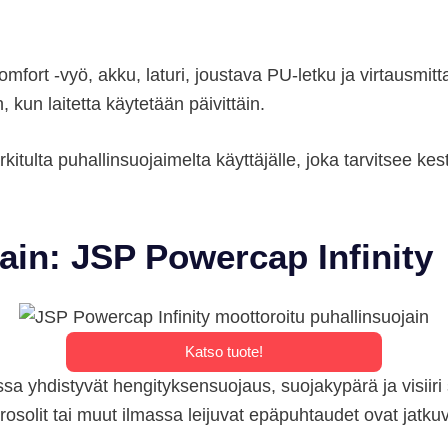
fort -vyö, akku, laturi, joustava PU-letku ja virtausmitt
 kun laitetta käytetään päivittäin.
ulta puhallinsuojaimelta käyttäjälle, joka tarvitsee ke
jain: JSP Powercap Infinity
Katso tuote!
ossa yhdistyvät hengityksensuojaus, suojakypärä ja visii
aerosolit tai muut ilmassa leijuvat epäpuhtaudet ovat jatku