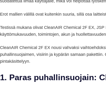
suodatettua ilmaa käyttäjälle, mikä voi helpottaa työsken
Erot mallien välillä ovat kuitenkin suuria, sillä osa laitt
Testissä mukana olivat CleanAIR Chemical 2F EX, JSP P
käyttömukavuuden, toimintojen, akun ja huollettavuuden
CleanAIR Chemical 2F EX nousi vahvaksi vaihtoehdoksi si
puhallinsuojaimen, visiirin ja kypärän samaan pakettiin. 
pintakäsittelyyn.
1. Paras puhallinsuojain: 