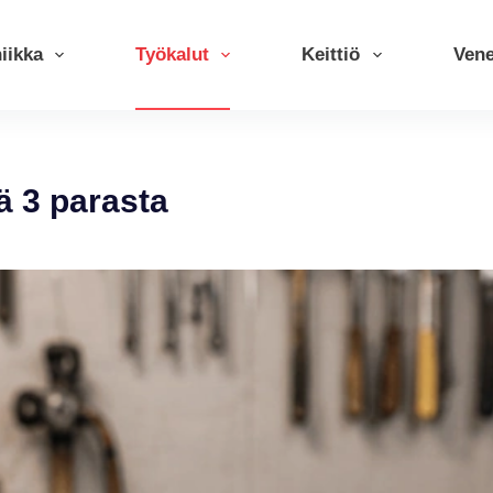
iikka
Työkalut
Keittiö
Ven
ä 3 parasta