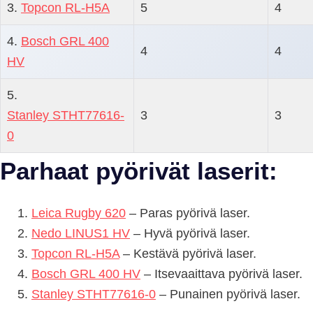
3.
Topcon RL-H5A
5
4
4.
Bosch GRL 400
4
4
HV
5.
Stanley STHT77616-
3
3
0
Parhaat pyörivät laserit:
Leica Rugby 620
– Paras pyörivä laser.
Nedo LINUS1 HV
– Hyvä pyörivä laser.
Topcon RL-H5A
– Kestävä pyörivä laser.
Bosch GRL 400 HV
– Itsevaaittava pyörivä laser.
Stanley STHT77616-0
– Punainen pyörivä laser.