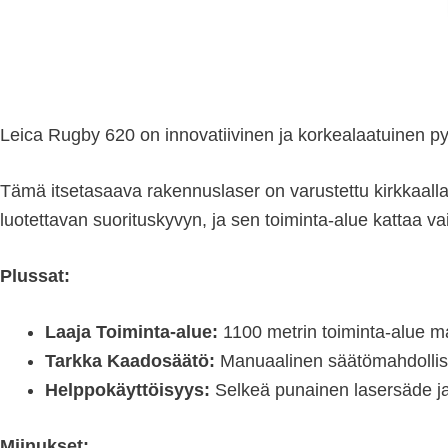
Leica Rugby 620 on innovatiivinen ja korkealaatuinen pyö
Tämä itsetasaava rakennuslaser on varustettu kirkkaalla 
luotettavan suorituskyvyn, ja sen toiminta-alue kattaa va
Plussat:
Laaja Toiminta-alue:
1100 metrin toiminta-alue ma
Tarkka Kaadosäätö:
Manuaalinen säätömahdollisuu
Helppokäyttöisyys:
Selkeä punainen lasersäde ja 
Miinukset: