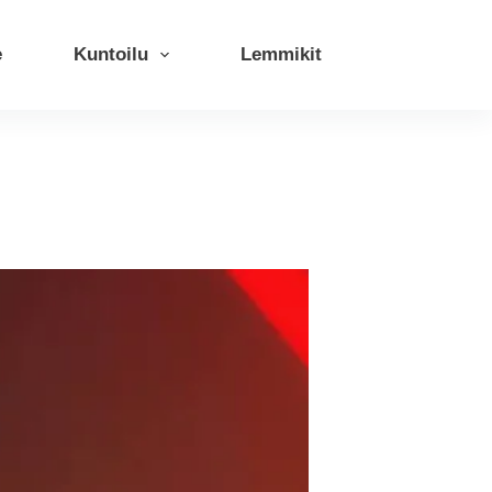
e
Kuntoilu
Lemmikit