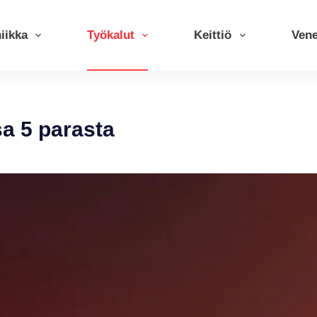
iikka
Työkalut
Keittiö
Ven
sa 5 parasta