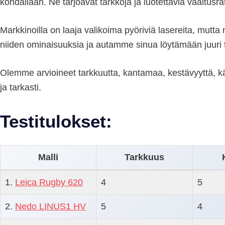
kohdallaan. Ne tarjoavat tarkkoja ja luotettavia vaaitusrat
Markkinoilla on laaja valikoima pyöriviä lasereita, mutta
niiden ominaisuuksia ja autamme sinua löytämään juuri t
Olemme arvioineet tarkkuutta, kantamaa, kestävyyttä, k
ja tarkasti.
Testitulokset:
Malli
Tarkkuus
1.
Leica Rugby 620
4
5
2.
Nedo LINUS1 HV
5
4