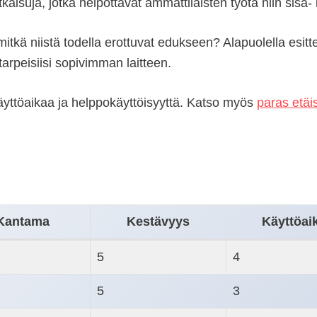
kaisuja, jotka helpottavat ammattilaisten työtä niin sisä- 
 mitkä niistä todella erottuvat edukseen? Alapuolella esit
arpeisiisi sopivimman laitteen.
äyttöaikaa ja helppokäyttöisyyttä. Katso myös
paras etäi
Kantama
Kestävyys
Käyttöai
5
4
5
3