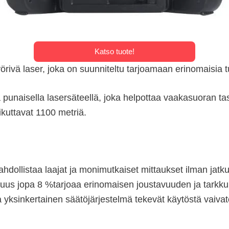
Katso tuote!
rivä laser, joka on suunniteltu tarjoamaan erinomaisia t
punaisella lasersäteellä, joka helpottaa vaakasuoran tas
ikuttavat 1100 metriä.
hdollistaa laajat ja monimutkaiset mittaukset ilman jatk
s jopa 8 %tarjoaa erinomaisen joustavuuden ja tarkkuud
yksinkertainen säätöjärjestelmä tekevät käytöstä vaivaton