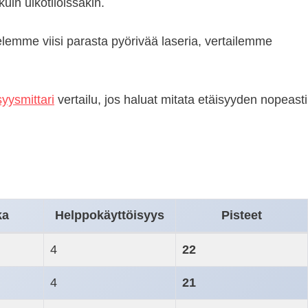
kuin ulkotiloissakin.
telemme viisi parasta pyörivää laseria, vertailemme
syysmittari
vertailu, jos haluat mitata etäisyyden nopeasti
ka
Helppokäyttöisyys
Pisteet
4
22
4
21