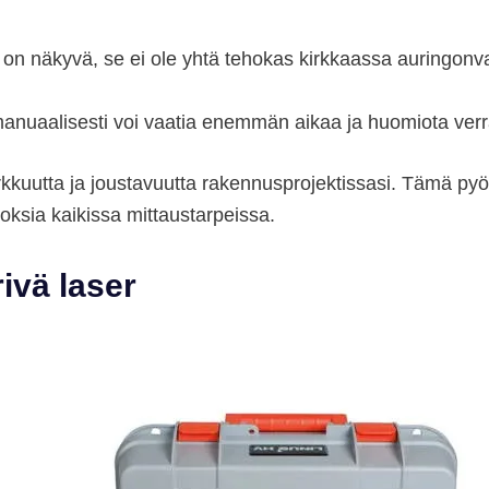
on näkyvä, se ei ole yhtä tehokas kirkkaassa auringonva
uaalisesti voi vaatia enemmän aikaa ja huomiota verratt
kkuutta ja joustavuutta rakennusprojektissasi. Tämä pyör
loksia kaikissa mittaustarpeissa.
ivä laser