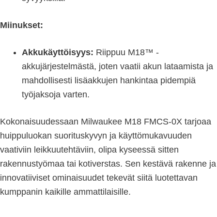
Miinukset:
Akkukäyttöisyys:
Riippuu M18™ -
akkujärjestelmästä, joten vaatii akun lataamista ja
mahdollisesti lisäakkujen hankintaa pidempiä
työjaksoja varten.
Kokonaisuudessaan Milwaukee M18 FMCS-0X tarjoaa
huippuluokan suorituskyvyn ja käyttömukavuuden
vaativiin leikkuutehtäviin, olipa kyseessä sitten
rakennustyömaa tai kotiverstas. Sen kestävä rakenne ja
innovatiiviset ominaisuudet tekevät siitä luotettavan
kumppanin kaikille ammattilaisille.