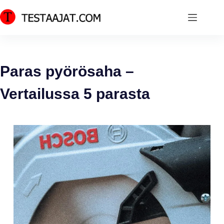
Skip
to
content
Paras pyörösaha –
Vertailussa 5 parasta