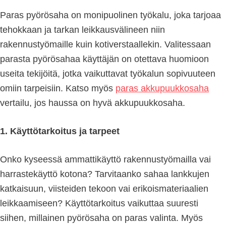
Paras pyörösaha on monipuolinen työkalu, joka tarjoaa
tehokkaan ja tarkan leikkausvälineen niin
rakennustyömaille kuin kotiverstaallekin. Valitessaan
parasta pyörösahaa käyttäjän on otettava huomioon
useita tekijöitä, jotka vaikuttavat työkalun sopivuuteen
omiin tarpeisiin. Katso myös
paras akkupuukkosaha
vertailu, jos haussa on hyvä akkupuukkosaha.
1. Käyttötarkoitus ja tarpeet
Onko kyseessä ammattikäyttö rakennustyömailla vai
harrastekäyttö kotona? Tarvitaanko sahaa lankkujen
katkaisuun, viisteiden tekoon vai erikoismateriaalien
leikkaamiseen? Käyttötarkoitus vaikuttaa suuresti
siihen, millainen pyörösaha on paras valinta. Myös