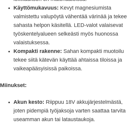
Käyttömukavuus:
Kevyt magnesiumista
valmistettu valupöytä vähentää värinää ja tekee
sahasta helpon käsitellä. LED-valot valaisevat
työskentelyalueen selkeästi myös huonossa
valaistuksessa.
Kompakti rakenne:
Sahan kompakti muotoilu
tekee siitä kätevän käyttää ahtaissa tiloissa ja
vaikeapääsyisissä paikoissa.
Miinukset:
Akun kesto:
Riippuu 18V akkujärjestelmästä,
joten pidempiä työjaksoja varten saattaa tarvita
useamman akun tai lataustaukoja.