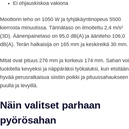
Ei ohjauskiskoa vakiona
Moottorin teho on 1050 W ja tyhjäkäyntinopeus 5500
kierrosta minuutissa. Tärinätaso on ilmoitettu 2,4 m/s²
(3D). Äänenpainetaso on 95,0 dB(A) ja ääniteho 106,0
dB(A). Terän halkaisija on 165 mm ja keskireikä 30 mm.
Mitat ovat pituus 276 mm ja korkeus 174 mm. Sahan voi
luokitella kevyeksi ja näppäräksi työkaluksi, kun etsitään
hyvää perusratkaisua siistiin poikki ja pituussahaukseen
puulla ja levyillä.
Näin valitset parhaan
pyörösahan