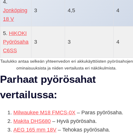
4.
Jonköping
3
4,5
4
18 V
5.
HiKOKI
Pyörösaha
3
3
4
C6SS
Taulukko antaa selkeän yhteenvedon eri akkukäyttöisten pyörösahojen
ominaisuuksista ja niiden vertailusta eri näkökulmista.
Parhaat pyörösahat
vertailussa:
Milwaukee M18 FMCS-0X
– Paras pyörösaha.
Makita DHS680
– Hyvä pyörösaha.
AEG 165 mm 18V
– Tehokas pyörösaha.