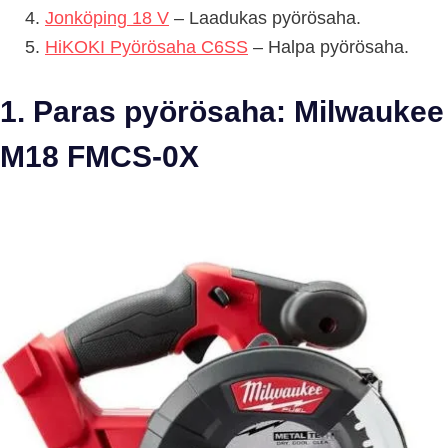
Jonköping 18 V
– Laadukas pyörösaha.
HiKOKI Pyörösaha C6SS
– Halpa pyörösaha.
1. Paras pyörösaha: Milwaukee
M18 FMCS-0X