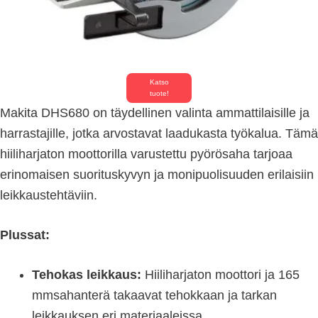
Katso
tuote!
Makita DHS680 on täydellinen valinta ammattilaisille ja
harrastajille, jotka arvostavat laadukasta työkalua. Tämä
hiiliharjaton moottorilla varustettu pyörösaha tarjoaa
erinomaisen suorituskyvyn ja monipuolisuuden erilaisiin
leikkaustehtäviin.
Plussat:
Tehokas leikkaus:
Hiiliharjaton moottori ja 165
mmsahanterä takaavat tehokkaan ja tarkan
leikkauksen eri materiaaleissa.