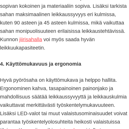
sopivan kokoinen ja materiaaliin sopiva. Lisäksi tarkista
sahan maksimaalinen leikkaussyvyys eri kulmissa,
kuten 90 asteen ja 45 asteen kulmissa, mikä vaikuttaa
sahan monipuolisuuteen erilaisissa leikkaustehtävissä.
Kunnon
jiirisahalla
voi myös saada hyvän
leikkuukapasiteetin.
4. Käyttömukavuus ja ergonomia
Hyvä pyörösaha on käyttömukava ja helppo hallita.
Ergonominen kahva, tasapainoinen painonjako ja
mahdollisuus säätää leikkaussyvyyttä ja leikkauskulmia
vaikuttavat merkittävästi työskentelymukavuuteen.
Lisäksi LED-valot tai muut valaistusominaisuudet voivat
parantaa työskentelyolosuhteita heikosti valaistuissa