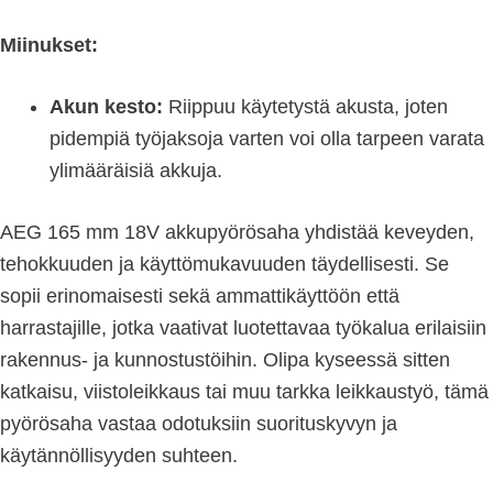
Miinukset:
Akun kesto:
Riippuu käytetystä akusta, joten
pidempiä työjaksoja varten voi olla tarpeen varata
ylimääräisiä akkuja.
AEG 165 mm 18V akkupyörösaha yhdistää keveyden,
tehokkuuden ja käyttömukavuuden täydellisesti. Se
sopii erinomaisesti sekä ammattikäyttöön että
harrastajille, jotka vaativat luotettavaa työkalua erilaisiin
rakennus- ja kunnostustöihin. Olipa kyseessä sitten
katkaisu, viistoleikkaus tai muu tarkka leikkaustyö, tämä
pyörösaha vastaa odotuksiin suorituskyvyn ja
käytännöllisyyden suhteen.