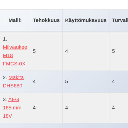
Malli:
Tehokkuus
Käyttömukavuus
Turval
1.
Milwaukee
5
4
5
M18
FMCS-0X
2.
Makita
4
5
4
DHS680
3.
AEG
165 mm
4
4
4
18V