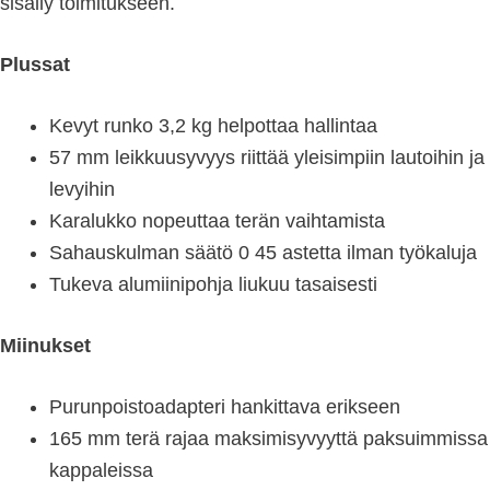
sisälly toimitukseen.
Plussat
Kevyt runko 3,2 kg helpottaa hallintaa
57 mm leikkuusyvyys riittää yleisimpiin lautoihin ja
levyihin
Karalukko nopeuttaa terän vaihtamista
Sahauskulman säätö 0 45 astetta ilman työkaluja
Tukeva alumiinipohja liukuu tasaisesti
Miinukset
Purunpoistoadapteri hankittava erikseen
165 mm terä rajaa maksimisyvyyttä paksuimmissa
kappaleissa