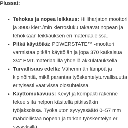
Plussat:
Tehokas ja nopea leikkaus:
Hiiliharjaton moottori
ja 3900 kierr./min kierrosluku takaavat nopean ja
tehokkaan leikkauksen eri materiaaleissa.
Pitkä käyttöikä:
POWERSTATE™ -moottori
varmistaa pitkän käyttöiän ja jopa 370 katkaisua
3/4″ EMT-materiaalilla yhdellä akkulatauksella.
Turvallisuus edellä:
Vähemmän lämpöä ja
kipinöintiä, mikä parantaa työskentelyturvallisuutta
erityisesti vaativissa olosuhteissa.
Käyttömukavuus:
Kevyt ja kompakti rakenne
tekee siitä helpon käsitellä pitkissäkin
työjaksoissa. Työkaluton syvyyssäätö 0–57 mm
mahdollistaa nopean ja tarkan työskentelyn eri
syvyyksillä.