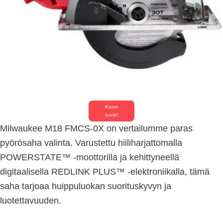
Katso
tuote!
Milwaukee M18 FMCS-0X on vertailumme paras
pyörösaha valinta. Varustettu hiiliharjattomalla
POWERSTATE™ -moottorilla ja kehittyneellä
digitaalisella REDLINK PLUS™ -elektroniikalla, tämä
saha tarjoaa huippuluokan suorituskyvyn ja
luotettavuuden.