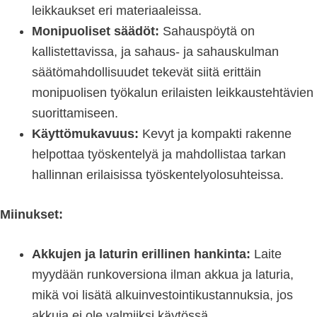
leikkaukset eri materiaaleissa.
Monipuoliset säädöt:
Sahauspöytä on
kallistettavissa, ja sahaus- ja sahauskulman
säätömahdollisuudet tekevät siitä erittäin
monipuolisen työkalun erilaisten leikkaustehtävien
suorittamiseen.
Käyttömukavuus:
Kevyt ja kompakti rakenne
helpottaa työskentelyä ja mahdollistaa tarkan
hallinnan erilaisissa työskentelyolosuhteissa.
Miinukset:
Akkujen ja laturin erillinen hankinta:
Laite
myydään runkoversiona ilman akkua ja laturia,
mikä voi lisätä alkuinvestointikustannuksia, jos
akkuja ei ole valmiiksi käytössä.