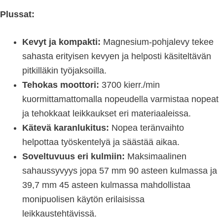
Plussat:
Kevyt ja kompakti:
Magnesium-pohjalevy tekee
sahasta erityisen kevyen ja helposti käsiteltävän
pitkilläkin työjaksoilla.
Tehokas moottori:
3700 kierr./min
kuormittamattomalla nopeudella varmistaa nopeat
ja tehokkaat leikkaukset eri materiaaleissa.
Kätevä karanlukitus:
Nopea teränvaihto
helpottaa työskentelyä ja säästää aikaa.
Soveltuvuus eri kulmiin:
Maksimaalinen
sahaussyvyys jopa 57 mm 90 asteen kulmassa ja
39,7 mm 45 asteen kulmassa mahdollistaa
monipuolisen käytön erilaisissa
leikkaustehtävissä.