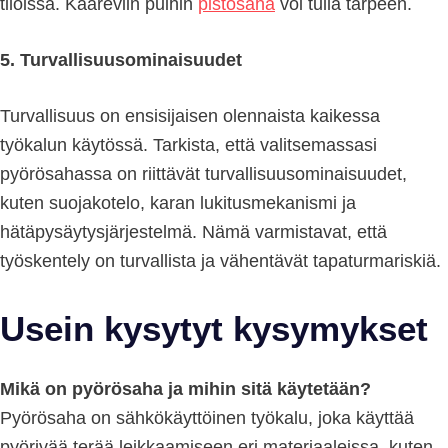
tiloissa. Kaareviin puihin
pistosaha
voi tulla tarpeen.
5. Turvallisuusominaisuudet
Turvallisuus on ensisijaisen olennaista kaikessa
työkalun käytössä. Tarkista, että valitsemassasi
pyörösahassa on riittävät turvallisuusominaisuudet,
kuten suojakotelo, karan lukitusmekanismi ja
hätäpysäytysjärjestelmä. Nämä varmistavat, että
työskentely on turvallista ja vähentävät tapaturmariskiä.
Usein kysytyt kysymykset
Mikä on pyörösaha ja mihin sitä käytetään?
Pyörösaha on sähkökäyttöinen työkalu, joka käyttää
pyörivää terää leikkaamiseen eri materiaaleissa, kuten