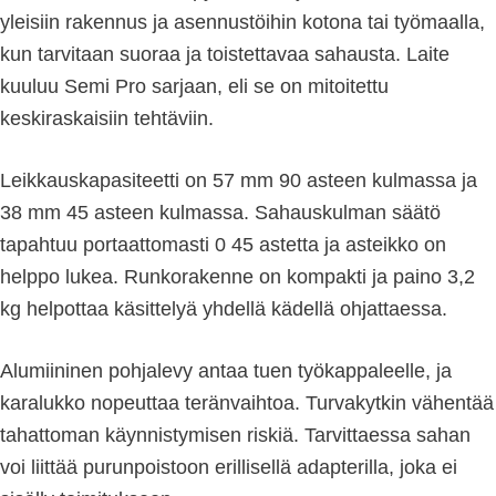
yleisiin rakennus ja asennustöihin kotona tai työmaalla,
kun tarvitaan suoraa ja toistettavaa sahausta. Laite
kuuluu Semi Pro sarjaan, eli se on mitoitettu
keskiraskaisiin tehtäviin.
Leikkauskapasiteetti on 57 mm 90 asteen kulmassa ja
38 mm 45 asteen kulmassa. Sahauskulman säätö
tapahtuu portaattomasti 0 45 astetta ja asteikko on
helppo lukea. Runkorakenne on kompakti ja paino 3,2
kg helpottaa käsittelyä yhdellä kädellä ohjattaessa.
Alumiininen pohjalevy antaa tuen työkappaleelle, ja
karalukko nopeuttaa teränvaihtoa. Turvakytkin vähentää
tahattoman käynnistymisen riskiä. Tarvittaessa sahan
voi liittää purunpoistoon erillisellä adapterilla, joka ei