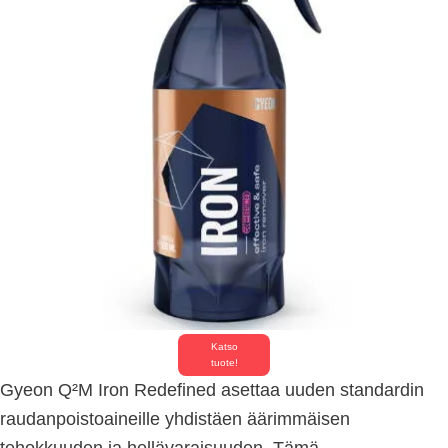
Katso
tuote!
Gyeon Q²M Iron Redefined asettaa uuden standardin
raudanpoistoaineille yhdistäen äärimmäisen
tehokkuuden ja hellävaraisuuden. Tämä