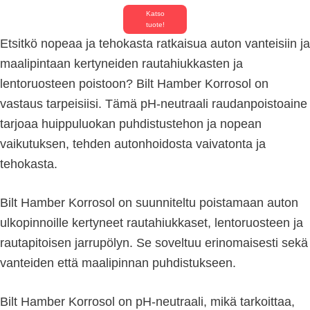
Katso
tuote!
Etsitkö nopeaa ja tehokasta ratkaisua auton vanteisiin ja
maalipintaan kertyneiden rautahiukkasten ja
lentoruosteen poistoon? Bilt Hamber Korrosol on
vastaus tarpeisiisi. Tämä pH-neutraali raudanpoistoaine
tarjoaa huippuluokan puhdistustehon ja nopean
vaikutuksen, tehden autonhoidosta vaivatonta ja
tehokasta.
Bilt Hamber Korrosol on suunniteltu poistamaan auton
ulkopinnoille kertyneet rautahiukkaset, lentoruosteen ja
rautapitoisen jarrupölyn. Se soveltuu erinomaisesti sekä
vanteiden että maalipinnan puhdistukseen.
Bilt Hamber Korrosol on pH-neutraali, mikä tarkoittaa,