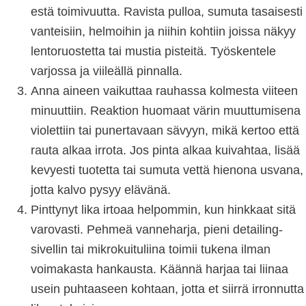
estä toimivuutta. Ravista pulloa, sumuta tasaisesti
vanteisiin, helmoihin ja niihin kohtiin joissa näkyy
lentoruostetta tai mustia pisteitä. Työskentele
varjossa ja viileällä pinnalla.
Anna aineen vaikuttaa rauhassa kolmesta viiteen
minuuttiin. Reaktion huomaat värin muuttumisena
violettiin tai punertavaan sävyyn, mikä kertoo että
rauta alkaa irrota. Jos pinta alkaa kuivahtaa, lisää
kevyesti tuotetta tai sumuta vettä hienona usvana,
jotta kalvo pysyy elävänä.
Pinttynyt lika irtoaa helpommin, kun hinkkaat sitä
varovasti. Pehmeä vanneharja, pieni detailing-
sivellin tai mikrokuituliina toimii tukena ilman
voimakasta hankausta. Käännä harjaa tai liinaa
usein puhtaaseen kohtaan, jotta et siirrä irronnutta