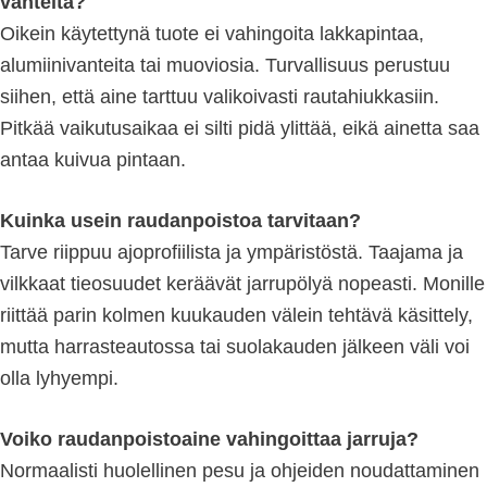
vanteita?
Oikein käytettynä tuote ei vahingoita lakkapintaa,
alumiinivanteita tai muoviosia. Turvallisuus perustuu
siihen, että aine tarttuu valikoivasti rautahiukkasiin.
Pitkää vaikutusaikaa ei silti pidä ylittää, eikä ainetta saa
antaa kuivua pintaan.
Kuinka usein raudanpoistoa tarvitaan?
Tarve riippuu ajoprofiilista ja ympäristöstä. Taajama ja
vilkkaat tieosuudet keräävät jarrupölyä nopeasti. Monille
riittää parin kolmen kuukauden välein tehtävä käsittely,
mutta harrasteautossa tai suolakauden jälkeen väli voi
olla lyhyempi.
Voiko raudanpoistoaine vahingoittaa jarruja?
Normaalisti huolellinen pesu ja ohjeiden noudattaminen