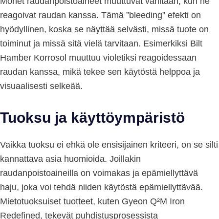
Monet raudanpoistoaineet muuttuvat väriltään, kun ne
reagoivat raudan kanssa. Tämä ”bleeding” efekti on
hyödyllinen, koska se näyttää selvästi, missä tuote on
toiminut ja missä sitä vielä tarvitaan. Esimerkiksi Bilt
Hamber Korrosol muuttuu violetiksi reagoidessaan
raudan kanssa, mikä tekee sen käytöstä helppoa ja
visuaalisesti selkeää.
Tuoksu ja käyttöympäristö
Vaikka tuoksu ei ehkä ole ensisijainen kriteeri, on se silti
kannattava asia huomioida. Joillakin
raudanpoistoaineilla on voimakas ja epämiellyttävä
haju, joka voi tehdä niiden käytöstä epämiellyttävää.
Mietotuoksuiset tuotteet, kuten Gyeon Q²M Iron
Redefined, tekevät puhdistusprosessista