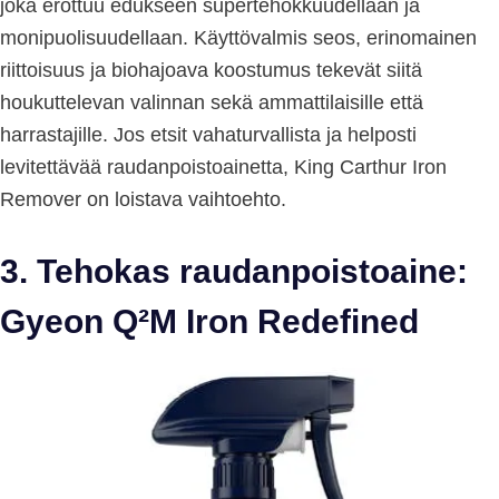
joka erottuu edukseen supertehokkuudellaan ja
monipuolisuudellaan. Käyttövalmis seos, erinomainen
riittoisuus ja biohajoava koostumus tekevät siitä
houkuttelevan valinnan sekä ammattilaisille että
harrastajille. Jos etsit vahaturvallista ja helposti
levitettävää raudanpoistoainetta, King Carthur Iron
Remover on loistava vaihtoehto.
3. Tehokas raudanpoistoaine:
Gyeon Q²M Iron Redefined