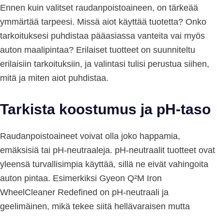
Ennen kuin valitset raudanpoistoaineen, on tärkeää
ymmärtää tarpeesi. Missä aiot käyttää tuotetta? Onko
tarkoituksesi puhdistaa pääasiassa vanteita vai myös
auton maalipintaa? Erilaiset tuotteet on suunniteltu
erilaisiin tarkoituksiin, ja valintasi tulisi perustua siihen,
mitä ja miten aiot puhdistaa.
Tarkista koostumus ja pH-taso
Raudanpoistoaineet voivat olla joko happamia,
emäksisiä tai pH-neutraaleja. pH-neutraalit tuotteet ovat
yleensä turvallisimpia käyttää, sillä ne eivät vahingoita
auton pintaa. Esimerkiksi Gyeon Q²M Iron
WheelCleaner Redefined on pH-neutraali ja
geelimäinen, mikä tekee siitä hellävaraisen mutta