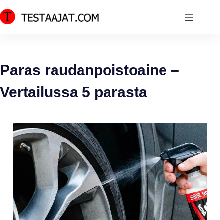
Skip
to
content
Paras raudanpoistoaine –
Vertailussa 5 parasta