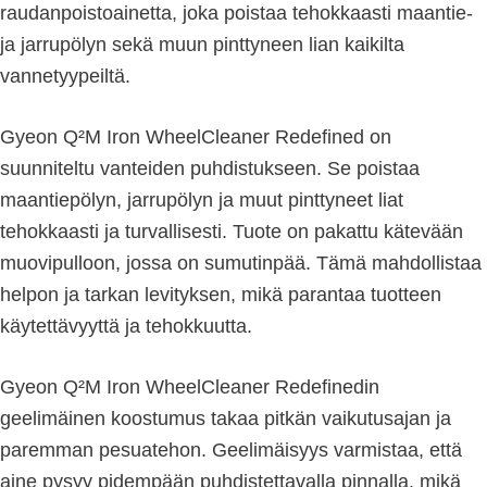
raudanpoistoainetta, joka poistaa tehokkaasti maantie-
ja jarrupölyn sekä muun pinttyneen lian kaikilta
vannetyypeiltä.
Gyeon Q²M Iron WheelCleaner Redefined on
suunniteltu vanteiden puhdistukseen. Se poistaa
maantiepölyn, jarrupölyn ja muut pinttyneet liat
tehokkaasti ja turvallisesti. Tuote on pakattu kätevään
muovipulloon, jossa on sumutinpää. Tämä mahdollistaa
helpon ja tarkan levityksen, mikä parantaa tuotteen
käytettävyyttä ja tehokkuutta.
Gyeon Q²M Iron WheelCleaner Redefinedin
geelimäinen koostumus takaa pitkän vaikutusajan ja
paremman pesuatehon. Geelimäisyys varmistaa, että
aine pysyy pidempään puhdistettavalla pinnalla, mikä