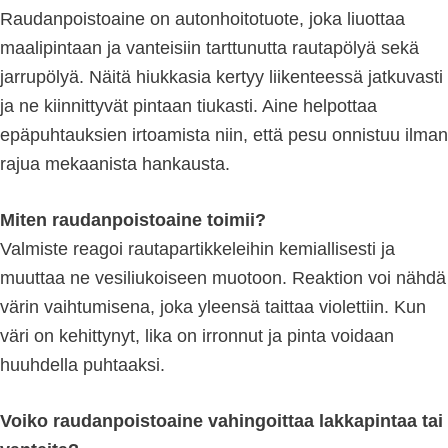
Raudanpoistoaine on autonhoitotuote, joka liuottaa
maalipintaan ja vanteisiin tarttunutta rautapölyä sekä
jarrupölyä. Näitä hiukkasia kertyy liikenteessä jatkuvasti
ja ne kiinnittyvät pintaan tiukasti. Aine helpottaa
epäpuhtauksien irtoamista niin, että pesu onnistuu ilman
rajua mekaanista hankausta.
Miten raudanpoistoaine toimii?
Valmiste reagoi rautapartikkeleihin kemiallisesti ja
muuttaa ne vesiliukoiseen muotoon. Reaktion voi nähdä
värin vaihtumisena, joka yleensä taittaa violettiin. Kun
väri on kehittynyt, lika on irronnut ja pinta voidaan
huuhdella puhtaaksi.
Voiko raudanpoistoaine vahingoittaa lakkapintaa tai