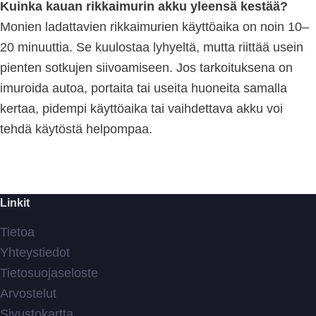
Kuinka kauan rikkaimurin akku yleensä kestää?
Monien ladattavien rikkaimurien käyttöaika on noin 10–
20 minuuttia. Se kuulostaa lyhyeltä, mutta riittää usein
pienten sotkujen siivoamiseen. Jos tarkoituksena on
imuroida autoa, portaita tai useita huoneita samalla
kertaa, pidempi käyttöaika tai vaihdettava akku voi
tehdä käytöstä helpompaa.
Linkit
Tietoa
Yhteystiedot
Tietosuojaseloste
Arvostelut
Sivustokartta