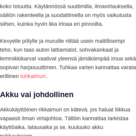
koko totuutta. Käytännössä suuttimilla, ilmavirtauksella,
säiliön rakenteella ja suodattimella on myös vaikutusta
siihen, kuinka hyvin lika irtoaa eri pinnoilta.
Kevyelle pölylle ja muruille riittää usein maltillisempi
teho, kun taas auton lattiamatot, sohvakankaat ja
lemmikkikarvat vaativat yleensä jämäkämpää imua sekä
sopivan harjasuuttimen. Tuhkaa varten kannattaa varata
erillinen
tuhkaimuri
.
Akku vai johdollinen
Akkukäyttöinen rikkaimuri on kätevä, jos haluat liikkua
vapaasti ilman virtajohtoa. Tällöin kannattaa tarkistaa
käyttöaika, latausaika ja se, kuuluuko akku