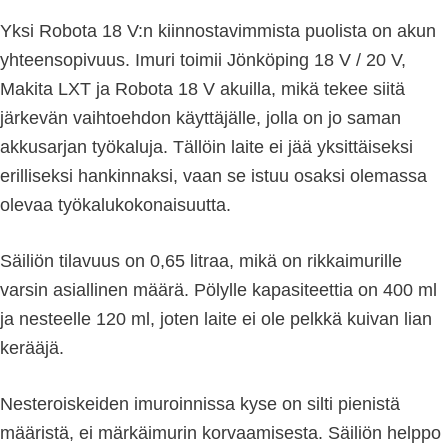
Yksi Robota 18 V:n kiinnostavimmista puolista on akun
yhteensopivuus. Imuri toimii Jönköping 18 V / 20 V,
Makita LXT ja Robota 18 V akuilla, mikä tekee siitä
järkevän vaihtoehdon käyttäjälle, jolla on jo saman
akkusarjan työkaluja. Tällöin laite ei jää yksittäiseksi
erilliseksi hankinnaksi, vaan se istuu osaksi olemassa
olevaa työkalukokonaisuutta.
Säiliön tilavuus on 0,65 litraa, mikä on rikkaimurille
varsin asiallinen määrä. Pölylle kapasiteettia on 400 ml
ja nesteelle 120 ml, joten laite ei ole pelkkä kuivan lian
kerääjä.
Nesteroiskeiden imuroinnissa kyse on silti pienistä
määristä, ei märkäimurin korvaamisesta. Säiliön helppo