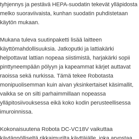
tyhjennys ja pestävä HEPA-suodatin tekevät ylläpidosta
melko suoraviivaista, kunhan suodatin puhdistetaan
käytön mukaan.
Mukana tuleva suutinpaketti lisää laitteen
käyttömahdollisuuksia. Jatkoputki ja lattiakärki
helpottavat lattian nopeaa siistimistä, harjakärki sopii
pinttyneempään pölyyn ja kapeammat kärjet auttavat
raoissa sekä nurkissa. Tämä tekee Robotasta
monipuolisemman kuin aivan yksinkertaiset käsimallit,
vaikka se on silti parhaimmillaan nopeassa
ylläpitosiivouksessa eikä koko kodin perusteellisessa
imuroinnissa.
Kokonaisuutena Robota DC-VC18V vaikuttaa
käytännölliseltä rikkaimurilta käyttäjälle, joka arvostaa