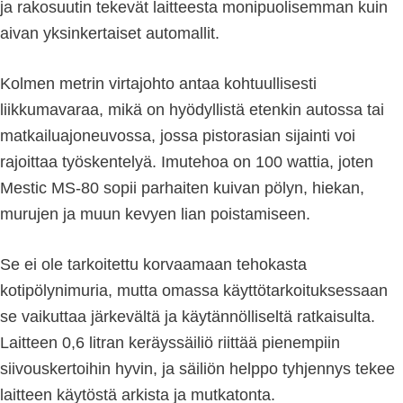
ja rakosuutin tekevät laitteesta monipuolisemman kuin
aivan yksinkertaiset automallit.
Kolmen metrin virtajohto antaa kohtuullisesti
liikkumavaraa, mikä on hyödyllistä etenkin autossa tai
matkailuajoneuvossa, jossa pistorasian sijainti voi
rajoittaa työskentelyä. Imutehoa on 100 wattia, joten
Mestic MS-80 sopii parhaiten kuivan pölyn, hiekan,
murujen ja muun kevyen lian poistamiseen.
Se ei ole tarkoitettu korvaamaan tehokasta
kotipölynimuria, mutta omassa käyttötarkoituksessaan
se vaikuttaa järkevältä ja käytännölliseltä ratkaisulta.
Laitteen 0,6 litran keräyssäiliö riittää pienempiin
siivouskertoihin hyvin, ja säiliön helppo tyhjennys tekee
laitteen käytöstä arkista ja mutkatonta.