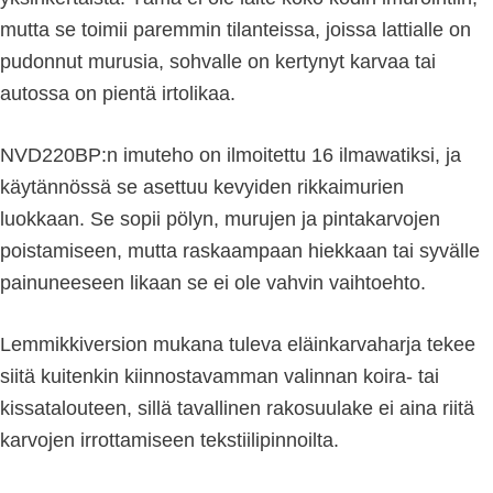
mutta se toimii paremmin tilanteissa, joissa lattialle on
pudonnut murusia, sohvalle on kertynyt karvaa tai
autossa on pientä irtolikaa.
NVD220BP:n imuteho on ilmoitettu 16 ilmawatiksi, ja
käytännössä se asettuu kevyiden rikkaimurien
luokkaan. Se sopii pölyn, murujen ja pintakarvojen
poistamiseen, mutta raskaampaan hiekkaan tai syvälle
painuneeseen likaan se ei ole vahvin vaihtoehto.
Lemmikkiversion mukana tuleva eläinkarvaharja tekee
siitä kuitenkin kiinnostavamman valinnan koira- tai
kissatalouteen, sillä tavallinen rakosuulake ei aina riitä
karvojen irrottamiseen tekstiilipinnoilta.