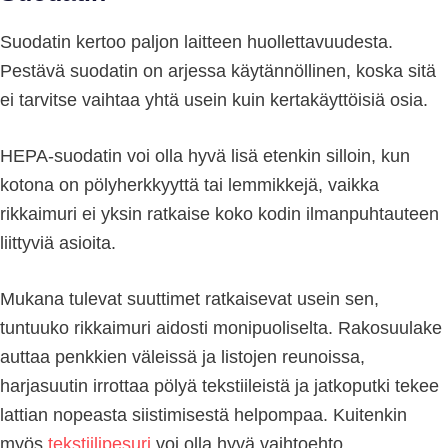
Suodatin kertoo paljon laitteen huollettavuudesta.
Pestävä suodatin on arjessa käytännöllinen, koska sitä
ei tarvitse vaihtaa yhtä usein kuin kertakäyttöisiä osia.
HEPA-suodatin voi olla hyvä lisä etenkin silloin, kun
kotona on pölyherkkyyttä tai lemmikkejä, vaikka
rikkaimuri ei yksin ratkaise koko kodin ilmanpuhtauteen
liittyviä asioita.
Mukana tulevat suuttimet ratkaisevat usein sen,
tuntuuko rikkaimuri aidosti monipuoliselta. Rakosuulake
auttaa penkkien väleissä ja listojen reunoissa,
harjasuutin irrottaa pölyä tekstiileistä ja jatkoputki tekee
lattian nopeasta siistimisestä helpompaa. Kuitenkin
myös
tekstiilipesuri
voi olla hyvä vaihtoehto.