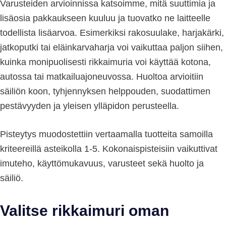
Varusteiden arvioinnissa katsoimme, mitä suuttimia ja
lisäosia pakkaukseen kuuluu ja tuovatko ne laitteelle
todellista lisäarvoa. Esimerkiksi rakosuulake, harjakärki,
jatkoputki tai eläinkarvaharja voi vaikuttaa paljon siihen,
kuinka monipuolisesti rikkaimuria voi käyttää kotona,
autossa tai matkailuajoneuvossa. Huoltoa arvioitiin
säiliön koon, tyhjennyksen helppouden, suodattimen
pestävyyden ja yleisen ylläpidon perusteella.
Pisteytys muodostettiin vertaamalla tuotteita samoilla
kriteereillä asteikolla 1-5. Kokonaispisteisiin vaikuttivat
imuteho, käyttömukavuus, varusteet sekä huolto ja
säiliö.
Valitse rikkaimuri oman