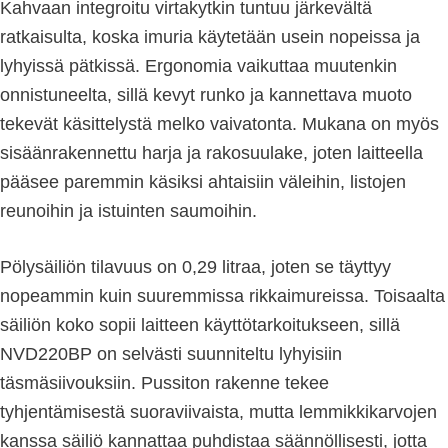
Kahvaan integroitu virtakytkin tuntuu järkevältä
ratkaisulta, koska imuria käytetään usein nopeissa ja
lyhyissä pätkissä. Ergonomia vaikuttaa muutenkin
onnistuneelta, sillä kevyt runko ja kannettava muoto
tekevät käsittelystä melko vaivatonta. Mukana on myös
sisäänrakennettu harja ja rakosuulake, joten laitteella
pääsee paremmin käsiksi ahtaisiin väleihin, listojen
reunoihin ja istuinten saumoihin.
Pölysäiliön tilavuus on 0,29 litraa, joten se täyttyy
nopeammin kuin suuremmissa rikkaimureissa. Toisaalta
säiliön koko sopii laitteen käyttötarkoitukseen, sillä
NVD220BP on selvästi suunniteltu lyhyisiin
täsmäsiivouksiin. Pussiton rakenne tekee
tyhjentämisestä suoraviivaista, mutta lemmikkikarvojen
kanssa säiliö kannattaa puhdistaa säännöllisesti, jotta