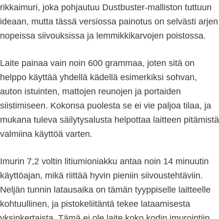
rikkaimuri, joka pohjautuu Dustbuster-malliston tuttuun
ideaan, mutta tässä versiossa painotus on selvästi arjen
nopeissa siivouksissa ja lemmikkikarvojen poistossa.
Laite painaa vain noin 600 grammaa, joten sitä on
helppo käyttää yhdellä kädellä esimerkiksi sohvan,
auton istuinten, mattojen reunojen ja portaiden
siistimiseen. Kokonsa puolesta se ei vie paljoa tilaa, ja
mukana tuleva säilytysalusta helpottaa laitteen pitämistä
valmiina käyttöä varten.
Imurin 7,2 voltin litiumioniakku antaa noin 14 minuutin
käyttöajan, mikä riittää hyvin pieniin siivoustehtäviin.
Neljän tunnin latausaika on tämän tyyppiselle laitteelle
kohtuullinen, ja pistokeliitäntä tekee lataamisesta
yksinkertaista. Tämä ei ole laite koko kodin imurointiin,