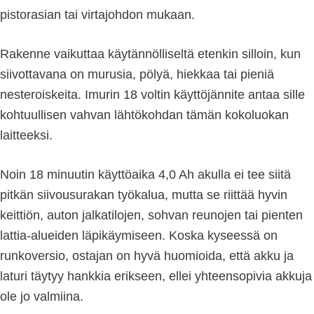
pistorasian tai virtajohdon mukaan.
Rakenne vaikuttaa käytännölliseltä etenkin silloin, kun
siivottavana on murusia, pölyä, hiekkaa tai pieniä
nesteroiskeita. Imurin 18 voltin käyttöjännite antaa sille
kohtuullisen vahvan lähtökohdan tämän kokoluokan
laitteeksi.
Noin 18 minuutin käyttöaika 4,0 Ah akulla ei tee siitä
pitkän siivousurakan työkalua, mutta se riittää hyvin
keittiön, auton jalkatilojen, sohvan reunojen tai pienten
lattia-alueiden läpikäymiseen. Koska kyseessä on
runkoversio, ostajan on hyvä huomioida, että akku ja
laturi täytyy hankkia erikseen, ellei yhteensopivia akkuja
ole jo valmiina.