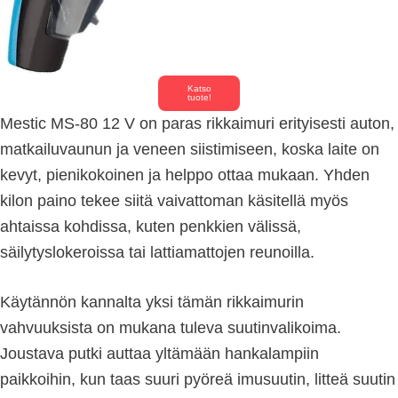
Katso
tuote!
Mestic MS-80 12 V on paras rikkaimuri erityisesti auton,
matkailuvaunun ja veneen siistimiseen, koska laite on
kevyt, pienikokoinen ja helppo ottaa mukaan. Yhden
kilon paino tekee siitä vaivattoman käsitellä myös
ahtaissa kohdissa, kuten penkkien välissä,
säilytyslokeroissa tai lattiamattojen reunoilla.
Käytännön kannalta yksi tämän rikkaimurin
vahvuuksista on mukana tuleva suutinvalikoima.
Joustava putki auttaa yltämään hankalampiin
paikkoihin, kun taas suuri pyöreä imusuutin, litteä suutin