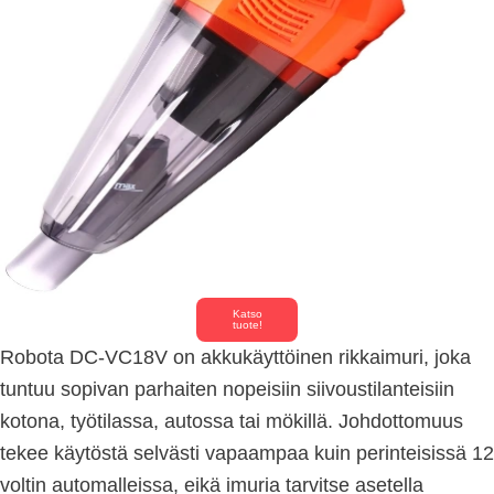
Katso
tuote!
Robota DC-VC18V on akkukäyttöinen rikkaimuri, joka
tuntuu sopivan parhaiten nopeisiin siivoustilanteisiin
kotona, työtilassa, autossa tai mökillä. Johdottomuus
tekee käytöstä selvästi vapaampaa kuin perinteisissä 12
voltin automalleissa, eikä imuria tarvitse asetella