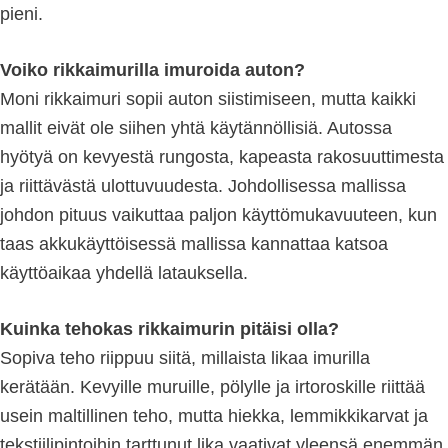
pieni.
Voiko rikkaimurilla imuroida auton?
Moni rikkaimuri sopii auton siistimiseen, mutta kaikki
mallit eivät ole siihen yhtä käytännöllisiä. Autossa
hyötyä on kevyestä rungosta, kapeasta rakosuuttimesta
ja riittävästä ulottuvuudesta. Johdollisessa mallissa
johdon pituus vaikuttaa paljon käyttömukavuuteen, kun
taas akkukäyttöisessä mallissa kannattaa katsoa
käyttöaikaa yhdellä latauksella.
Kuinka tehokas rikkaimurin pitäisi olla?
Sopiva teho riippuu siitä, millaista likaa imurilla
kerätään. Kevyille muruille, pölylle ja irtoroskille riittää
usein maltillinen teho, mutta hiekka, lemmikkikarvat ja
tekstiilipintoihin tarttunut lika vaativat yleensä enemmän