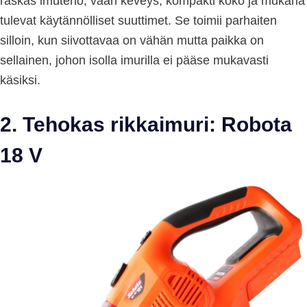
raskas imuteho, vaan keveys, kompakti koko ja mukana
tulevat käytännölliset suuttimet. Se toimii parhaiten
silloin, kun siivottavaa on vähän mutta paikka on
sellainen, johon isolla imurilla ei pääse mukavasti
käsiksi.
2. Tehokas rikkaimuri: Robota
18 V