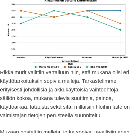
Rikkaimurit valittiin vertailuun niin, että mukana olisi eri
käyttötarkoituksiin sopivia malleja. Tarkastelimme
erityisesti johdollisia ja akkukäyttöisiä vaihtoehtoja,
säiliön kokoa, mukana tulevia suuttimia, painoa,
käyttöaikaa, latausta sekä sitä, millaisiin tiloihin laite on
valmistajan tietojen perusteella suunniteltu.
Mukaan nostettiin malleja, jotka sopivat tavallisiin arjen