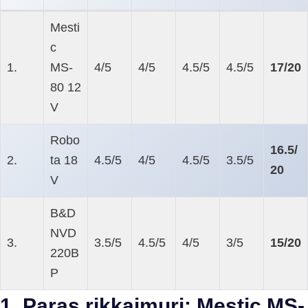
Mesti
c
1.
MS-
4/5
4/5
4.5/5
4.5/5
17/20
80 12
V
Robo
16.5/
2.
ta 18
4.5/5
4/5
4.5/5
3.5/5
20
V
B&D
NVD
3.
3.5/5
4.5/5
4/5
3/5
15/20
220B
P
1. Paras rikkaimuri: Mestic MS-