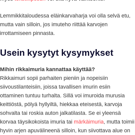
Lemmikkitaloudessa eläinkarvaharja voi olla selvä etu,
mutta vain silloin, jos imuteho riittää karvojen
irrottamiseen pinnasta.
Usein kysytyt kysymykset
Mihin rikkaimuria kannattaa käyttää?
Rikkaimuri sopii parhaiten pieniin ja nopeisiin
siivoustilanteisiin, joissa tavallisen imurin esiin
ottaminen tuntuu turhalta. Sillä voi imuroida murusia
keittiöstä, pölyä hyllyiltä, hiekkaa eteisestä, karvoja
sohvalta tai roskia auton jalkatilasta. Se ei yleensä
korvaa täysikokoista imuria tai
märkäimuria
, mutta toimii
hyvin arjen apuvälineenä silloin, kun siivottava alue on