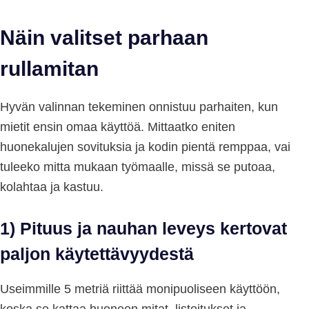
Näin valitset parhaan
rullamitan
Hyvän valinnan tekeminen onnistuu parhaiten, kun
mietit ensin omaa käyttöä. Mittaatko eniten
huonekalujen sovituksia ja kodin pientä remppaa, vai
tuleeko mitta mukaan työmaalle, missä se putoaa,
kolahtaa ja kastuu.
1) Pituus ja nauhan leveys kertovat
paljon käytettävyydestä
Useimmille 5 metriä riittää monipuoliseen käyttöön,
koska se kattaa huoneen mitat, listoitukset ja