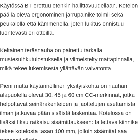
Käytössä BT erottuu etenkin hallittavuudellaan. Kotelon
päällä oleva ergonominen jarrupainike toimii sekä
peukalolla että kämmenellä, joten lukitus onnistuu
luontevasti eri otteilla.
Keltainen teräsnauha on painettu tarkalla
mustesuihkutulostuksella ja viimeistelty mattapinnalla,
mikä tekee lukemisesta yllättävän vaivatonta.
Pieni mutta käytännöllinen yksityiskohta on nauhan
alapuolella olevat 30, 45 ja 60 cm CC-merkinnät, jotka
helpottavat seinärakenteiden ja jaottelujen asettamista
ilman jatkuvaa pään sisäistä laskentaa. Kotelossa on
lisäksi fiksu ratkaisu sisämittaukseen: taitettava kiinnike
tekee kotelosta tasan 100 mm, jolloin sisämitat saa