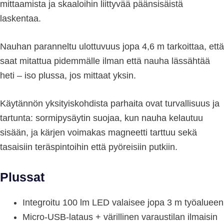
mittaamista ja skaaloihin liittyvää päänsisäistä
laskentaa.
Nauhan paranneltu ulottuvuus jopa 4,6 m tarkoittaa, että
saat mitattua pidemmälle ilman että nauha lässähtää
heti – iso plussa, jos mittaat yksin.
Käytännön yksityiskohdista parhaita ovat turvallisuus ja
tartunta: sormipysäytin suojaa, kun nauha kelautuu
sisään, ja kärjen voimakas magneetti tarttuu sekä
tasaisiin teräspintoihin että pyöreisiin putkiin.
Plussat
Integroitu 100 lm LED valaisee jopa 3 m työalueen
Micro-USB-lataus + värillinen varaustilan ilmaisin