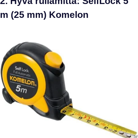
2. Hyvä rullamitta: SelfLock 5
m (25 mm) Komelon