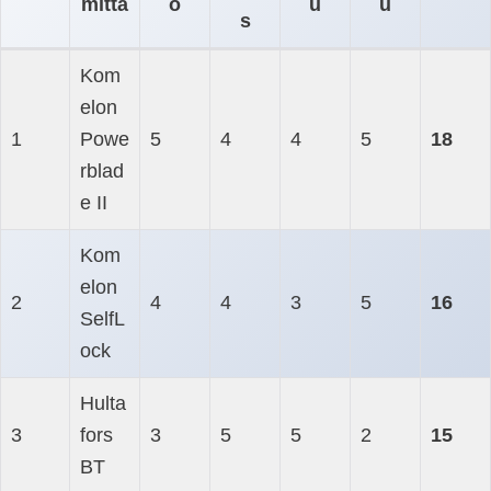
mitta
ö
u
u
s
Kom
elon
1
Powe
5
4
4
5
18
rblad
e II
Kom
elon
2
4
4
3
5
16
SelfL
ock
Hulta
3
fors
3
5
5
2
15
BT