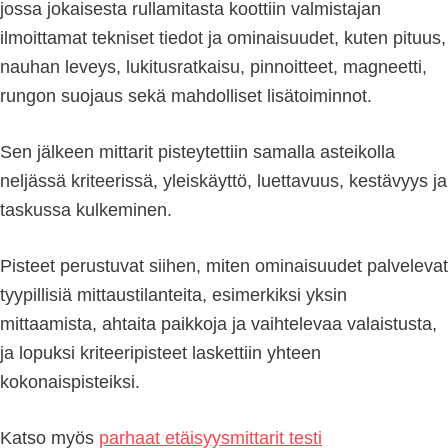
jossa jokaisesta rullamitasta koottiin valmistajan
ilmoittamat tekniset tiedot ja ominaisuudet, kuten pituus,
nauhan leveys, lukitusratkaisu, pinnoitteet, magneetti,
rungon suojaus sekä mahdolliset lisätoiminnot.
Sen jälkeen mittarit pisteytettiin samalla asteikolla
neljässä kriteerissä, yleiskäyttö, luettavuus, kestävyys ja
taskussa kulkeminen.
Pisteet perustuvat siihen, miten ominaisuudet palvelevat
tyypillisiä mittaustilanteita, esimerkiksi yksin
mittaamista, ahtaita paikkoja ja vaihtelevaa valaistusta,
ja lopuksi kriteeripisteet laskettiin yhteen
kokonaispisteiksi.
Katso myös
parhaat etäisyysmittarit testi