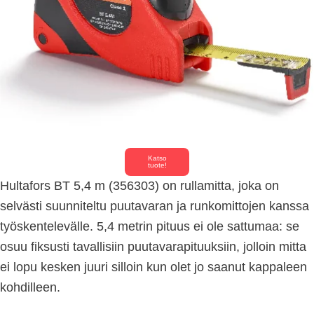
Katso
tuote!
Hultafors BT 5,4 m (356303) on rullamitta, joka on
selvästi suunniteltu puutavaran ja runkomittojen kanssa
työskentelevälle. 5,4 metrin pituus ei ole sattumaa: se
osuu fiksusti tavallisiin puutavarapituuksiin, jolloin mitta
ei lopu kesken juuri silloin kun olet jo saanut kappaleen
kohdilleen.