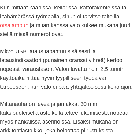
Kun mittaat kaapissa, kellarissa, kattorakenteissa tai
iltahämärässä työmaalla, sinun ei tarvitse taiteilla
otsalampun
ja mitan kanssa valo kulkee mukana juuri
siellä missä numerot ovat.
Micro-USB-lataus tapahtuu sisäisesti ja
latausindikaattori (punainen-oranssi-vihreä) kertoo
nopeasti varaustason. Valon luvattu noin 2,5 tunnin
käyttöaika riittää hyvin tyypilliseen työpäivän
tarpeeseen, kun valo ei pala yhtäjaksoisesti koko ajan.
Mittanauha on leveä ja jämäkkä: 30 mm
kaksipuoleisella asteikolla tekee lukemisesta nopeaa
myös hankalissa asennoissa. Lisäksi mukana on
arkkitehtiasteikko, joka helpottaa piirustuksista