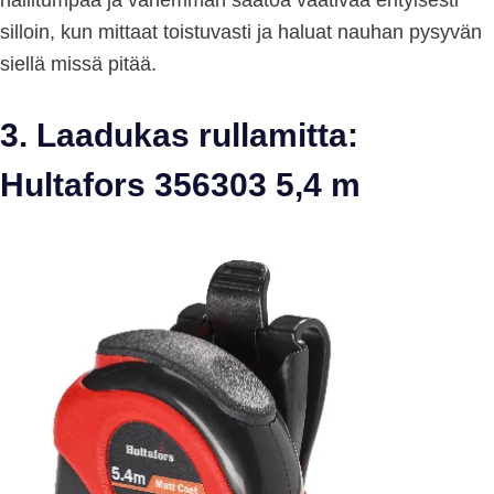
hallitumpaa ja vähemmän säätöä vaativaa erityisesti
silloin, kun mittaat toistuvasti ja haluat nauhan pysyvän
siellä missä pitää.
3. Laadukas rullamitta:
Hultafors 356303 5,4 m