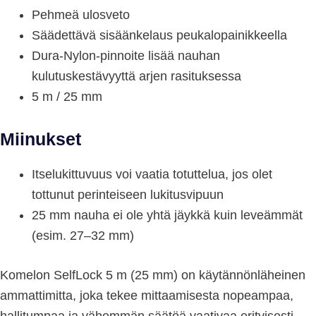
Pehmeä ulosveto
Säädettävä sisäänkelaus peukalopainikkeella
Dura-Nylon-pinnoite lisää nauhan
kulutuskestävyyttä arjen rasituksessa
5 m / 25 mm
Miinukset
Itselukittuvuus voi vaatia totuttelua, jos olet
tottunut perinteiseen lukitusvipuun
25 mm nauha ei ole yhtä jäykkä kuin leveämmät
(esim. 27–32 mm)
Komelon SelfLock 5 m (25 mm) on käytännönläheinen
ammattimitta, joka tekee mittaamisesta nopeampaa,