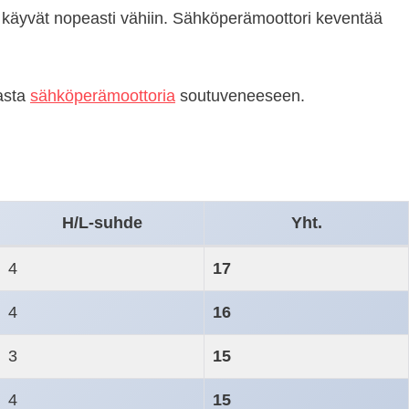
at käyvät nopeasti vähiin. Sähköperämoottori keventää
rasta
sähköperämoottoria
soutuveneeseen.
H/L-suhde
Yht.
4
17
4
16
3
15
4
15