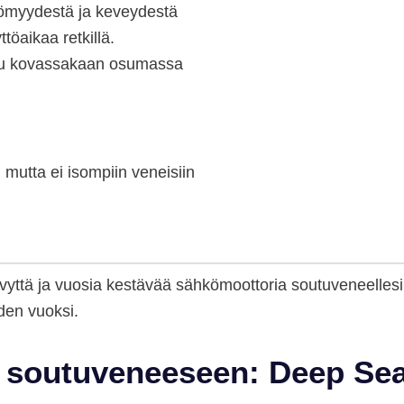
ettömyydestä ja keveydestä
töaikaa retkillä.
aitu kovassakaan osumassa
, mutta ei isompiin veneisiin
kevyttä ja vuosia kestävää sähkömoottoria soutuveneellesi
uden vuoksi.
i soutuveneeseen: Deep Se