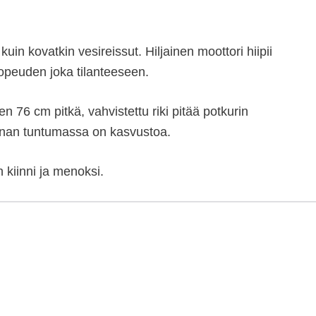
uin kovatkin vesireissut. Hiljainen moottori hiipii
nopeuden joka tilanteeseen.
 76 cm pitkä, vahvistettu riki pitää potkurin
annan tuntumassa on kasvustoa.
 kiinni ja menoksi.