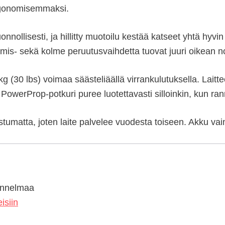
ergonomisemmaksi.
llisesti, ja hillitty muotoilu kestää katseet yhtä hyvin k
nemis- sekä kolme peruutusvaihdetta tuovat juuri oikean 
30 lbs) voimaa säästeliäällä virrankulutuksella. Laitteen
PowerProp-potkuri puree luotettavasti silloinkin, kun r
tumatta, joten laite palvelee vuodesta toiseen. Akku vain
tunnelmaa
isiin