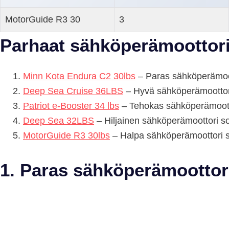
MotorGuide R3 30
3
Parhaat sähköperämoottor
Minn Kota Endura C2 30lbs
– Paras sähköperämoo
Deep Sea Cruise 36LBS
– Hyvä sähköperämoottor
Patriot e-Booster 34 lbs
– Tehokas sähköperämoott
Deep Sea 32LBS
– Hiljainen sähköperämoottori 
MotorGuide R3 30lbs
– Halpa sähköperämoottori 
1. Paras sähköperämoottor