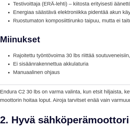
Testivoittaja (ERÄ-lehti) – kiitosta erityisesti ään
Energiaa säästävä elektroniikka pidentää akun käyt
Ruostumaton komposiittirunko taipuu, mutta ei t
Miinukset
Rajoitettu työntövoima 30 lbs riittää soutuveneisiin
Ei sisäänrakennettua akkulaturia
Manuaalinen ohjaus
Endura C2 30 lbs on varma valinta, kun etsit hiljaista, 
moottorin hoitaa loput. Airoja tarvitset enää vain varmu
2. Hyvä sähköperämoottor