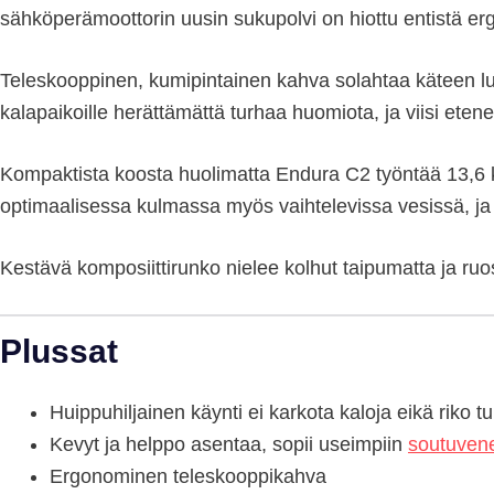
sähköperämoottorin uusin sukupolvi on hiottu entistä 
Teleskooppinen, kumipintainen kahva solahtaa käteen luonno
kalapaikoille herättämättä turhaa huomiota, ja viisi ete
Kompaktista koosta huolimatta Endura C2 työntää 13,6 kg (
optimaalisessa kulmassa myös vaihtelevissa vesissä, ja 
Kestävä komposiittirunko nielee kolhut taipumatta ja ruos
Plussat
Huippuhiljainen käynti ei karkota kaloja eikä riko 
Kevyt ja helppo asentaa, sopii useimpiin
soutuvene
Ergonominen teleskooppikahva