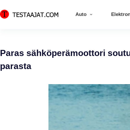
Skip
to
Auto
Elektron
content
Paras sähköperämoottori sout
parasta