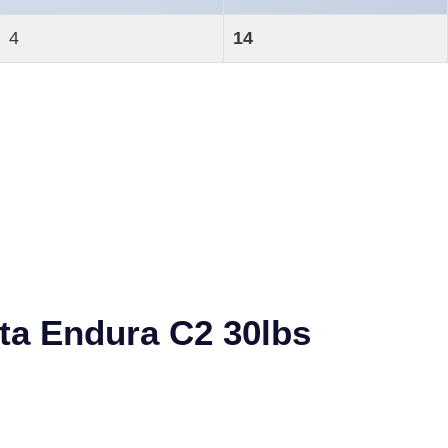
4
14
ta Endura C2 30lbs