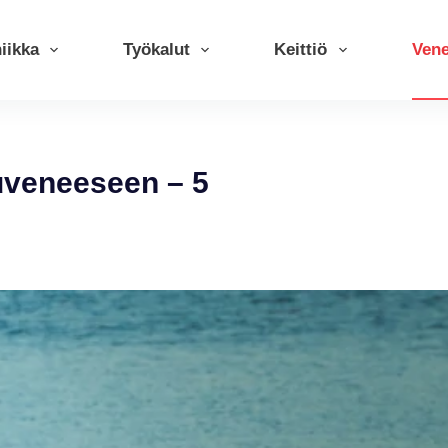
iikka
Työkalut
Keittiö
Ven
uveneeseen – 5