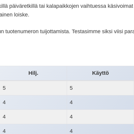
illä päiväretkillä tai kalapaikkojen vaihtuessa käsivoim
ainen loiske.
vun tuotenumeron tuijottamista. Testasimme siksi viisi pa
Hilj.
Käyttö
5
5
4
4
4
4
4
4