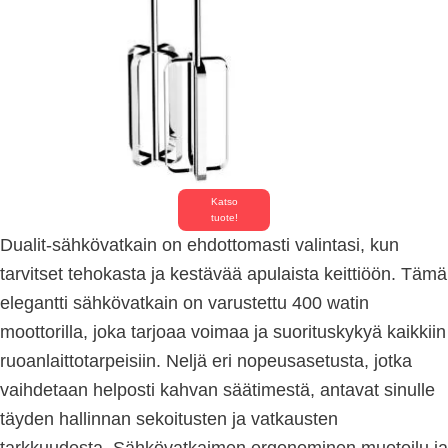
Katso
tuote!
Dualit-sähkövatkain on ehdottomasti valintasi, kun
tarvitset tehokasta ja kestävää apulaista keittiöön. Tämä
elegantti sähkövatkain on varustettu 400 watin
moottorilla, joka tarjoaa voimaa ja suorituskykyä kaikkiin
ruoanlaittotarpeisiin. Neljä eri nopeusasetusta, jotka
vaihdetaan helposti kahvan säätimestä, antavat sinulle
täyden hallinnan sekoitusten ja vatkausten
tarkkuudesta. Sähkövatkaimen ergonominen muotoilu ja