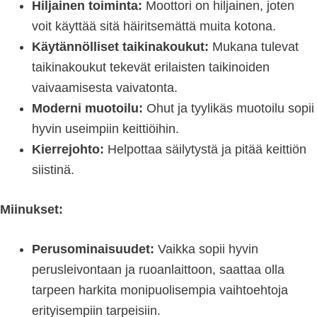
Hiljainen toiminta:
Moottori on hiljainen, joten
voit käyttää sitä häiritsemättä muita kotona.
Käytännölliset taikinakoukut:
Mukana tulevat
taikinakoukut tekevät erilaisten taikinoiden
vaivaamisesta vaivatonta.
Moderni muotoilu:
Ohut ja tyylikäs muotoilu sopii
hyvin useimpiin keittiöihin.
Kierrejohto:
Helpottaa säilytystä ja pitää keittiön
siistinä.
Miinukset:
Perusominaisuudet:
Vaikka sopii hyvin
perusleivontaan ja ruoanlaittoon, saattaa olla
tarpeen harkita monipuolisempia vaihtoehtoja
erityisempiin tarpeisiin.