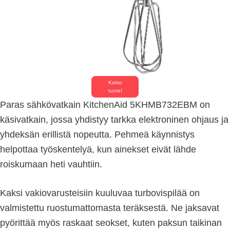
Katso
tuote!
Paras sähkövatkain KitchenAid 5KHMB732EBM on
käsivatkain, jossa yhdistyy tarkka elektroninen ohjaus ja
yhdeksän erillistä nopeutta. Pehmeä käynnistys
helpottaa työskentelyä, kun ainekset eivät lähde
roiskumaan heti vauhtiin.
Kaksi vakiovarusteisiin kuuluvaa turbovispilää on
valmistettu ruostumattomasta teräksestä. Ne jaksavat
pyörittää myös raskaat seokset, kuten paksun taikinan