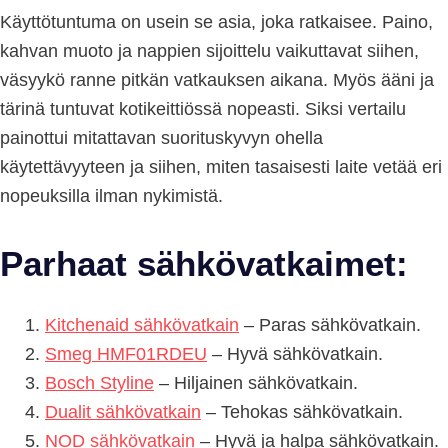
Käyttötuntuma on usein se asia, joka ratkaisee. Paino,
kahvan muoto ja nappien sijoittelu vaikuttavat siihen,
väsyykö ranne pitkän vatkauksen aikana. Myös ääni ja
tärinä tuntuvat kotikeittiössä nopeasti. Siksi vertailu
painottui mitattavan suorituskyvyn ohella
käytettävyyteen ja siihen, miten tasaisesti laite vetää eri
nopeuksilla ilman nykimistä.
Parhaat sähkövatkaimet:
Kitchenaid sähkövatkain
– Paras sähkövatkain.
Smeg HMF01RDEU
– Hyvä sähkövatkain.
Bosch Styline
– Hiljainen sähkövatkain.
Dualit sähkövatkain
– Tehokas sähkövatkain.
NOD sähkövatkain
– Hyvä ja halpa sähkövatkain.