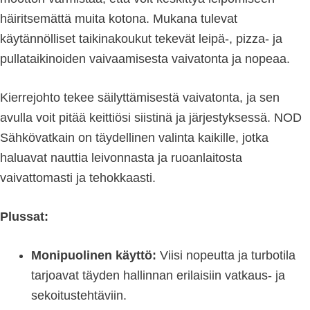
häiritsemättä muita kotona. Mukana tulevat
käytännölliset taikinakoukut tekevät leipä-, pizza- ja
pullataikinoiden vaivaamisesta vaivatonta ja nopeaa.
Kierrejohto tekee säilyttämisestä vaivatonta, ja sen
avulla voit pitää keittiösi siistinä ja järjestyksessä. NOD
Sähkövatkain on täydellinen valinta kaikille, jotka
haluavat nauttia leivonnasta ja ruoanlaitosta
vaivattomasti ja tehokkaasti.
Plussat:
Monipuolinen käyttö:
Viisi nopeutta ja turbotila
tarjoavat täyden hallinnan erilaisiin vatkaus- ja
sekoitustehtäviin.