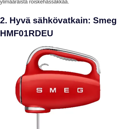
ylimääräistä roiskehässäkkää.
2. Hyvä sähkövatkain: Smeg
HMF01RDEU