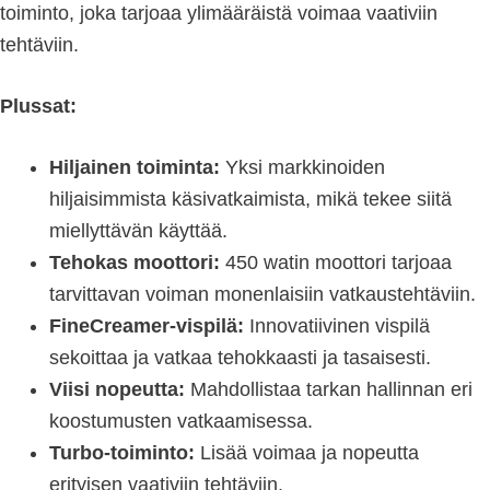
toiminto, joka tarjoaa ylimääräistä voimaa vaativiin
tehtäviin.
Plussat:
Hiljainen toiminta:
Yksi markkinoiden
hiljaisimmista käsivatkaimista, mikä tekee siitä
miellyttävän käyttää.
Tehokas moottori:
450 watin moottori tarjoaa
tarvittavan voiman monenlaisiin vatkaustehtäviin.
FineCreamer-vispilä:
Innovatiivinen vispilä
sekoittaa ja vatkaa tehokkaasti ja tasaisesti.
Viisi nopeutta:
Mahdollistaa tarkan hallinnan eri
koostumusten vatkaamisessa.
Turbo-toiminto:
Lisää voimaa ja nopeutta
erityisen vaativiin tehtäviin.