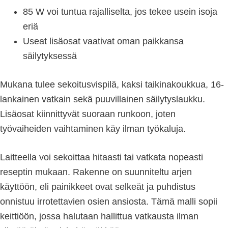
85 W voi tuntua rajalliselta, jos tekee usein isoja
eriä
Useat lisäosat vaativat oman paikkansa
säilytyksessä
Mukana tulee sekoitusvispilä, kaksi taikinakoukkua, 16-
lankainen vatkain sekä puuvillainen säilytyslaukku.
Lisäosat kiinnittyvät suoraan runkoon, joten
työvaiheiden vaihtaminen käy ilman työkaluja.
Laitteella voi sekoittaa hitaasti tai vatkata nopeasti
reseptin mukaan. Rakenne on suunniteltu arjen
käyttöön, eli painikkeet ovat selkeät ja puhdistus
onnistuu irrotettavien osien ansiosta. Tämä malli sopii
keittiöön, jossa halutaan hallittua vatkausta ilman