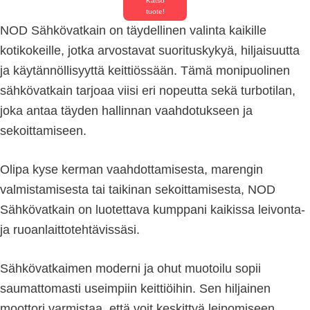
Katso
tuote!
NOD Sähkövatkain on täydellinen valinta kaikille
kotikokeille, jotka arvostavat suorituskykyä, hiljaisuutta
ja käytännöllisyyttä keittiössään. Tämä monipuolinen
sähkövatkain tarjoaa viisi eri nopeutta sekä turbotilan,
joka antaa täyden hallinnan vaahdotukseen ja
sekoittamiseen.
Olipa kyse kerman vaahdottamisesta, marengin
valmistamisesta tai taikinan sekoittamisesta, NOD
Sähkövatkain on luotettava kumppani kaikissa leivonta-
ja ruoanlaittotehtävissäsi.
Sähkövatkaimen moderni ja ohut muotoilu sopii
saumattomasti useimpiin keittiöihin. Sen hiljainen
moottori varmistaa, että voit keskittyä leipomiseen