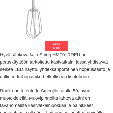
Katso
tuote!
Hyvä sähkövatkain Smeg HMF01RDEU on
peruskäyttöön tarkoitettu käsivatkain, jossa yhdistyvät
selkeä LED-näyttö, yhdeksänportainen nopeussäätö ja
erillinen turbopainike hetkelliseen lisätehoon.
Runko on toteutettu Smegille tutulla 50-luvun
muotokielellä. Muovipinnoilta lähtevä ääni on
tavanomaista käsivatkainluokkaa ja painikkeet
napsahtavat selkeästi. Laitteen voi asettaa pöydälle