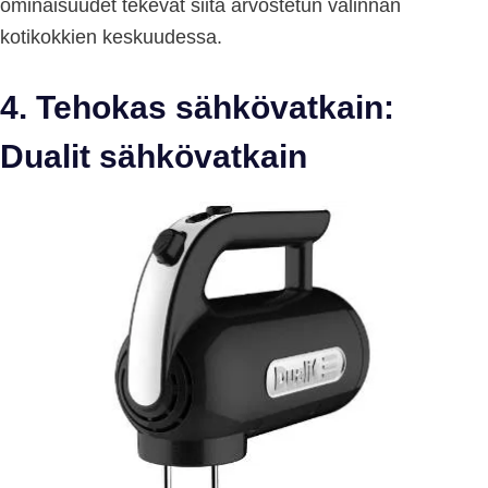
ominaisuudet tekevät siitä arvostetun valinnan
kotikokkien keskuudessa.
4. Tehokas sähkövatkain:
Dualit sähkövatkain