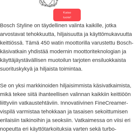
Katso
tuote!
Bosch Styline on täydellinen valinta kaikille, jotka
arvostavat tehokkuutta, hiljaisuutta ja käyttömukavuutta
keittiössä. Tämä 450 watin moottorilla varustettu Bosch-
käsivatkain yhdistää modernin moottoriteknologian ja
käyttäjäystävällisen muotoilun tarjoten ensiluokkaista
suorituskykyä ja hiljaista toimintaa.
Se on yksi markkinoiden hiljaisimmista käsivatkaimista,
mikä tekee siitä ihanteellisen valinnan kaikkiin keittiöön
liittyviin vatkaustehtäviin. Innovatiivinen FineCreamer-
vispilä varmistaa tehokkaan ja tasaisen sekoittumisen
erilaisiin taikinoihin ja seoksiin. Vatkaimessa on viisi eri
nopeutta eri käyttötarkoituksia varten sekä turbo-