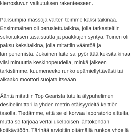
kierrosluvun vaikutuksen rakenteeseen.
Paksumpia massoja varten teimme kaksi taikinaa.
Ensimmäinen oli peruslettutaikina, jolla tarkasteltiin
sekoituksen tasaisuutta ja paakkujen syntyä. Toinen oli
paksu keksitaikina, jolla mitattiin vääntöä ja
lämpenemistä. Jokainen laite sai pyörittää keksitaikinaa
viisi minuuttia keskinopeudella, minkä jälkeen
tarkistimme, kuumeneeko runko epämiellyttävästi tai
alkaako moottori suojata itseään.
Ääntä mitattiin Top Gearista tutulla älypuhelimen
desibelimittarilla yhden metrin etäisyydeltä keittiön
tasolla. Tiedämme, että se ei korvaa laboratoriolaitteita,
mutta se tarjoaa vertailukelpoisen lähtökohdan
kotikäyttöön. Tärinää arvioitiin pitämällä runkoa yhdellä