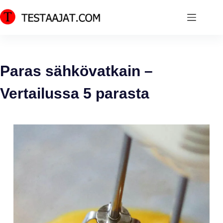
Skip
to
content
Paras sähkövatkain –
Vertailussa 5 parasta