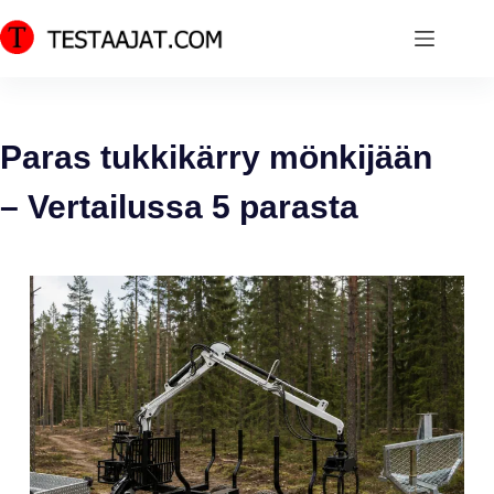
Skip
to
content
Paras tukkikärry mönkijään
– Vertailussa 5 parasta