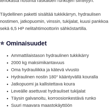
tehokasta nostinta raskaiden runkojen siirtelyyn.
Täydellinen paketti sisältää tukkikärryn, hydraulisen
nostimen, jatkopuomin, vinssin, tukijalat, kuusi pankkoa
sekä 6,5 HP nelitahtimoottorin sähköstartilla.
⭐
Ominaisuudet
Ammattilaistason hydraulinen tukkikärry
2000 kg maksimikantavuus
Oma hydrauliikka ja kätevä vivusto
Hydraulinen nostin 180° kääntyvällä kouralla
Jatkopuomi ja kallistettava koura
Leveälle asettuvat hydrauliset tukijalat
Täysin galvanoitu, korroosionkestävä runko
Suuri maavara maastokäyttöön