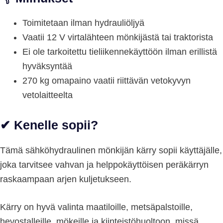
Toimitetaan ilman hydrauliöljyä
Vaatii 12 V virtalähteen mönkijästä tai traktorista
Ei ole tarkoitettu tieliikennekäyttöön ilman erillistä
hyväksyntää
270 kg omapaino vaatii riittävän vetokyvyn
vetolaitteelta
✔ Kenelle sopii?
Tämä sähköhydraulinen mönkijän kärry sopii käyttäjälle,
joka tarvitsee vahvan ja helppokäyttöisen peräkärryn
raskaampaan arjen kuljetukseen.
Kärry on hyvä valinta maatiloille, metsäpalstoille,
hevostalleille, mökeille ja kiinteistöhuoltoon, missä