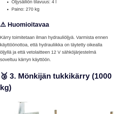
Öljysäiliön tilavuus: 4 l
Paino: 270 kg
⚠️ Huomioitavaa
Kärry toimitetaan ilman hydrauliöljyä. Varmista ennen
käyttöönottoa, että hydrauliikka on täytetty oikealla
öljyllä ja että vetolaitteen 12 V sähköjärjestelmä
soveltuu kärryn käyttöön.
🥉 3. Mönkijän tukkikärry (1000
kg)