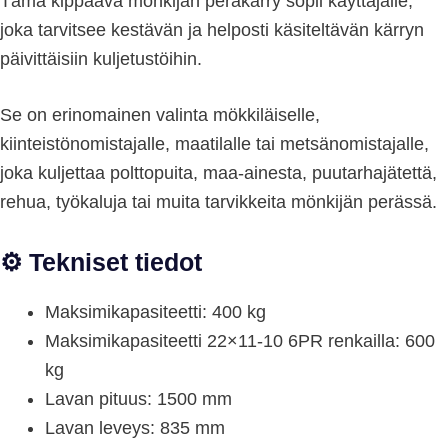
Tämä kippaava mönkijän peräkärry sopii käyttäjälle,
joka tarvitsee kestävän ja helposti käsiteltävän kärryn
päivittäisiin kuljetustöihin.
Se on erinomainen valinta mökkiläiselle,
kiinteistönomistajalle, maatilalle tai metsänomistajalle,
joka kuljettaa polttopuita, maa-ainesta, puutarhajätettä,
rehua, työkaluja tai muita tarvikkeita mönkijän perässä.
⚙️ Tekniset tiedot
Maksimikapasiteetti: 400 kg
Maksimikapasiteetti 22×11-10 6PR renkailla: 600
kg
Lavan pituus: 1500 mm
Lavan leveys: 835 mm