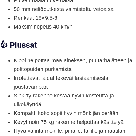
Pulverimaalattu vetoaisa
50 mm neliöputkesta valmistettu vetoaisa
Renkaat 18×9.5-8
Maksiminopeus 40 km/h
👍 Plussat
Kippi helpottaa maa-aineksen, puutarhajätteen ja
polttopuiden purkamista
Irrotettavat laidat tekevät lastaamisesta
joustavampaa
Sinkitty rakenne kestää hyvin kosteutta ja
ulkokäyttöä
Kompakti koko sopii hyvin mönkijän perään
Kevyt noin 75 kg rakenne helpottaa käsittelyä
Hyvä valinta mökille, pihalle, tallille ja maatilan