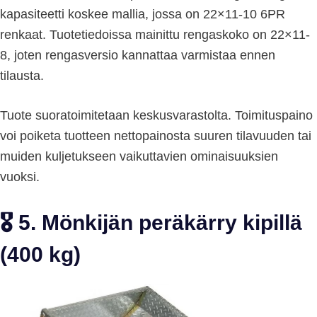
kapasiteetti koskee mallia, jossa on 22×11-10 6PR
renkaat. Tuotetiedoissa mainittu rengaskoko on 22×11-
8, joten rengasversio kannattaa varmistaa ennen
tilausta.
Tuote suoratoimitetaan keskusvarastolta. Toimituspaino
voi poiketa tuotteen nettopainosta suuren tilavuuden tai
muiden kuljetukseen vaikuttavien ominaisuuksien
vuoksi.
🎖️ 5. Mönkijän peräkärry kipillä
(400 kg)