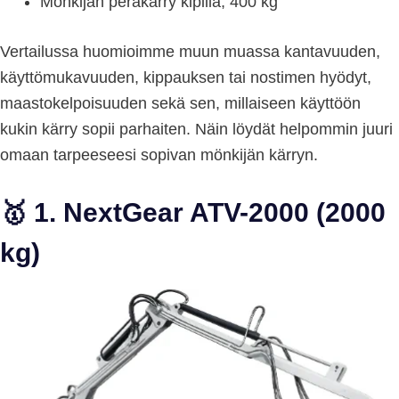
Mönkijän peräkärry kipillä, 400 kg
Vertailussa huomioimme muun muassa kantavuuden,
käyttömukavuuden, kippauksen tai nostimen hyödyt,
maastokelpoisuuden sekä sen, millaiseen käyttöön
kukin kärry sopii parhaiten. Näin löydät helpommin juuri
omaan tarpeeseesi sopivan mönkijän kärryn.
🥇 1. NextGear ATV-2000 (2000
kg)