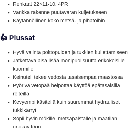
Renkaat 22×11-10, 4PR
Vankka rakenne puutavaran kuljetukseen
Käytännöllinen koko metsä- ja pihatöihin
👍 Plussat
Hyvä valinta polttopuiden ja tukkien kuljettamiseen
Jatkettava aisa lisää monipuolisuutta erikokoisille
kuormille
Keinuteli tekee vedosta tasaisempaa maastossa
Pyörivä vetopää helpottaa käyttöä epätasaisilla
reiteillä
Kevyempi käsitellä kuin suuremmat hydrauliset
tukkikärryt
Sopii hyvin mökille, metsäpalstalle ja maatilan
apukäyttöön