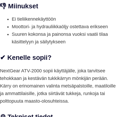
👎
Miinukset
Ei tieliikennekäyttöön
Moottori- ja hydrauliikkaöljy ostettava erikseen
Suuren kokonsa ja painonsa vuoksi vaatii tilaa
käsittelyyn ja säilytykseen
✔
Kenelle sopii?
NextGear ATV-2000 sopii käyttäjälle, joka tarvitsee
tehokkaan ja kestävän tukkikärryn mönkijän perään.
Kärry on erinomainen valinta metsäpalstoille, maatiloille
ja ammattilaisille, jotka siirtävät tukkeja, runkoja tai
polttopuuta maasto-olosuhteissa.
⚙️
Tekniset tiedot