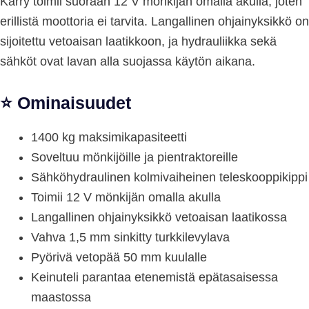
Kärry toimii suoraan 12 V mönkijän omalla akulla, joten
erillistä moottoria ei tarvita. Langallinen ohjainyksikkö on
sijoitettu vetoaisan laatikkoon, ja hydrauliikka sekä
sähköt ovat lavan alla suojassa käytön aikana.
⭐ Ominaisuudet
1400 kg maksimikapasiteetti
Soveltuu mönkijöille ja pientraktoreille
Sähköhydraulinen kolmivaiheinen teleskooppikippi
Toimii 12 V mönkijän omalla akulla
Langallinen ohjainyksikkö vetoaisan laatikossa
Vahva 1,5 mm sinkitty turkkilevylava
Pyörivä vetopää 50 mm kuulalle
Keinuteli parantaa etenemistä epätasaisessa
maastossa