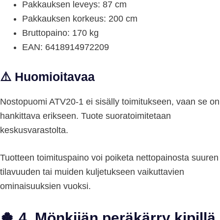
Pakkauksen leveys: 87 cm
Pakkauksen korkeus: 200 cm
Bruttopaino: 170 kg
EAN: 6418914972209
⚠️ Huomioitavaa
Nostopuomi ATV20-1 ei sisälly toimitukseen, vaan se on
hankittava erikseen. Tuote suoratoimitetaan
keskusvarastolta.
Tuotteen toimituspaino voi poiketa nettopainosta suuren
tilavuuden tai muiden kuljetukseen vaikuttavien
ominaisuuksien vuoksi.
🍀 4. Mönkijän peräkärry kipillä