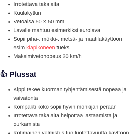
Irrotettava takalaita
Kuulakytkin
Vetoaisa 50 × 50 mm
Lavalle mahtuu esimerkiksi eurolava
Sopii piha-, mökki-, metsä- ja maatilakäyttöön
esim
klapikoneen
tueksi
Maksimivetonopeus 20 km/h
👍 Plussat
Kippi tekee kuorman tyhjentämisestä nopeaa ja
vaivatonta
Kompakti koko sopii hyvin mönkijän perään
Irrotettava takalaita helpottaa lastaamista ja
purkamista
Kotimainen valmistus tuo luotettavuutta käyttöön