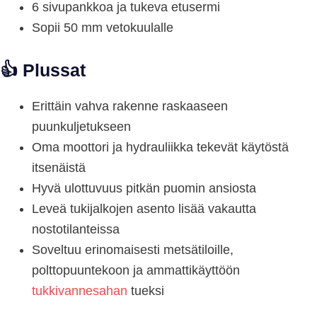
6 sivupankkoa ja tukeva etusermi
Sopii 50 mm vetokuulalle
👍
Plussat
Erittäin vahva rakenne raskaaseen
puunkuljetukseen
Oma moottori ja hydrauliikka tekevät käytöstä
itsenäistä
Hyvä ulottuvuus pitkän puomin ansiosta
Leveä tukijalkojen asento lisää vakautta
nostotilanteissa
Soveltuu erinomaisesti metsätiloille,
polttopuuntekoon ja ammattikäyttöön
tukkivannesahan
tueksi