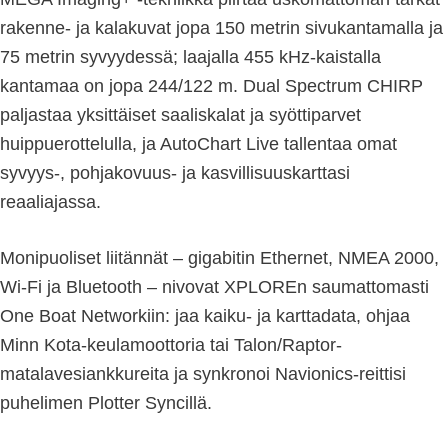
rakenne- ja kalakuvat jopa 150 metrin sivukantamalla ja
75 metrin syvyydessä; laajalla 455 kHz-kaistalla
kantamaa on jopa 244/122 m. Dual Spectrum CHIRP
paljastaa yksittäiset saaliskalat ja syöttiparvet
huippuerottelulla, ja AutoChart Live tallentaa omat
syvyys-, pohjakovuus- ja kasvillisuuskarttasi
reaaliajassa.
Monipuoliset liitännät – gigabitin Ethernet, NMEA 2000,
Wi-Fi ja Bluetooth – nivovat XPLOREn saumattomasti
One Boat Networkiin: jaa kaiku- ja karttadata, ohjaa
Minn Kota-keulamoottoria tai Talon/Raptor-
matalavesiankkureita ja synkronoi Navionics-reittisi
puhelimen Plotter Syncillä.