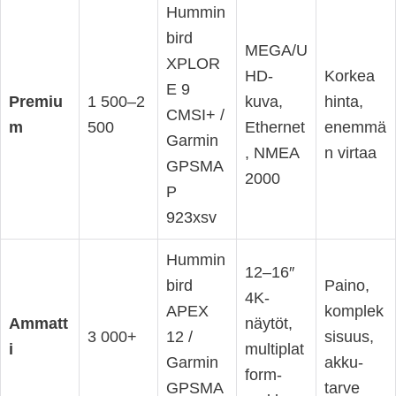
Hummin
bird
MEGA/U
XPLOR
HD-
Korkea
E 9
Premiu
1 500–2
kuva,
hinta,
CMSI+ /
m
500
Ethernet
enemmä
Garmin
, NMEA
n virtaa
GPSMA
2000
P
923xsv
Hummin
12–16″
bird
Paino,
4K-
APEX
komplek
Ammatt
näytöt,
3 000+
12 /
sisuus,
i
multiplat
Garmin
akku-
form-
GPSMA
tarve