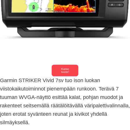
Katso
tuote!
Garmin STRIKER Vivid 7sv tuo ison luokan
viistokaikutoiminnot pienempään runkoon. Terävä 7
tuuman WVGA-näyttö esittää kalat, pohjan muodot ja
rakenteet seitsemällä räätälöitävällä väripalettivalinnalla,
joten erotat syvänteen reunat ja kivikot yhdellä
silmäyksellä.