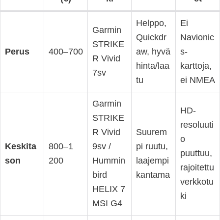
Helppo,
Ei
Garmin
Quickdr
Navionic
STRIKE
Perus
400–700
aw, hyvä
s-
R Vivid
hinta/laa
karttoja,
7sv
tu
ei NMEA
Garmin
HD-
STRIKE
resoluuti
R Vivid
Suurem
o
Keskita
800–1
9sv /
pi ruutu,
puuttuu,
son
200
Hummin
laajempi
rajoitettu
bird
kantama
verkkotu
HELIX 7
ki
MSI G4