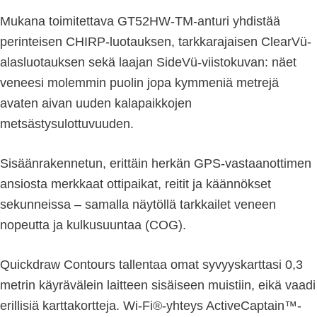
Mukana toimitettava GT52HW-TM-anturi yhdistää
perinteisen CHIRP-luotauksen, tarkkarajaisen ClearVü-
alasluotauksen sekä laajan SideVü-viistokuvan: näet
veneesi molemmin puolin jopa kymmeniä metrejä
avaten aivan uuden kalapaikkojen
metsästysulottuvuuden.
Sisäänrakennetun, erittäin herkän GPS-vastaanottimen
ansiosta merkkaat ottipaikat, reitit ja käännökset
sekunneissa – samalla näytöllä tarkkailet veneen
nopeutta ja kulkusuuntaa (COG).
Quickdraw Contours tallentaa omat syvyyskarttasi 0,3
metrin käyrävälein laitteen sisäiseen muistiin, eikä vaadi
erillisiä karttakortteja. Wi-Fi®-yhteys ActiveCaptain™-