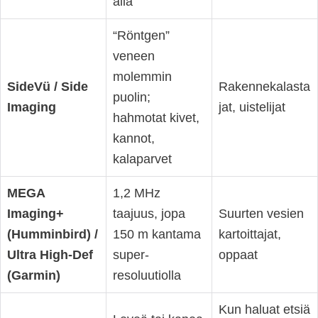
alla
“Röntgen”
veneen
molemmin
SideVü / Side
Rakennekalasta
puolin;
Imaging
jat, uistelijat
hahmotat kivet,
kannot,
kalaparvet
MEGA
1,2 MHz
Imaging+
taajuus, jopa
Suurten vesien
(Humminbird) /
150 m kantama
kartoittajat,
Ultra High-Def
super­
oppaat
(Garmin)
resoluutiolla
Kun haluat etsiä