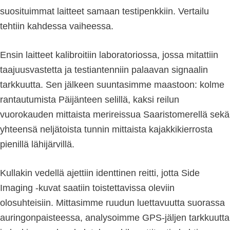
suosituimmat laitteet samaan testipenkkiin. Vertailu
tehtiin kahdessa vaiheessa.
Ensin laitteet kalibroitiin laboratoriossa, jossa mitattiin
taajuusvastetta ja testiantenniin palaavan signaalin
tarkkuutta. Sen jälkeen suuntasimme maastoon: kolme
rantautumista Päijänteen selillä, kaksi reilun
vuorokauden mittaista merireissua Saaristomerellä sekä
yhteensä neljätoista tunnin mittaista kajakkikierrosta
pienillä lähijärvillä.
Kullakin vedellä ajettiin identtinen reitti, jotta Side
Imaging -kuvat saatiin toistettavissa oleviin
olosuhteisiin. Mittasimme ruudun luettavuutta suorassa
auringonpaisteessa, analysoimme GPS-jäljen tarkkuutta