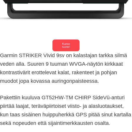
Katso
tuote!
Garmin STRIKER Vivid 9sv on kalastajan tarkka silmä
veden alla. Suuren 9 tuuman WVGA-näytön kirkkaat
kontrastivärit erottelevat kalat, rakenteet ja pohjan
muodot jopa kovassa auringonpaisteessa.
Pakettiin kuuluva GT52HW-TM CHIRP SideVü-anturi
piirtää laajat, teräväpiirtoiset viisto- ja alasluotaukset,
kun taas sisäinen huippuherkkä GPS pitää sinut kartalla
sekä nopeuden että sijaintimerkkausten osalta.