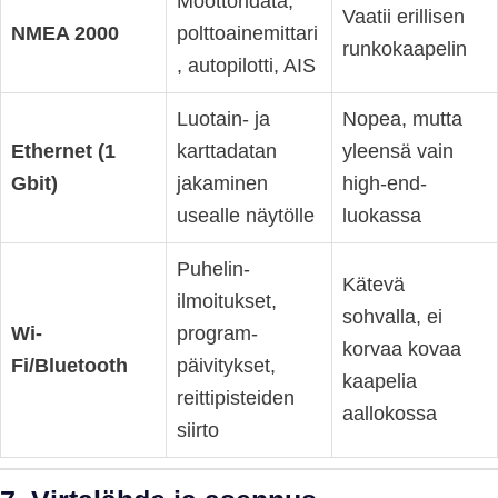
Moottoridata,
Vaatii erillisen
NMEA 2000
polttoainemittari
runkokaapelin
, autopilotti, AIS
Luotain- ja
Nopea, mutta
Ethernet (1
karttadatan
yleensä vain
Gbit)
jakaminen
high-end-
usealle näytölle
luokassa
Puhelin­
Kätevä
ilmoitukset,
sohvalla, ei
Wi-
program-
korvaa kovaa
Fi/Bluetooth
päivitykset,
kaapelia
reittipisteiden
aallokossa
siirto