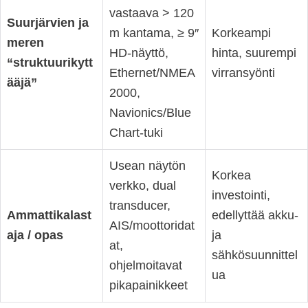
vastaava > 120
Suurjärvien ja
m kantama, ≥ 9″
Korkeampi
meren
HD-näyttö,
hinta, suurempi
“struktuurikytt
Ethernet/NMEA
virransyönti
ääjä”
2000,
Navionics/Blue
Chart-tuki
Usean näytön
Korkea
verkko, dual
investointi,
transducer,
Ammattikalast
edellyttää akku-
AIS/moottoridat
aja / opas
ja
at,
sähkösuunnittel
ohjelmoitavat
ua
pikapainikkeet