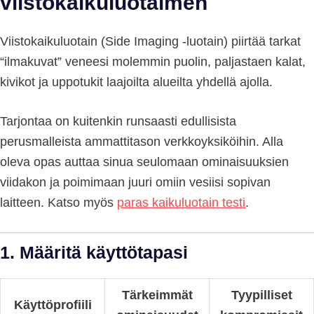
viistokaikuluotaimen
Viistokaikuluotain (Side Imaging -luotain) piirtää tarkat
“ilmakuvat” veneesi molemmin puolin, paljastaen kalat,
kivikot ja uppotukit laajoilta alueilta yhdellä ajolla.
Tarjontaa on kuitenkin runsaasti edullisista
perusmalleista ammattitason verkko­yksiköihin. Alla
oleva opas auttaa sinua seulomaan ominaisuuksien
viidakon ja poimimaan juuri omiin vesiisi sopivan
laitteen. Katso myös
paras kaikuluotain testi
.
1. Määritä käyttötapasi
Tärkeimmät
Tyypilliset
Käyttöprofiili