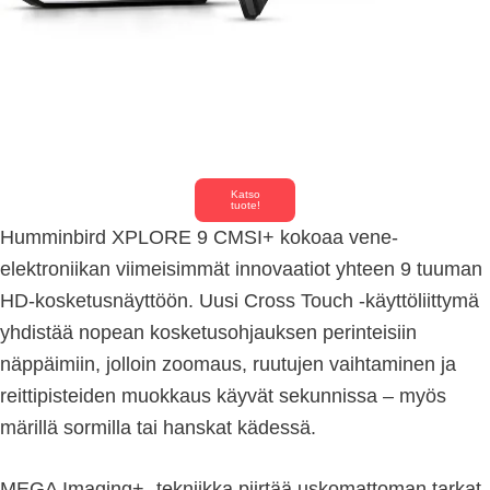
Katso
tuote!
Humminbird XPLORE 9 CMSI+ kokoaa vene-
elektroniikan viimeisimmät innovaatiot yhteen 9 tuuman
HD-kosketusnäyttöön. Uusi Cross Touch -käyttöliittymä
yhdistää nopean kosketusohjauksen perinteisiin
näppäimiin, jolloin zoomaus, ruutujen vaihtaminen ja
reittipisteiden muokkaus käyvät sekunnissa – myös
märillä sormilla tai hanskat kädessä.
MEGA Imaging+ -tekniikka piirtää uskomattoman tarkat