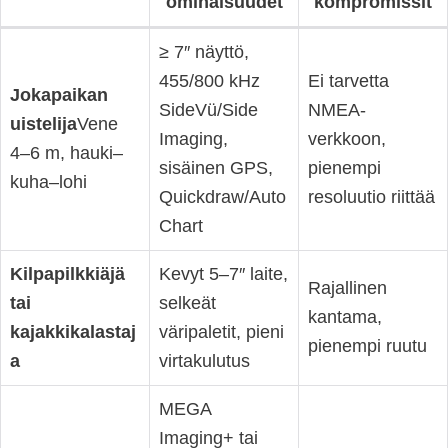
ominaisuudet
kompromissit
≥ 7″ näyttö,
455/800 kHz
Ei tarvetta
Jokapaikan
SideVü/Side
NMEA-
uistelija
Vene
Imaging,
verkkoon,
4–6 m, hauki–
sisäinen GPS,
pienempi
kuha–lohi
Quickdraw/Auto
resoluutio riittää
Chart
Kilpapilkkiäjä
Kevyt 5–7″ laite,
Rajallinen
tai
selkeät
kantama,
kajakkikalastaj
väripaletit, pieni
pienempi ruutu
a
virtakulutus
MEGA
Imaging+ tai