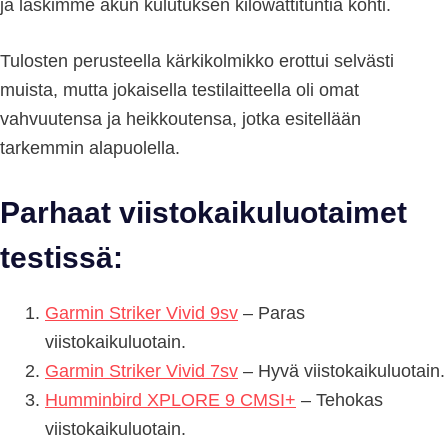
ja laskimme akun kulutuksen kilowattituntia kohti.
Tulosten perusteella kärkikolmikko erottui selvästi
muista, mutta jokaisella testilaitteella oli omat
vahvuutensa ja heikkoutensa, jotka esitellään
tarkemmin alapuolella.
Parhaat viistokaikuluotaimet
testissä:
Garmin Striker Vivid 9sv
– Paras
viistokaikuluotain.
Garmin Striker Vivid 7sv
– Hyvä viistokaikuluotain.
Humminbird XPLORE 9 CMSI+
– Tehokas
viistokaikuluotain.