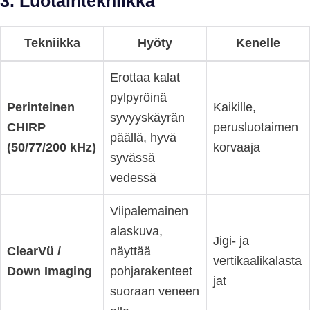
3. Luotain­tekniikka
Tekniikka
Hyöty
Kenelle
Erottaa kalat
pylpyröinä
Perinteinen
Kaikille,
syvyyskäyrän
CHIRP
perusluotaimen
päällä, hyvä
(50/77/200 kHz)
korvaaja
syvässä
vedessä
Viipalemainen
alas­kuva,
Jigi- ja
ClearVü /
näyttää
vertikaalikalasta
Down Imaging
pohjarakenteet
jat
suoraan veneen