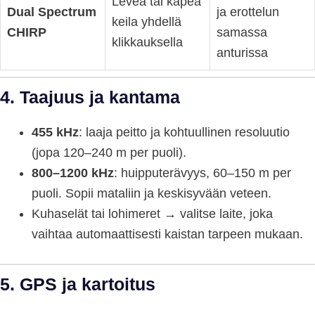
Leveä tai kapea
Dual Spectrum
ja erottelun
keila yhdellä
CHIRP
samassa
klikkauksella
anturissa
4. Taajuus ja kantama
455 kHz
: laaja peitto ja kohtuullinen resoluutio
(jopa 120–240 m per puoli).
800–1200 kHz
: huipputerävyys, 60–150 m per
puoli. Sopii mataliin ja keskisyvään veteen.
Kuha­selät tai lohimeret → valitse laite, joka
vaihtaa automaattisesti kaistan tarpeen mukaan.
5. GPS ja kartoitus