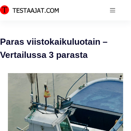
Skip
to
content
Paras viistokaikuluotain –
Vertailussa 3 parasta