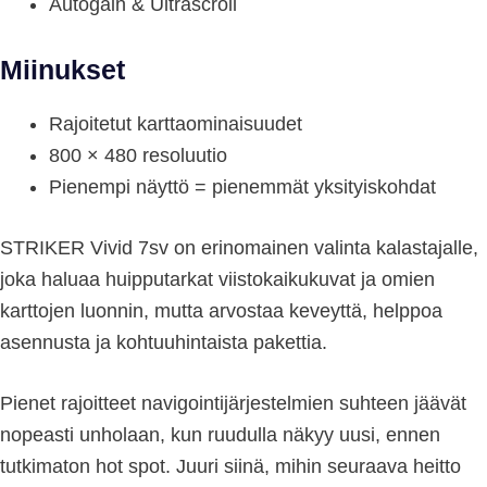
Autogain & Ultrascroll
Miinukset
Rajoitetut karttaominaisuudet
800 × 480 resoluutio
Pienempi näyttö = pienemmät yksityiskohdat
STRIKER Vivid 7sv on erinomainen valinta kalastajalle,
joka haluaa huipputarkat viistokaikukuvat ja omien
karttojen luonnin, mutta arvostaa keveyttä, helppoa
asennusta ja kohtuuhintaista pakettia.
Pienet rajoitteet navigointijärjestelmien suhteen jäävät
nopeasti unholaan, kun ruudulla näkyy uusi, ennen
tutkimaton hot spot. Juuri siinä, mihin seuraava heitto