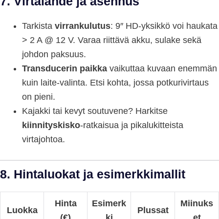
7. Virtalähde ja asennus
Tarkista
virrankulutus
: 9″ HD-yksikkö voi haukata
> 2 A @ 12 V. Varaa riittävä akku, sulake sekä
johdon paksuus.
Transducerin paikka
vaikuttaa kuvaan enemmän
kuin laite-valinta. Etsi kohta, jossa potkurivirtaus
on pieni.
Kajakki tai kevyt soutuvene? Harkitse
kiinnityskisko
-ratkaisua ja pikalukitteista
virtajohtoa.
8. Hintaluokat ja esimerkkimallit
Hinta
Esimerk
Miinuks
Luokka
Plussat
(€)
ki
et