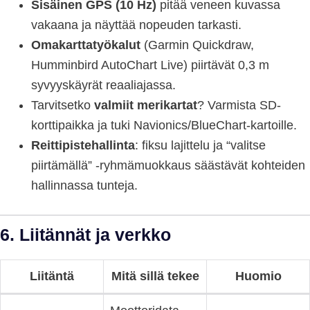
Sisäinen GPS (10 Hz)
pitää veneen kuvassa
vakaana ja näyttää nopeuden tarkasti.
Omakarttatyökalut
(Garmin Quickdraw,
Humminbird AutoChart Live) piirtävät 0,3 m
syvyyskäyrät reaaliajassa.
Tarvitsetko
valmiit merikartat
? Varmista SD-
korttipaikka ja tuki Navionics/BlueChart-kartoille.
Reittipistehallinta
: fiksu lajittelu ja “valitse
piirtämällä” -ryhmämuokkaus säästävät kohteiden
hallinnassa tunteja.
6. Liitännät ja verkko
Liitäntä
Mitä sillä tekee
Huomio