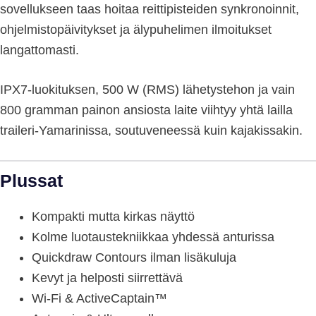
sovellukseen taas hoitaa reittipisteiden synkronoinnit,
ohjelmistopäivitykset ja älypuhelimen ilmoitukset
langattomasti.
IPX7-luokituksen, 500 W (RMS) lähetystehon ja vain
800 gramman painon ansiosta laite viihtyy yhtä lailla
traileri-Yamarinissa, soutuveneessä kuin kajakissakin.
Plussat
Kompakti mutta kirkas näyttö
Kolme luotaustekniikkaa yhdessä anturissa
Quickdraw Contours ilman lisäkuluja
Kevyt ja helposti siirrettävä
Wi-Fi & ActiveCaptain™