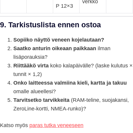
verkko
P 12×3
9. Tarkistuslista ennen ostoa
Sopiiko näyttö veneen kojelautaan?
Saatko anturin oikeaan paikkaan
ilman
lisäporauksia?
Riittääkö virta
koko kalapäivälle? (laske kulutus ×
tunnit × 1,2)
Onko laitteessa valmiina kieli, kartta ja takuu
omalle alueellesi?
Tarvitsetko tarvikkeita
(RAM-teline, suojakansi,
ZeroLine-kortti, NMEA-runko)?
Katso myös
paras tutka veneeseen