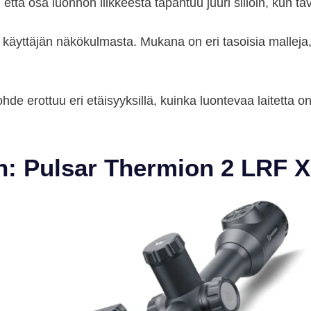
ttä osa luonnon liikkeestä tapahtuu juuri silloin, kun tava
ä käyttäjän näkökulmasta. Mukana on eri tasoisia malle
kohde erottuu eri etäisyyksillä, kuinka luontevaa laitetta
in: Pulsar Thermion 2 LRF 