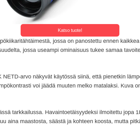
Katso tuote!
pökiikaritähtäimestä, jossa on panostettu ennen kaikke
aisuudelta, jossa useampi ominaisuus tukee samaa tavoitet
NETD-arvo näkyvät käytössä siinä, että pienetkin lämpöe
lämpökontrasti voi jäädä muuten melko matalaksi. Kuva o
eässä tarkkailussa. Havaintoetäisyydeksi ilmoitettu jopa 
u aina maastosta, säästä ja kohteen koosta, mutta pitkän