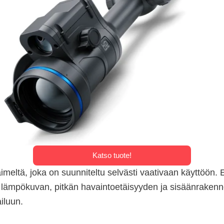
Katso tuote!
meltä, joka on suunniteltu selvästi vaativaan käyttöön.
an lämpökuvan, pitkän havaintoetäisyyden ja sisäänraken
iluun.