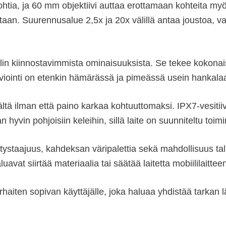
tia, ja 60 mm objektiivi auttaa erottamaan kohteita my
taan. Suurennusalue 2,5x ja 20x välillä antaa joustoa, v
lin kiinnostavimmista ominaisuuksista. Se tekee kokonais
arviointi on etenkin hämärässä ja pimeässä usein hankalaa
ä ilman että paino karkaa kohtuuttomaksi. IPX7-vesitiiv
an hyvin pohjoisiin keleihin, sillä laite on suunniteltu 
staajuus, kahdeksan väripalettia sekä mahdollisuus talle
luavat siirtää materiaalia tai säätää laitetta mobiililaittee
aiten sopivan käyttäjälle, joka haluaa yhdistää tarkan