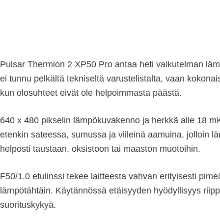
Pulsar Thermion 2 XP50 Pro antaa heti vaikutelman läm
ei tunnu pelkältä tekniseltä varustelistalta, vaan kokon
kun olosuhteet eivät ole helpoimmasta päästä.
640 x 480 pikselin lämpökuvakenno ja herkkä alle 18 mK 
etenkin sateessa, sumussa ja viileinä aamuina, jolloin 
helposti taustaan, oksistoon tai maaston muotoihin.
F50/1.0 etulinssi tekee laitteesta vahvan erityisesti pim
lämpötähtäin. Käytännössä etäisyyden hyödyllisyys riippu
suorituskykyä.