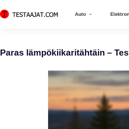
Skip
to
Auto
Elektron
content
Paras lämpökiikaritähtäin – Tes