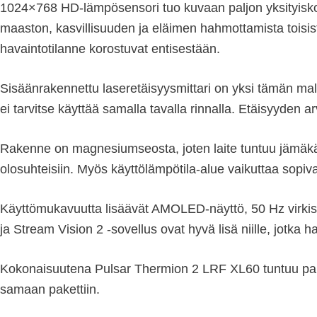
1024×768 HD-lämpösensori tuo kuvaan paljon yksityiskoh
maaston, kasvillisuuden ja eläimen hahmottamista toisis
havaintotilanne korostuvat entisestään.
Sisäänrakennettu laseretäisyysmittari on yksi tämän mal
ei tarvitse käyttää samalla tavalla rinnalla. Etäisyyden 
Rakenne on magnesiumseosta, joten laite tuntuu jämäkält
olosuhteisiin. Myös käyttölämpötila-alue vaikuttaa sopiv
Käyttömukavuutta lisäävät AMOLED-näyttö, 50 Hz virkisty
ja Stream Vision 2 -sovellus ovat hyvä lisä niille, jotka ha
Kokonaisuutena Pulsar Thermion 2 LRF XL60 tuntuu parh
samaan pakettiin.