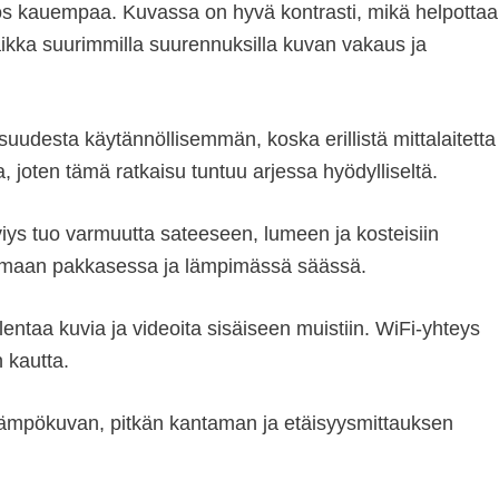
ös kauempaa. Kuvassa on hyvä kontrasti, mikä helpottaa
aikka suurimmilla suurennuksilla kuvan vakaus ja
uudesta käytännöllisemmän, koska erillistä mittalaitetta
, joten tämä ratkaisu tuntuu arjessa hyödylliseltä.
iys tuo varmuutta sateeseen, lumeen ja kosteisiin
toimimaan pakkasessa ja lämpimässä säässä.
ntaa kuvia ja videoita sisäiseen muistiin. WiFi-yhteys
n kautta.
 lämpökuvan, pitkän kantaman ja etäisyysmittauksen