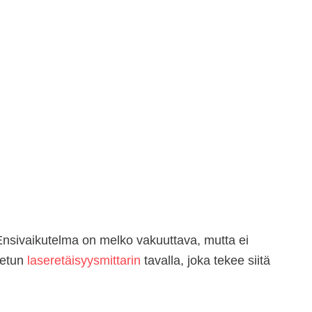
 Ensivaikutelma on melko vakuuttava, mutta ei
netun
laseretäisyysmittarin
tavalla, joka tekee siitä