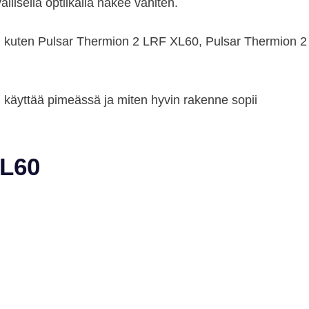
llisella optiikalla näkee vähiten.
ja, kuten Pulsar Thermion 2 LRF XL60, Pulsar Thermion 2
 on käyttää pimeässä ja miten hyvin rakenne sopii
XL60