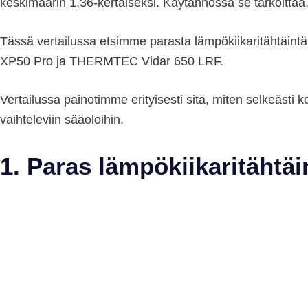
keskimäärin 1,36-kertaiseksi. Käytännössä se tarkoittaa, e
Tässä vertailussa etsimme parasta lämpökiikaritähtäint
XP50 Pro ja THERMTEC Vidar 650 LRF.
Vertailussa painotimme erityisesti sitä, miten selkeästi 
vaihteleviin sääoloihin.
1. Paras lämpökiikaritähtä