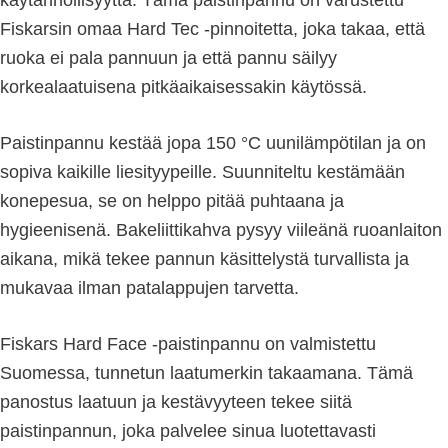
käytännöllisyyttä. Tämä paistinpannu on varustettu
Fiskarsin omaa Hard Tec -pinnoitetta, joka takaa, että
ruoka ei pala pannuun ja että pannu säilyy
korkealaatuisena pitkäaikaisessakin käytössä.
Paistinpannu kestää jopa 150 °C uunilämpötilan ja on
sopiva kaikille liesityypeille. Suunniteltu kestämään
konepesua, se on helppo pitää puhtaana ja
hygieenisenä. Bakeliittikahva pysyy viileänä ruoanlaiton
aikana, mikä tekee pannun käsittelystä turvallista ja
mukavaa ilman patalappujen tarvetta.
Fiskars Hard Face -paistinpannu on valmistettu
Suomessa, tunnetun laatumerkin takaamana. Tämä
panostus laatuun ja kestävyyteen tekee siitä
paistinpannun, joka palvelee sinua luotettavasti