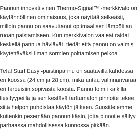
Pannun innovatiivinen Thermo-Signal™ -merkkivalo on
käytännöllinen ominaisuus, joka näyttää selkeästi,
milloin pannu on saavuttanut optimaalisen lämpötilan
ruoan paistamiseen. Kun merkkivalon vaaleat raidat
keskellä pannua häviävät, tiedät että pannu on valmis
käytettäväksi ilman sormien polttamisen pelkoa.
Tefal Start Easy -paistinpannu on saatavilla kahdessa
eri koossa (24 cm ja 28 cm), mikä antaa valinnanvaraa
eri tarpeisiin sopivasta koosta. Pannu toimii kaikilla
liesityypeillä ja sen kestävä tarttumaton pinnoite tekee
siitä helpon puhdistaa käytön jälkeen. Suosittelemme
kuitenkin pesemään pannun käsin, jotta pinnoite säilyy
parhaassa mahdollisessa kunnossa pitkään.