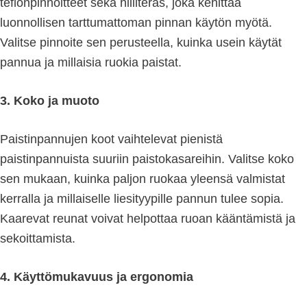
teflonpinnoitteet sekä hiiliteräs, joka kehittää
luonnollisen tarttumattoman pinnan käytön myötä.
Valitse pinnoite sen perusteella, kuinka usein käytät
pannua ja millaisia ruokia paistat.
3. Koko ja muoto
Paistinpannujen koot vaihtelevat pienistä
paistinpannuista suuriin paistokasareihin. Valitse koko
sen mukaan, kuinka paljon ruokaa yleensä valmistat
kerralla ja millaiselle liesityypille pannun tulee sopia.
Kaarevat reunat voivat helpottaa ruoan kääntämistä ja
sekoittamista.
4. Käyttömukavuus ja ergonomia