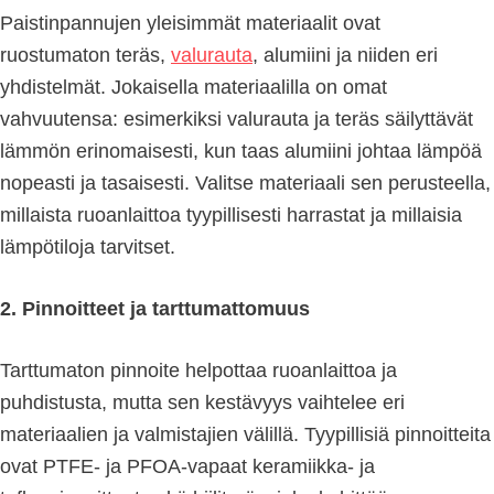
Paistinpannujen yleisimmät materiaalit ovat
ruostumaton teräs,
valurauta
, alumiini ja niiden eri
yhdistelmät. Jokaisella materiaalilla on omat
vahvuutensa: esimerkiksi valurauta ja teräs säilyttävät
lämmön erinomaisesti, kun taas alumiini johtaa lämpöä
nopeasti ja tasaisesti. Valitse materiaali sen perusteella,
millaista ruoanlaittoa tyypillisesti harrastat ja millaisia
lämpötiloja tarvitset.
2. Pinnoitteet ja tarttumattomuus
Tarttumaton pinnoite helpottaa ruoanlaittoa ja
puhdistusta, mutta sen kestävyys vaihtelee eri
materiaalien ja valmistajien välillä. Tyypillisiä pinnoitteita
ovat PTFE- ja PFOA-vapaat keramiikka- ja