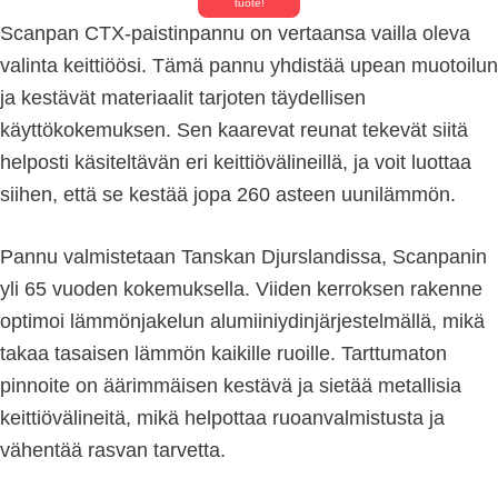
tuote!
Scanpan CTX-paistinpannu on vertaansa vailla oleva
valinta keittiöösi. Tämä pannu yhdistää upean muotoilun
ja kestävät materiaalit tarjoten täydellisen
käyttökokemuksen. Sen kaarevat reunat tekevät siitä
helposti käsiteltävän eri keittiövälineillä, ja voit luottaa
siihen, että se kestää jopa 260 asteen uunilämmön.
Pannu valmistetaan Tanskan Djurslandissa, Scanpanin
yli 65 vuoden kokemuksella. Viiden kerroksen rakenne
optimoi lämmönjakelun alumiiniydinjärjestelmällä, mikä
takaa tasaisen lämmön kaikille ruoille. Tarttumaton
pinnoite on äärimmäisen kestävä ja sietää metallisia
keittiövälineitä, mikä helpottaa ruoanvalmistusta ja
vähentää rasvan tarvetta.