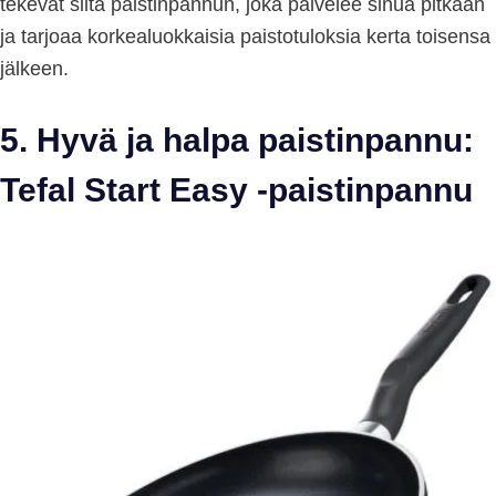
tekevät siitä paistinpannun, joka palvelee sinua pitkään
ja tarjoaa korkealuokkaisia paistotuloksia kerta toisensa
jälkeen.
5. Hyvä ja halpa paistinpannu:
Tefal Start Easy -paistinpannu