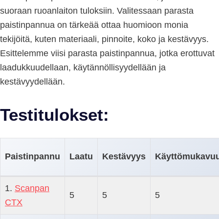
suoraan ruoanlaiton tuloksiin. Valitessaan parasta
paistinpannua on tärkeää ottaa huomioon monia
tekijöitä, kuten materiaali, pinnoite, koko ja kestävyys.
Esittelemme viisi parasta paistinpannua, jotka erottuvat
laadukkuudellaan, käytännöllisyydellään ja
kestävyydellään.
Testitulokset:
Paistinpannu
Laatu
Kestävyys
Käyttömukavu
1.
Scanpan
5
5
5
CTX