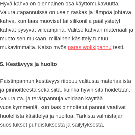
Hyvä kahva on olennainen osa käyttömukavuutta.
Valurautapannuissa on usein raskas ja lämpöä johtava
kahva, kun taas muoviset tai silikonilla päällystetyt
kahvat pysyvät viileämpinä. Valitse kahvan materiaali ja
muoto sen mukaan, millainen käsittely tuntuu
mukavimmalta. Katso myös
paras wokkipannu
testi.
5. Kestävyys ja huolto
Paistinpannun kestävyys riippuu valitusta materiaalista
ja pinnoitteesta sekä siitä, kuinka hyvin sitä hoidetaan.
Valurauta- ja teräspannuja voidaan käyttää
vuosikymmeniä, kun taas pinnoitetut pannut vaativat
huolellista käsittelyä ja huoltoa. Tarkista valmistajan
suositukset puhdistuksesta ja säilytyksestä.