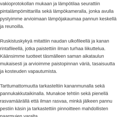
vakioprotokollan mukaan ja lämpötilaa seurattiin
pintalämpömittarilla sekä lämpökameralla, jonka avulla
pystyimme arvioimaan lämpöjakaumaa pannun keskellä
ja reunoilla.
Ruskistuskykyä mitattiin naudan ulkofileellä ja kanan
rintafileellä, jotka paistettiin ilman turhaa liikuttelua.
Käänsimme tuotteet täsmälleen saman aikataulun
mukaisesti ja arvioimme paistopinnan väriä, tasaisuutta
ja kosteuden vapautumista.
Tarttumattomuutta tarkasteltiin kananmunalla sekä
pannukakkutaikinalla. Munakoe tehtiin sekä pienellä
rasvamäärällä että ilman rasvaa, minkä jälkeen pannu
pestiin käsin ja tarkastettiin pinnoitteen mahdollisten
naarmujen varalta.