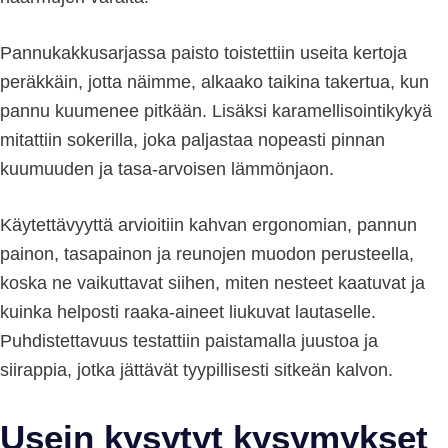
Pannukakkusarjassa paisto toistettiin useita kertoja
peräkkäin, jotta näimme, alkaako taikina takertua, kun
pannu kuumenee pitkään. Lisäksi karamellisointikykyä
mitattiin sokerilla, joka paljastaa nopeasti pinnan
kuumuuden ja tasa-arvoisen lämmönjaon.
Käytettävyyttä arvioitiin kahvan ergonomian, pannun
painon, tasapainon ja reunojen muodon perusteella,
koska ne vaikuttavat siihen, miten nesteet kaatuvat ja
kuinka helposti raaka-aineet liukuvat lautaselle.
Puhdistettavuus testattiin paistamalla juustoa ja
siirappia, jotka jättävät tyypillisesti sitkeän kalvon.
Usein kysytyt kysymykset