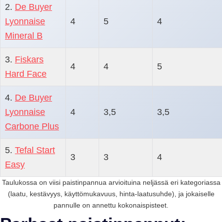
2.
De Buyer
Lyonnaise
4
5
4
Mineral B
3.
Fiskars
4
4
5
Hard Face
4.
De Buyer
Lyonnaise
4
3,5
3,5
Carbone Plus
5.
Tefal Start
3
3
4
Easy
Taulukossa on viisi paistinpannua arvioituina neljässä eri kategoriassa
(laatu, kestävyys, käyttömukavuus, hinta-laatusuhde), ja jokaiselle
pannulle on annettu kokonaispisteet.