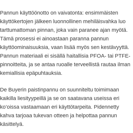
Pannun käyttöönotto on vaivatonta: ensimmäisten
käyttökertojen jälkeen luonnollinen mehiläisvahka luo
tarttumattoman pinnan, joka vain paranee ajan myötä.
Tämä prosessi ei ainoastaan paranna pannun
käyttöominaisuuksia, vaan lisää myös sen kestävyyttä.
Pannun materiaali ei sisällä haitallisia PFOA- tai PTFE-
pinnoitteita, ja se antaa ruoalle terveellistä rautaa ilman
kemiallisia epäpuhtauksia.
De Buyerin paistinpannu on suunniteltu toimimaan
kaikilla liesityypeillä ja se on saatavana useissa eri
ko’oissa vastaamaan eri käyttötarpeita. Pidennetty
kahva tarjoaa tukevan otteen ja helpottaa pannun
käsittelyä.