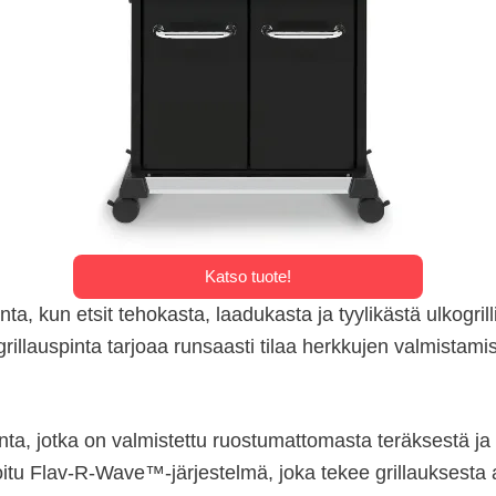
Katso tuote!
, kun etsit tehokasta, laadukasta ja tyylikästä ulkogrilli
rillauspinta tarjoaa runsaasti tilaa herkkujen valmistami
inta, jotka on valmistettu ruostumattomasta teräksestä 
oitu Flav-R-Wave™-järjestelmä, joka tekee grillauksesta 