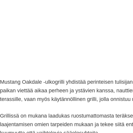
Mustang Oakdale -ulkogrilli yhdistää perinteisen tulisi
paikan viettää aikaa perheen ja ystävien kanssa, nauttie
terassille, vaan myös käytännöllinen grilli, jolla onnis
Grillissä on mukana laadukas ruostumattomasta teräksestä 
laajentamisen omien tarpeiden mukaan ja tekee siitä en
kuumuutta että vaihtelevia sääolosuhteita.