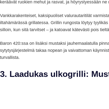
keräävät ruokien mehut ja rasvat, ja höyrystyessään ne
Vankkarakenteiset, kaksipuoliset valurautaritilät varmist
iltahämärässä grillatessa. Grillin rungosta löytyy tyylikä
silloin, kun sitä tarvitset – ja katoavat kätevästi pois tielt
Baron 420:ssa on lisäksi mustaksi jauhemaalatulla pinnall
sytytysjärjestelmä takaa nopean ja vaivattoman käynnistyk
turvallista.
3. Laadukas ulkogrilli: Must