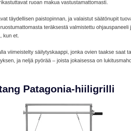
 rikastuttavat ruoan makua vastustamattomasti.
avat täydellisen paistopinnan, ja valaistut säätönupit tuo
s ruostumattomasta teräksestä valmistettu ohjauspaneeli ja 
ä, kun et.
a viimeistelty säilytyskaappi, jonka ovien taakse saat ta
sen, ja neljä pyörää – joista jokaisessa on lukitusmahdol
ang Patagonia-hiiligrilli