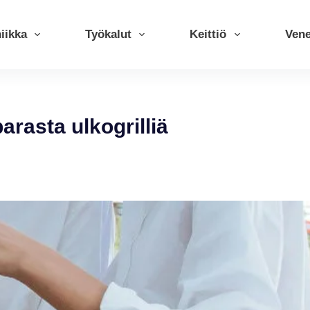
iikka
Työkalut
Keittiö
Ven
arasta ulkogrilliä