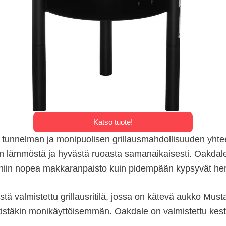
Katso tuote!
jan tunnelman ja monipuolisen grillausmahdollisuuden yht
n lämmöstä ja hyvästä ruoasta samanaikaisesti. Oakdale e
tuu niin nopea makkaranpaisto kuin pidempään kypsyvät her
valmistettu grillausritilä, jossa on kätevä aukko Mustang
tistäkin monikäyttöisemmän. Oakdale on valmistettu kest