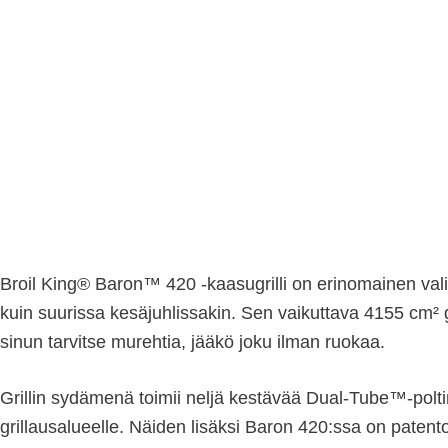
Broil King® Baron™ 420 -kaasugrilli on erinomainen valinta
kuin suurissa kesäjuhlissakin. Sen vaikuttava 4155 cm² g
sinun tarvitse murehtia, jääkö joku ilman ruokaa.
Grillin sydämenä toimii neljä kestävää Dual-Tube™-polt
grillausalueelle. Näiden lisäksi Baron 420:ssa on patent