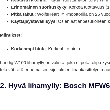
Kestävä rakenne
: Täysin ruostumaton teräs varmi
Erinomainen suorituskyky
: Korkea tuottavuus (1
Pitkä takuu
: WolfsHeart ™ -moottorilla on 25 vuod
Käyttäjäystävällisyys
: Osien astianpesukoneen ke
Miinukset:
Korkeampi hinta
: Korkeahko hinta.
Landig W100 lihamylly on valinta, joka ei petä, olipa kys
tekevät siitä erinomaisen sijoituksen lihankäsittelyn maa
2. Hyvä lihamylly: Bosch MFW