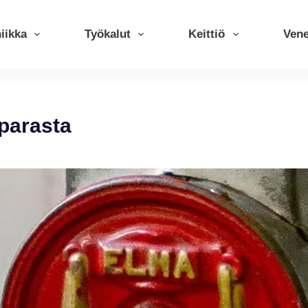
iikka
Työkalut
Keittiö
Ven
 parasta