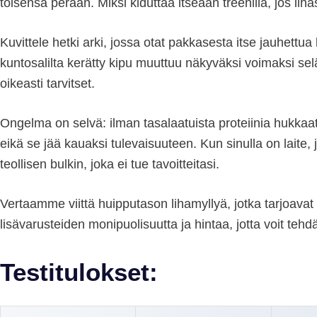
toisensa perään. Miksi kiduttaa itseään treenillä, jos l
Kuvittele hetki arki, jossa otat pakkasesta itse jauhett
kuntosalilta kerätty kipu muuttuu näkyväksi voimaksi selä
oikeasti tarvitset.
Ongelma on selvä: ilman tasalaatuista proteiinia hukkaat 
eikä se jää kauaksi tulevaisuuteen. Kun sinulla on laite, 
teollisen bulkin, joka ei tue tavoitteitasi.
Vertaamme viittä huipputason lihamyllyä, jotka tarjoavat 
lisävarusteiden monipuolisuutta ja hintaa, jotta voit tehd
Testitulokset: