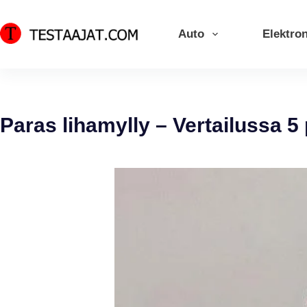
Skip
to
Auto
Elektron
content
Paras lihamylly – Vertailussa 5