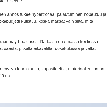
sta toiseen?
kainen annos tukee hypertrofiaa, palautuminen nopeutuu ja
kabudjetti kutistuu, koska maksat vain siitä, mitä
oskaan näy t-paidassa. Ratkaisu on omassa keittiössä,
 säästät pitkällä aikavälillä ruokakuluissa ja vältät
in myllyn tehokkuutta, kapasiteettia, materiaalien laatua,
tää ne.