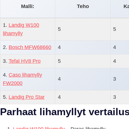
Malli:
Teho
Ka
1.
Landig W100
5
5
lihamylly
2.
Bosch MFW68660
4
4
3.
Tefal HV8 Pro
5
4
4.
Caso lihamylly
4
3
FW2000
5.
Landig Pro Star
4
3
Parhaat lihamyllyt vertailu