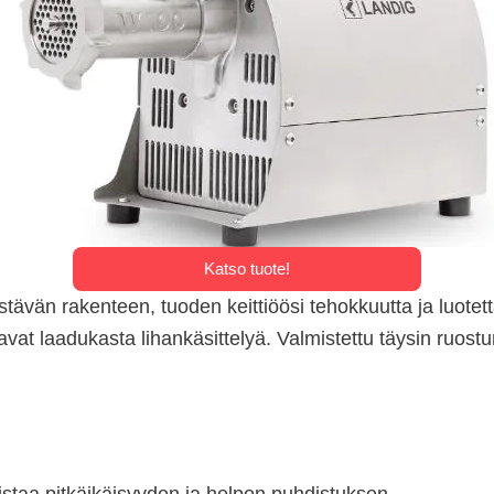
Katso tuote!
ävän rakenteen, tuoden keittiöösi tehokkuutta ja luotetta
vostavat laadukasta lihankäsittelyä. Valmistettu täysin r