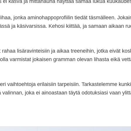
ihas ei kasva ja mittanauha näyttää samaa lukua kuukaude
ua lihaa, jonka aminohappoprofiilin tiedät täsmälleen. Jo
ssä ja käsivarsissa. Kehosi kiittää, ja samaan aikaan ruo
rahaa lisäravinteisiin ja aikaa treeneihin, jotka eivät k
jolla varmistat jokaisen gramman olevan lihasta eikä vettä,
eri vaihtoehtoja erilaisiin tarpeisiin. Tarkastelemme kunk
ä valinnan, joka ei ainoastaan täytä odotuksiasi vaan ylit